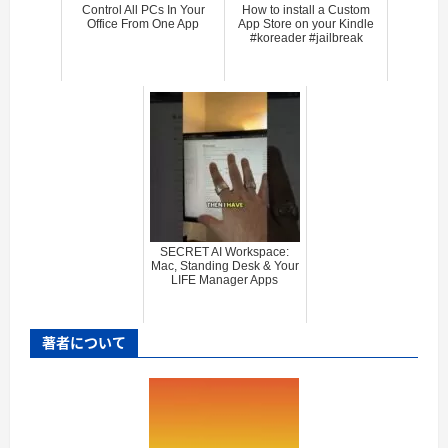
Control All PCs In Your
How to install a Custom
Office From One App
App Store on your Kindle
#koreader #jailbreak
SECRET AI Workspace:
Mac, Standing Desk & Your
LIFE Manager Apps
著者について