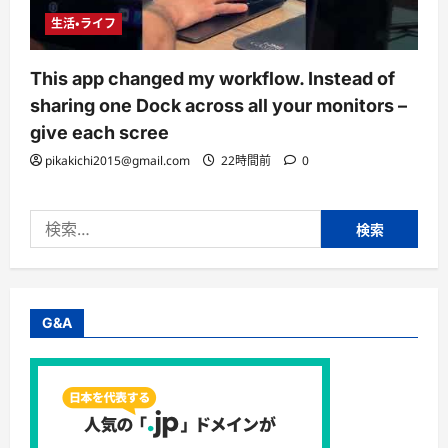
生活・ライフ
This app changed my workflow. Instead of
sharing one Dock across all your monitors –
give each scree
pikakichi2015@gmail.com
22時間前
0
検
索:
G&A