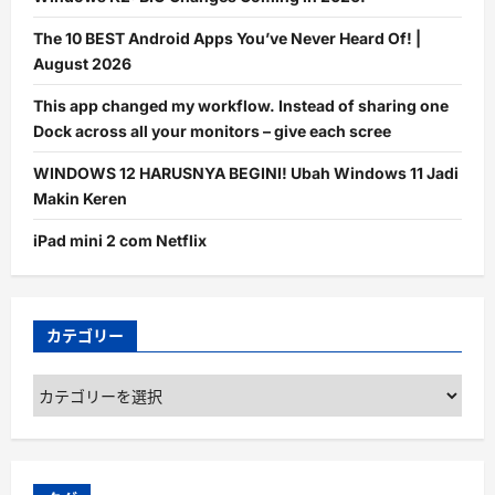
The 10 BEST Android Apps You’ve Never Heard Of! |
August 2026
This app changed my workflow. Instead of sharing one
Dock across all your monitors – give each scree
WINDOWS 12 HARUSNYA BEGINI! Ubah Windows 11 Jadi
Makin Keren
iPad mini 2 com Netflix
カテゴリー
カ
テ
ゴ
リ
ー