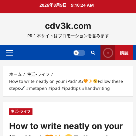
コ
2026年8月9日
9:10:25 AM
ン
テ
cdv3k.com
ン
ツ
PR：本サイトはプロモーションを含みます
へ
ス
キ
購読
メ
ッ
イ
プ
ン
ホーム
生活・ライフ
メ
How to write neatly on your iPad? ✍
Follow these
ニ
steps
#metapen #ipad #ipadtips #handwriting
ュ
ー
生活・ライフ
How to write neatly on your