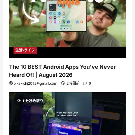
生活・ライフ
The 10 BEST Android Apps You’ve Never
Heard Of! | August 2026
pikakichi2015@gmail.com
2時間前
0
1 分読み取り