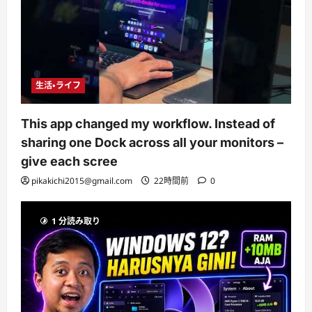
生活・ライフ
This app changed my workflow. Instead of
sharing one Dock across all your monitors –
give each scree
pikakichi2015@gmail.com
22時間前
0
1 分読み取り