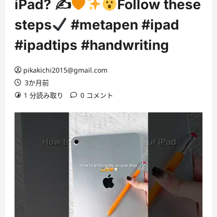
iPad? ✍
Follow these
steps
#metapen #ipad
#ipadtips #handwriting
pikakichi2015@gmail.com
3か月前
1 分読み取り
0 コメント