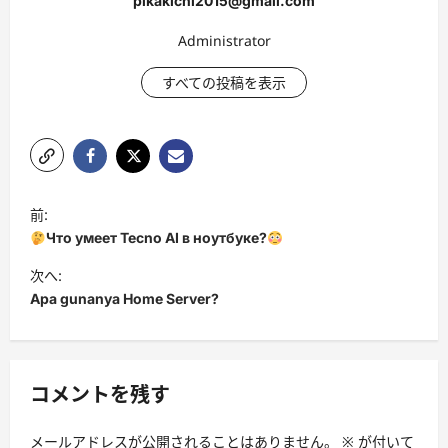
pikakichi2015@gmail.com
Administrator
すべての投稿を表示
投
前:
稿
Что умеет Tecno AI в ноутбуке?
ナ
次へ:
ビ
Apa gunanya Home Server?
ゲ
ー
シ
コメントを残す
ョ
メールアドレスが公開されることはありません。
※
が付いて