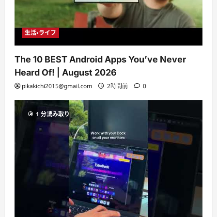
生活・ライフ
The 10 BEST Android Apps You’ve Never
Heard Of! | August 2026
pikakichi2015@gmail.com
2時間前
0
1 分読み取り