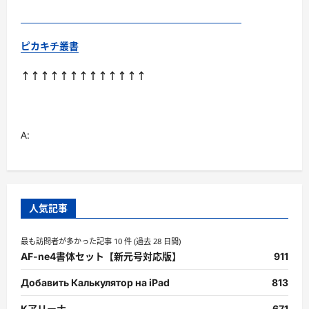
ピカキチ叢書
↑↑↑↑↑↑↑↑↑↑↑↑↑
A:
人気記事
最も訪問者が多かった記事 10 件 (過去 28 日間)
AF-ne4書体セット【新元号対応版】
911
Добавить Калькулятор на iPad
813
Kアリーナ
671