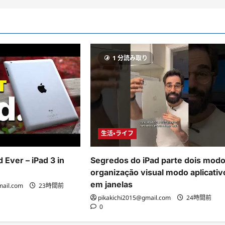
り
1 分読み取り
生活・ライフ
 Ever – iPad 3 in
Segredos do iPad parte dois mod
organização visual modo aplicativ
em janelas
mail.com
23時間前
pikakichi2015@gmail.com
24時間前
0