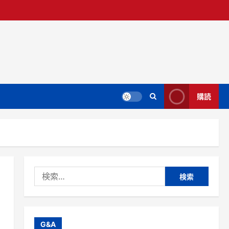
購読
検
索:
G&A