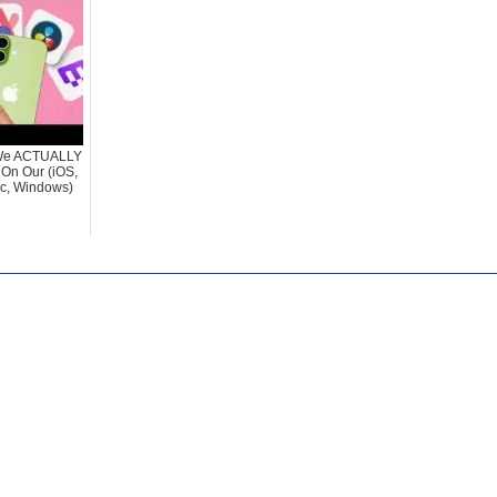
We ACTUALLY
 On Our (iOS,
c, Windows)