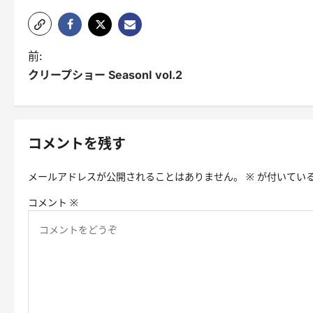
投
前:
クリープショー SeasonI vol.2
稿
ナ
ビ
コメントを残す
ゲ
メールアドレスが公開されることはありません。
※
が付いてい
ー
コメント
※
シ
ョ
ン