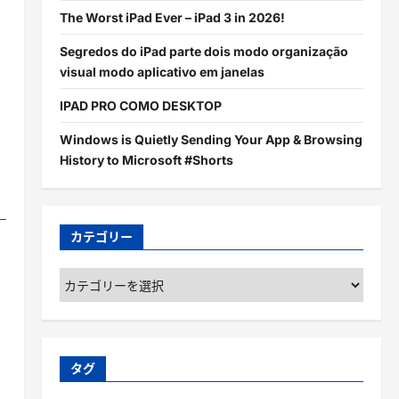
The Worst iPad Ever – iPad 3 in 2026!
Segredos do iPad parte dois modo organização
visual modo aplicativo em janelas
IPAD PRO COMO DESKTOP
Windows is Quietly Sending Your App & Browsing
History to Microsoft #Shorts
カテゴリー
カ
テ
ゴ
リ
ー
タグ