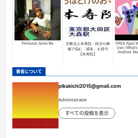
Personal Jarvis ftw
FREE Apps 
宗教法人本寿院・終活や葬
Use | What's
儀で悩む「戒名」を授与
Android, Ma
【本寿院】
著者について
pikakichi2015@gmail.com
Administrator
すべての投稿を表示