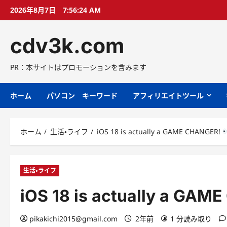
コ
2026年8月7日
7:56:25 AM
ン
テ
cdv3k.com
ン
ツ
へ
PR：本サイトはプロモーションを含みます
ス
キ
ホーム
パソコン キーワード
アフィリエイトツール
ッ
プ
ホーム
生活・ライフ
iOS 18 is actually a GAME CHANGER!
生活・ライフ
iOS 18 is actually a GA
pikakichi2015@gmail.com
2年前
1 分読み取り