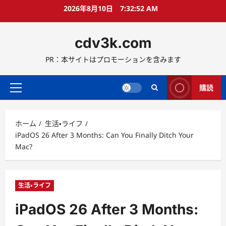
コ
2026年8月10日
7:32:53 AM
ン
テ
cdv3k.com
ン
ツ
PR：本サイトはプロモーションを含みます
へ
ス
キ
購読
メ
ッ
イ
プ
ン
ホーム
生活・ライフ
メ
iPadOS 26 After 3 Months: Can You Finally Ditch Your
ニ
Mac?
ュ
ー
生活・ライフ
iPadOS 26 After 3 Months: