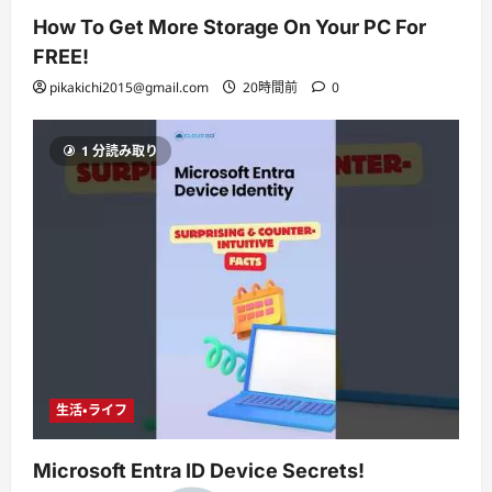
How To Get More Storage On Your PC For
FREE!
pikakichi2015@gmail.com
20時間前
0
1 分読み取り
生活・ライフ
Microsoft Entra ID Device Secrets!