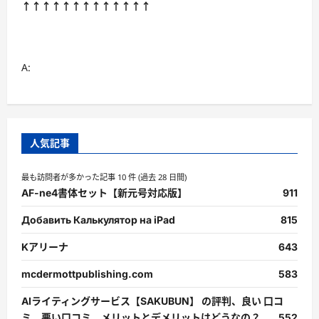
↑↑↑↑↑↑↑↑↑↑↑↑↑
A:
人気記事
最も訪問者が多かった記事 10 件 (過去 28 日間)
AF-ne4書体セット【新元号対応版】
911
Добавить Калькулятор на iPad
815
Kアリーナ
643
mcdermottpublishing.com
583
AIライティングサービス【SAKUBUN】 の評判、良い 口コ
ミ、悪い口コミ、メリットとデメリットはどうなの？
552