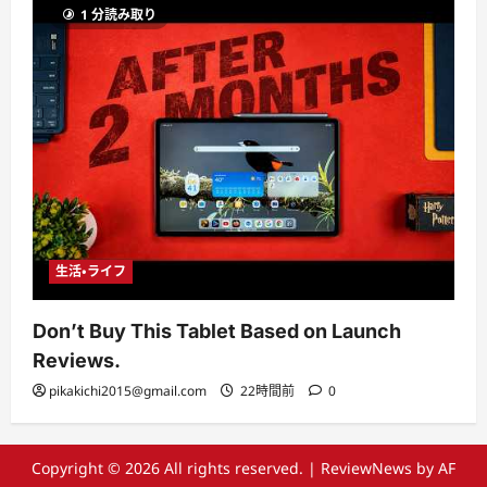
1 分読み取り
生活・ライフ
Don’t Buy This Tablet Based on Launch
Reviews.
pikakichi2015@gmail.com
22時間前
0
Copyright © 2026 All rights reserved.
|
ReviewNews
by AF