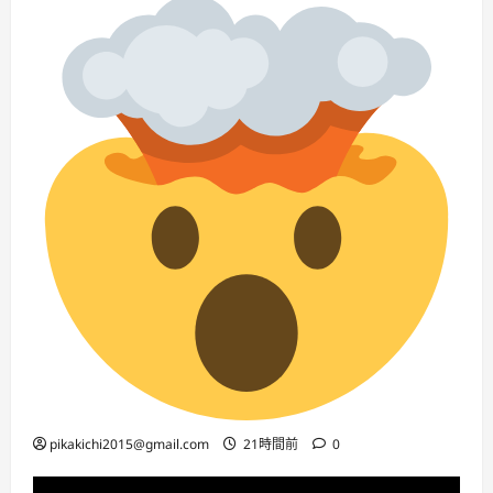
pikakichi2015@gmail.com
21時間前
0