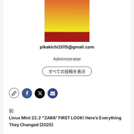
pikakichi2015@gmail.com
Administrator
すべての投稿を表示
投
前:
稿
Linux Mint 22.2 “ZARA” FIRST LOOK! Here’s Everything
ナ
They Changed (2025)