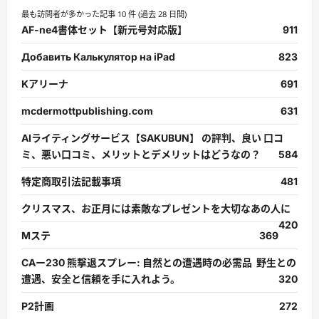
最も訪問者が多かった記事 10 件 (過去 28 日間)
AF-ne4書体セット【新元号対応版】
911
Добавить Калькулятор на iPad
823
Kアリーナ
691
mcdermottpublishing.com
631
AIライティングサービス【SAKUBUN】 の評判、良い 口コ
ミ、悪い口コミ、メリットとデメリットはどうなの？
584
特定商取引法記載事項
481
クリスマス、お正月には素敵なプレゼントを大切なあの人に
420
Mステ
369
CAー230 熊撃退スプレー: 自然との遭遇時の必需品 野生との
遭遇、安全と信頼を手に入れよう。
320
P2計画
272