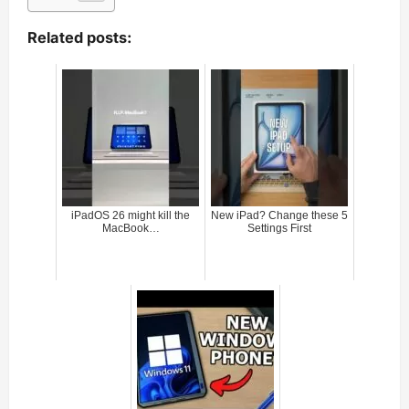
Related posts:
iPadOS 26 might kill the
New iPad? Change these 5
MacBook…
Settings First