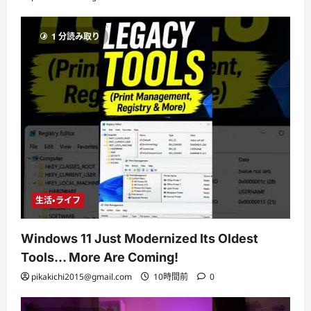
1 分読み取り
生活・ライフ
Windows 11 Just Modernized Its Oldest
Tools… More Are Coming!
pikakichi2015@gmail.com
10時間前
0