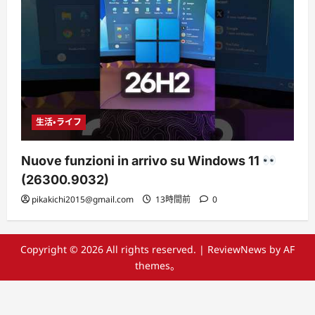
生活・ライフ
Nuove funzioni in arrivo su Windows 11
(26300.9032)
pikakichi2015@gmail.com
13時間前
0
Copyright © 2026 All rights reserved.
|
ReviewNews
by AF
themes。