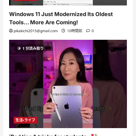
Windows 11 Just Modernized Its Oldest
Tools… More Are Coming!
pikakichi2015@gmail.com
10時間前
0
1 分読み取り
生活・ライフ