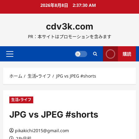
コ
2026年8月8日
2:37:31 AM
ン
テ
cdv3k.com
ン
ツ
PR：本サイトはプロモーションを含みます
へ
ス
キ
購読
メ
ッ
イ
プ
ン
ホーム
生活・ライフ
JPG vs JPEG #shorts
メ
ニ
ュ
ー
生活・ライフ
JPG vs JPEG #shorts
pikakichi2015@gmail.com
2か月前