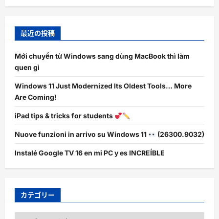
最近の投稿
Mới chuyển từ Windows sang dùng MacBook thì làm
quen gì
Windows 11 Just Modernized Its Oldest Tools… More
Are Coming!
iPad tips & tricks for students
Nuove funzioni in arrivo su Windows 11
(26300.9032)
Instalé Google TV 16 en mi PC y es INCREÍBLE
カテゴリー
カ