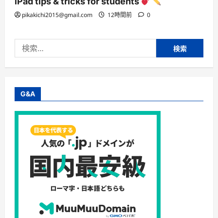
iPad tips & tricks for students
pikakichi2015@gmail.com
12時間前
0
検
索:
G&A