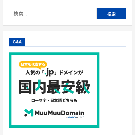
検
索:
G&A