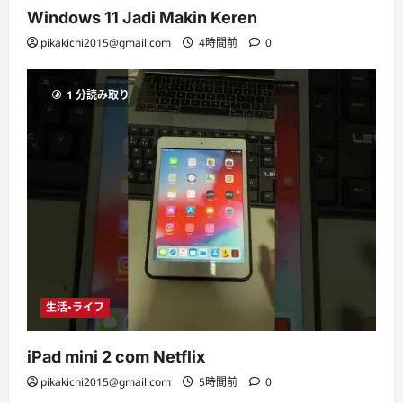
Windows 11 Jadi Makin Keren
pikakichi2015@gmail.com
4時間前
0
1 分読み取り
生活・ライフ
iPad mini 2 com Netflix
pikakichi2015@gmail.com
5時間前
0