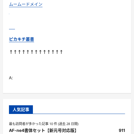
ムームードメイン
ピカキチ叢書
↑↑↑↑↑↑↑↑↑↑↑↑↑
A:
人気記事
最も訪問者が多かった記事 10 件 (過去 28 日間)
AF-ne4書体セット【新元号対応版】
911