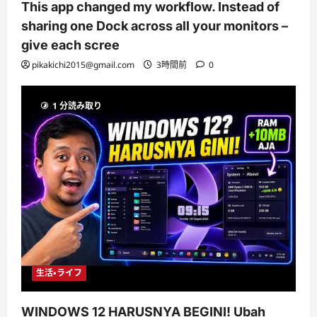
This app changed my workflow. Instead of
sharing one Dock across all your monitors –
give each scree
pikakichi2015@gmail.com
3時間前
0
1 分読み取り
生活・ライフ
WINDOWS 12 HARUSNYA BEGINI! Ubah