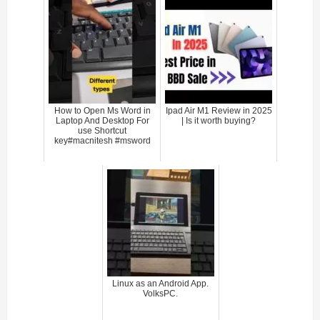
How to Open Ms Word in
Ipad Air M1 Review in 2025
Laptop And Desktop For
| Is it worth buying?
use Shortcut
key#macnitesh #msword
Linux as an Android App.
VolksPC.