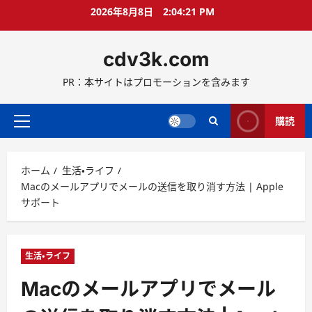
コ
2026年8月8日
2:04:22 PM
ン
テ
cdv3k.com
ン
ツ
PR：本サイトはプロモーションを含みます
へ
ス
キ
購読
メ
ッ
イ
プ
ン
ホーム
生活・ライフ
メ
Macのメールアプリでメールの送信を取り消す方法 | Apple
ニ
サポート
ュ
ー
生活・ライフ
Macのメールアプリでメール