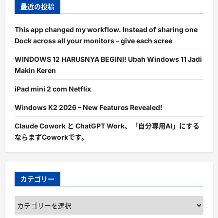
最近の投稿
This app changed my workflow. Instead of sharing one
Dock across all your monitors – give each scree
WINDOWS 12 HARUSNYA BEGINI! Ubah Windows 11 Jadi
Makin Keren
iPad mini 2 com Netflix
Windows K2 2026 – New Features Revealed!
Claude Cowork と ChatGPT Work、「自分専用AI」にする
ならまずCoworkです。
カテゴリー
カ
テ