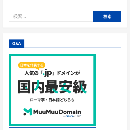
検
索:
G&A