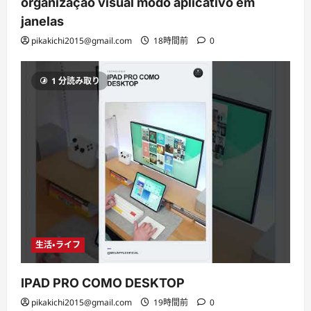
organização visual modo aplicativo em
janelas
pikakichi2015@gmail.com
18時間前
0
1 分読み取り
生活・ライフ
IPAD PRO COMO DESKTOP
pikakichi2015@gmail.com
19時間前
0