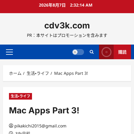
コ
2026年8月7日
2:32:15 AM
ン
テ
cdv3k.com
ン
ツ
PR：本サイトはプロモーションを含みます
へ
ス
キ
購読
メ
ッ
イ
プ
ン
ホーム
生活・ライフ
Mac Apps Part 3!
メ
ニ
ュ
ー
生活・ライフ
Mac Apps Part 3!
pikakichi2015@gmail.com
3か月前