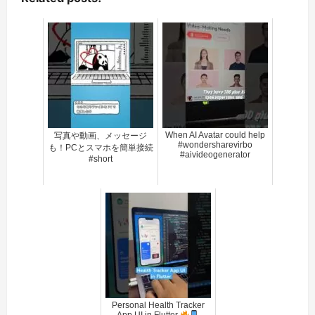
When AI Avatar could help
写真や動画、メッセージ
#wondersharevirbo
も！PCとスマホを簡単接続
#aivideogenerator
#short
Personal Health Tracker
App UI in Flutter