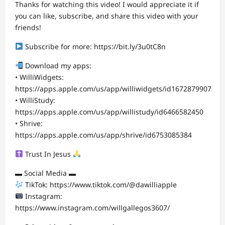
Thanks for watching this video! I would appreciate it if
you can like, subscribe, and share this video with your
friends!
Subscribe for more: https://bit.ly/3u0tC8n
Download my apps:
• WilliWidgets:
https://apps.apple.com/us/app/williwidgets/id1672879907
• WilliStudy:
https://apps.apple.com/us/app/willistudy/id6466582450
• Shrive:
https://apps.apple.com/us/app/shrive/id6753085384
Trust In Jesus
▬ Social Media ▬
TikTok: https://www.tiktok.com/@dawilliapple
Instagram:
https://www.instagram.com/willgallegos3607/