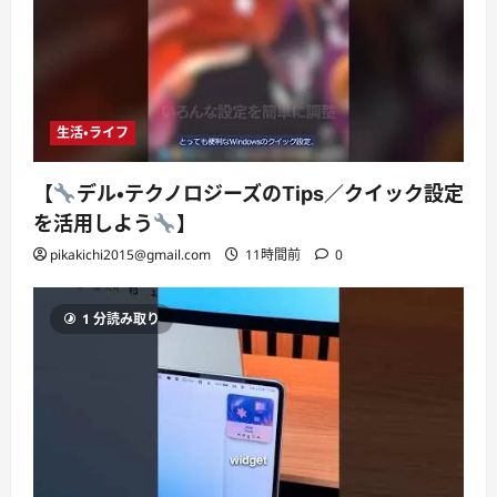
生活・ライフ
【
デル・テクノロジーズのTips／クイック設定
を活用しよう
】
pikakichi2015@gmail.com
11時間前
0
1 分読み取り