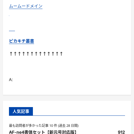
ムームードメイン
ピカキチ叢書
↑↑↑↑↑↑↑↑↑↑↑↑↑
A:
人気記事
最も訪問者が多かった記事 10 件 (過去 28 日間)
AF-ne4書体セット【新元号対応版】
912