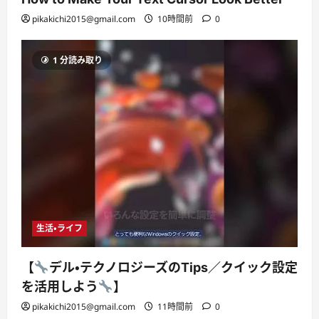
pikakichi2015@gmail.com
10時間前
0
1 分読み取り
生活・ライフ
【
デル・テクノロジーズのTips／クイック設定
を活用しよう
】
pikakichi2015@gmail.com
11時間前
0