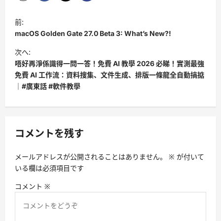
投
前:
稿
macOS Golden Gate 27.0 Beta 3: What’s New?!
ナ
次へ:
ビ
唔好再淨係識得一問一答！免費 AI 教學 2026 必睇！實測最強
免費 AI 工作流：資料搜集、文件生成、排版一條龍全自動搞掂
ゲ
｜#廣東話 #軟件教學
ー
シ
ョ
コメントを残す
ン
メールアドレスが公開されることはありません。
※
が付いて
いる欄は必須項目です
コメント
※