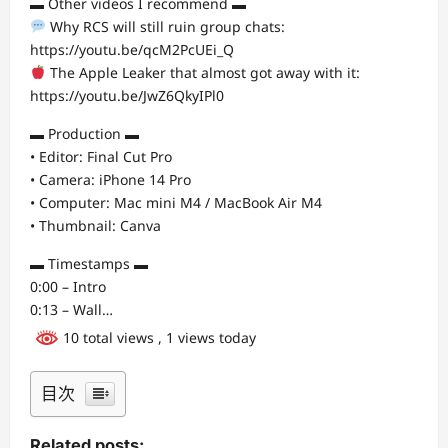
▬ Other videos I recommend ▬
Why RCS will still ruin group chats:
https://youtu.be/qcM2PcUEi_Q
The Apple Leaker that almost got away with it:
https://youtu.be/JwZ6QkyIPl0
▬ Production ▬
• Editor: Final Cut Pro
• Camera: iPhone 14 Pro
• Computer: Mac mini M4 / MacBook Air M4
• Thumbnail: Canva
▬ Timestamps ▬
0:00 – Intro
0:13 – Wall…
10 total views
, 1 views today
目次
Related posts: