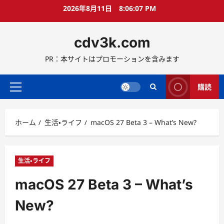
コ
2026年8月11日
8:06:08 PM
ン
テ
cdv3k.com
ン
ツ
PR：本サイトはプロモーションを含みます
へ
ス
キ
購読
メ
ッ
イ
プ
ン
ホーム
生活・ライフ
macOS 27 Beta 3 – What’s New?
メ
ニ
ュ
ー
生活・ライフ
macOS 27 Beta 3 – What’s
New?