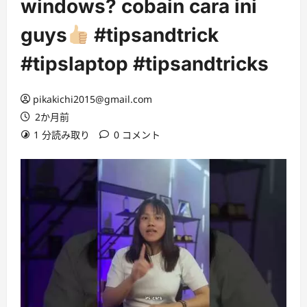
windows? cobain cara ini
guys
#tipsandtrick
#tipslaptop #tipsandtricks
pikakichi2015@gmail.com
2か月前
1 分読み取り
0 コメント