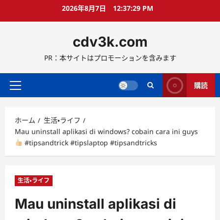
コ
2026年8月7日
12:37:30 PM
ン
テ
cdv3k.com
ン
ツ
PR：本サイトはプロモーションを含みます
へ
ス
キ
購読
メ
ッ
イ
プ
ン
ホーム
生活・ライフ
メ
Mau uninstall aplikasi di windows? cobain cara ini guys
ニ
#tipsandtrick #tipslaptop #tipsandtricks
ュ
ー
生活・ライフ
Mau uninstall aplikasi di