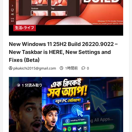
生活・ライフ
New Windows 11 25H2 Build 26220.9022 –
New Taskbar is HERE, New Settings and
Fixes (Beta)
pikakichi2015@gmail.com
1時間前
0
1 分読み取り