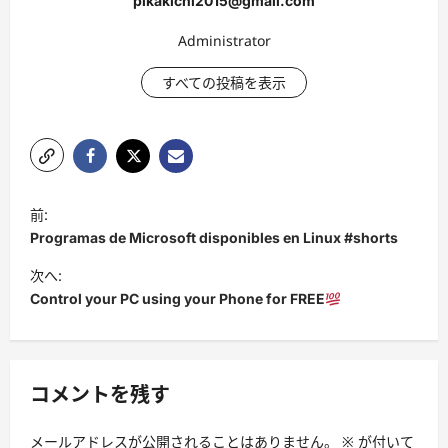
pikakichi2015@gmail.com
Administrator
すべての投稿を表示
投
前:
稿
Programas de Microsoft disponibles en Linux #shorts
ナ
次へ:
ビ
Control your PC using your Phone for FREE
ゲ
ー
シ
コメントを残す
ョ
メールアドレスが公開されることはありません。
※
が付いて