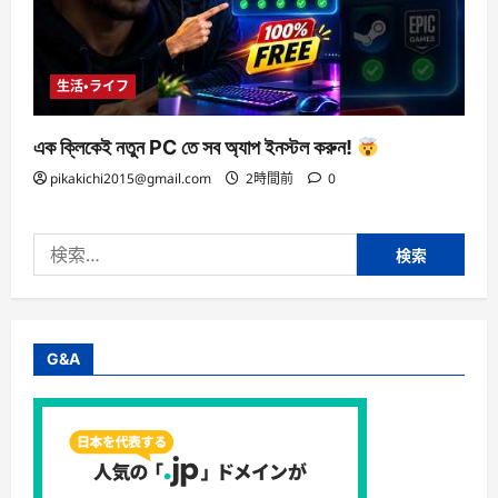
生活・ライフ
এক ক্লিকেই নতুন PC তে সব অ্যাপ ইনস্টল করুন!
pikakichi2015@gmail.com
2時間前
0
検
索:
G&A