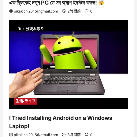
এক ক্লিকেই নতুন PC তে সব অ্যাপ ইনস্টল করুন!
pikakichi2015@gmail.com
2時間前
0
1 分読み取り
生活・ライフ
I Tried Installing Android on a Windows
Laptop!
pikakichi2015@gmail.com
3時間前
0