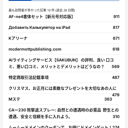
最も訪問者が多かった記事 10 件 (過去 28 日間)
AF-ne4書体セット【新元号対応版】
911
Добавить Калькулятор на iPad
817
Kアリーナ
671
mcdermottpublishing.com
618
AIライティングサービス【SAKUBUN】 の評判、良い 口コ
ミ、悪い口コミ、メリットとデメリットはどうなの？
569
特定商取引法記載事項
487
クリスマス、お正月には素敵なプレゼントを大切なあの人に
479
Mステ
363
CAー230 熊撃退スプレー: 自然との遭遇時の必需品 野生との
遭遇、安全と信頼を手に入れよう。
310
ムームードメインのクーポンで、お得にドメインゲット！
274