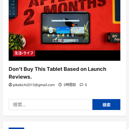
生活・ライフ
Don’t Buy This Tablet Based on Launch
Reviews.
pikakichi2015@gmail.com
5時間前
0
検
索: