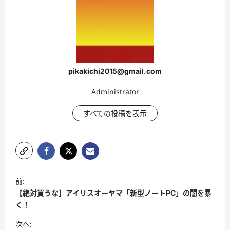
pikakichi2015@gmail.com
Administrator
すべての投稿を表示
投
前:
稿
【絶対買うな】アイリスオーヤマ「新型ノートPC」の闇を暴
ナ
く！
ビ
次へ: