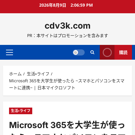
コ
2026年8月9日
2:07:00 PM
ン
テ
cdv3k.com
ン
ツ
PR：本サイトはプロモーションを含みます
へ
ス
キ
購読
メ
ッ
イ
プ
ン
ホーム
生活・ライフ
メ
Microsoft 365を大学生が使ったら ~スマホとパソコンをスマ
ニ
ートに連携~ | 日本マイクロソフト
ュ
ー
生活・ライフ
Microsoft 365を大学生が使っ