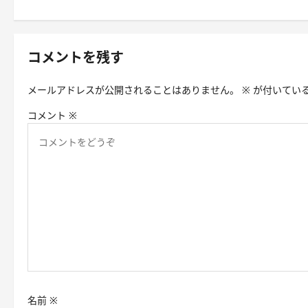
ナ
ビ
ゲ
コメントを残す
ー
メールアドレスが公開されることはありません。
※
が付いてい
シ
コメント
※
ョ
ン
名前
※