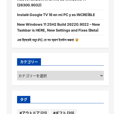
(26300.9032)
Instalé Google TV 16 en mi PC y es INCREÍBLE
New Windows 11 25H2 Build 26220.9022 – New
Taskbar is HERE, New Settings and Fixes (Beta)
এক ক্লিকেই নতুন PC তে সব অ্যাপ ইনস্টল করুন!
カテゴリー
カ
テ
ゴ
リ
ー
タグ
#アウトドア
(21)
#ギフト
(20)