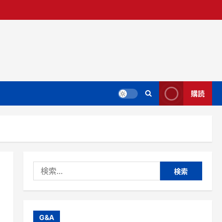
購読
検
索:
G&A