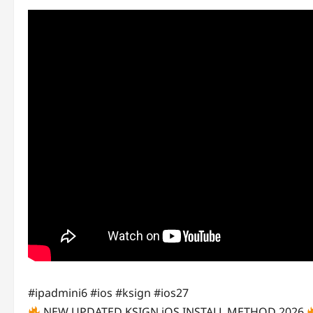
#ipadmini6 #ios #ksign #ios27
NEW UPDATED KSIGN iOS INSTALL METHOD 2026