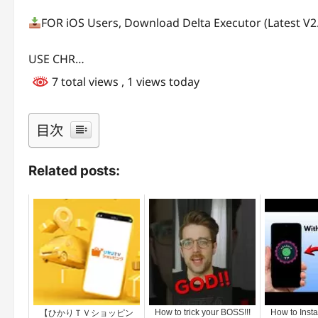
FOR iOS Users, Download Delta Executor (Latest V2.
USE CHR…
7 total views
, 1 views today
目次
Related posts:
How to trick your BOSS!!!
How to Insta
【ひかりＴＶショッピン