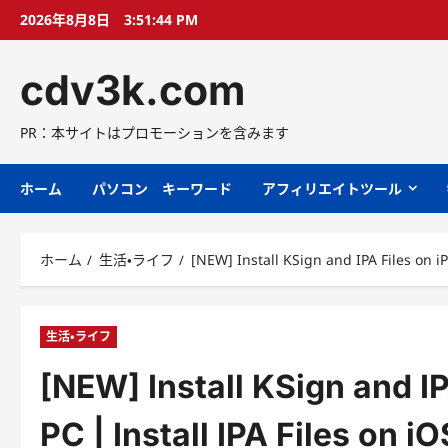
コ
2026年8月8日
3:51:45 PM
ン
テ
cdv3k.com
ン
ツ
へ
PR：本サイトはプロモーションを含みます
ス
キ
ホーム
パソコン キーワード
アフィリエイトツール
ッ
プ
ホーム
生活・ライフ
[NEW] Install KSign and IPA Files on i
生活・ライフ
[NEW] Install KSign and I
PC | Install IPA Files on i