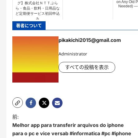
on Any Old 
グ】株式会社ＮＴＴぷら
Needed) — 
ら・食品・飲料・日用品な
ど定期便サービス初回申込
み
著者について
pikakichi2015@gmail.com
Administrator
すべての投稿を表示
投
前:
Melhor app para transferir arquivos do iphone
稿
para o pc e vice versab #informatica #pc #iphone