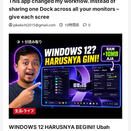
This app changed my workflow. Instead of
sharing one Dock across all your monitors –
give each scree
pikakichi2015@gmail.com
10時間前
0
1 分読み取り
生活・ライフ
WINDOWS 12 HARUSNYA BEGINI! Ubah