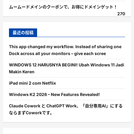
ムームードメインのクーポンで、お得にドメインゲット！
270
最近の投稿
This app changed my workflow. Instead of sharing one
Dock across all your monitors – give each scree
WINDOWS 12 HARUSNYA BEGINI! Ubah Windows 11 Jadi
Makin Keren
iPad mini 2 com Netflix
Windows K2 2026 – New Features Revealed!
Claude Cowork と ChatGPT Work、「自分専用AI」にする
ならまずCoworkです。