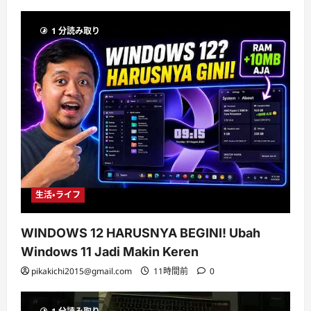
1 分読み取り
生活・ライフ
WINDOWS 12 HARUSNYA BEGINI! Ubah
Windows 11 Jadi Makin Keren
pikakichi2015@gmail.com
11時間前
0