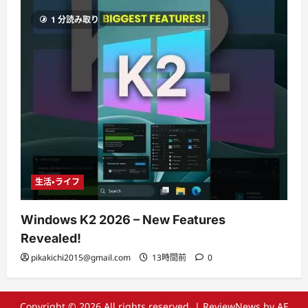
1 分読み取り
生活・ライフ
Windows K2 2026 – New Features
Revealed!
pikakichi2015@gmail.com
13時間前
0
Copyright © 2026 All rights reserved.
|
ReviewNews
by AF