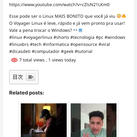
https://www.youtube.com/watch?v=cZlsN21LKm0
Esse pode ser o Linux MAIS BONITO que você já viu
O Voyager Linux é leve, rápido e já vem pronto pra usar!
Vale a pena trocar o Windows?
#linux #voyagerlinux #shorts #tecnologia #pc #windows
#linuxbrs #tech #informatica #opensource #viral
#dicasdeti #computador #geek #tutorial
7 total views
, 1 views today
目次
Related posts: