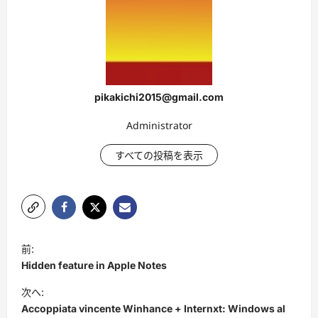
pikakichi2015@gmail.com
Administrator
すべての投稿を表示
投
前:
稿
Hidden feature in Apple Notes
ナ
次へ:
ビ
Accoppiata vincente Winhance + Internxt: Windows al