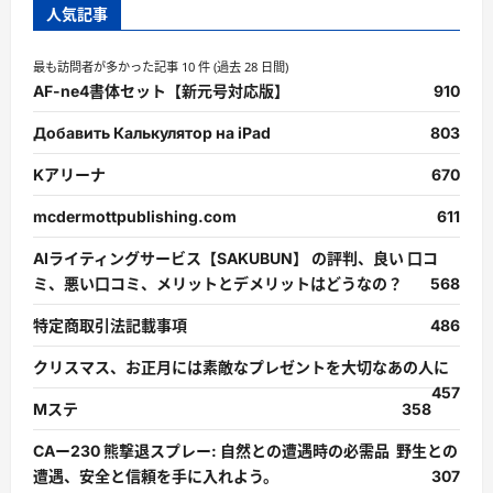
人気記事
最も訪問者が多かった記事 10 件 (過去 28 日間)
AF-ne4書体セット【新元号対応版】
910
Добавить Калькулятор на iPad
803
Kアリーナ
670
mcdermottpublishing.com
611
AIライティングサービス【SAKUBUN】 の評判、良い 口コ
ミ、悪い口コミ、メリットとデメリットはどうなの？
568
特定商取引法記載事項
486
クリスマス、お正月には素敵なプレゼントを大切なあの人に
457
Mステ
358
CAー230 熊撃退スプレー: 自然との遭遇時の必需品 野生との
遭遇、安全と信頼を手に入れよう。
307