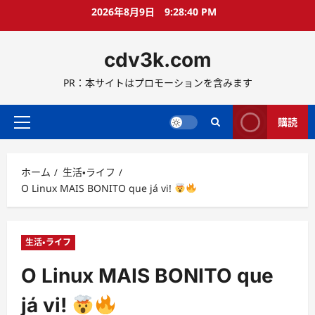
コ
2026年8月9日
9:28:41 PM
ン
テ
cdv3k.com
ン
ツ
PR：本サイトはプロモーションを含みます
へ
ス
キ
購読
メ
ッ
イ
プ
ン
ホーム
生活・ライフ
メ
O Linux MAIS BONITO que já vi!
ニ
ュ
ー
生活・ライフ
O Linux MAIS BONITO que
já vi!