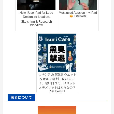
How I Use iPad for Logo
Most used Apps on my iPad
!! #shorts
Design ✍️ Ideation,
Sketching & Research
Workflow
つりケア 魚臭撃退 ウエット
タオル の評判、良い 口コ
ミ、悪い口コミ、メリット
とデメリットはどうなの？
【徹底解説】
著者について