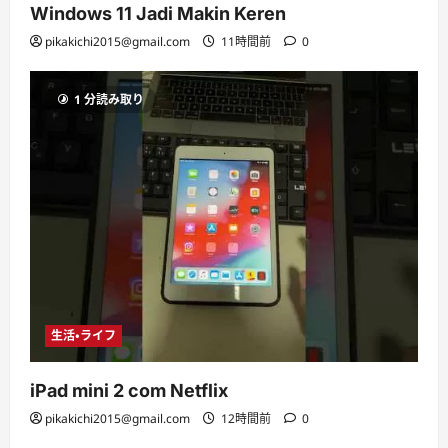
Windows 11 Jadi Makin Keren
pikakichi2015@gmail.com
11時間前
0
1 分読み取り
生活・ライフ
iPad mini 2 com Netflix
pikakichi2015@gmail.com
12時間前
0