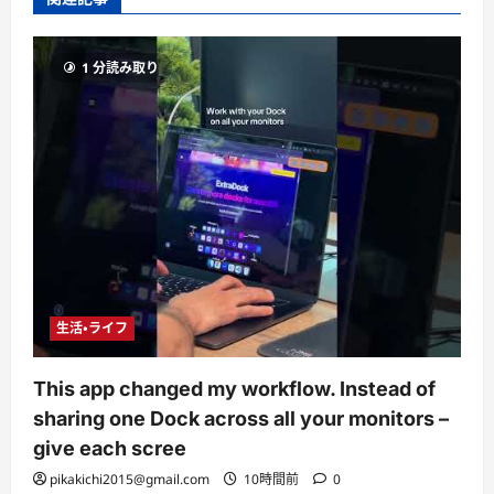
1 分読み取り
生活・ライフ
This app changed my workflow. Instead of
sharing one Dock across all your monitors –
give each scree
pikakichi2015@gmail.com
10時間前
0