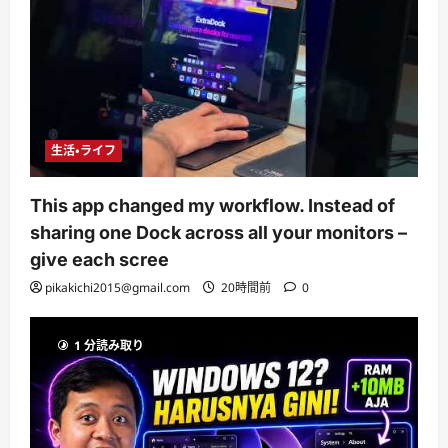
生活・ライフ
This app changed my workflow. Instead of
sharing one Dock across all your monitors –
give each scree
pikakichi2015@gmail.com
20時間前
0
1 分読み取り