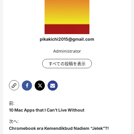
pikakichi2015@gmail.com
Administrator
すべての投稿を表示
投
前:
稿
10 Mac Apps that I Can’t Live Without
ナ
次へ:
ビ
Chromebook era Kemendikbud Nadiem “Jelek”?!