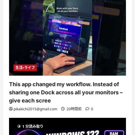
生活・ライフ
This app changed my workflow. Instead of
sharing one Dock across all your monitors –
give each scree
pikakichi2015@gmail.com
20時間前
0
1 分読み取り