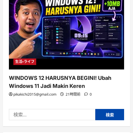
生活・ライフ
WINDOWS 12 HARUSNYA BEGINI! Ubah
Windows 11 Jadi Makin Keren
pikakichi2015@gmail.com
21時間前
0
検
索: