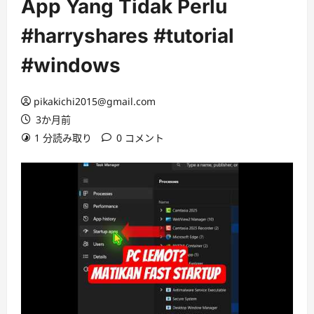
App Yang Tidak Perlu
#harryshares #tutorial
#windows
pikakichi2015@gmail.com
3か月前
1 分読み取り
0 コメント