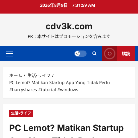
コ
2026年8月9日
7:32:01 AM
ン
テ
cdv3k.com
ン
ツ
PR：本サイトはプロモーションを含みます
へ
ス
キ
購読
メ
ッ
イ
プ
ン
ホーム
生活・ライフ
メ
PC Lemot? Matikan Startup App Yang Tidak Perlu
ニ
#harryshares #tutorial #windows
ュ
ー
生活・ライフ
PC Lemot? Matikan Startup