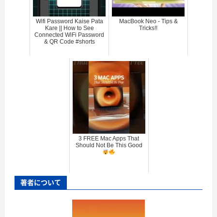
Wifi Password Kaise Pata
MacBook Neo - Tips &
Kare || How to See
Tricks!!
Connected WiFi Password
& QR Code #shorts
3 FREE Mac Apps That
Should Not Be This Good
著者について