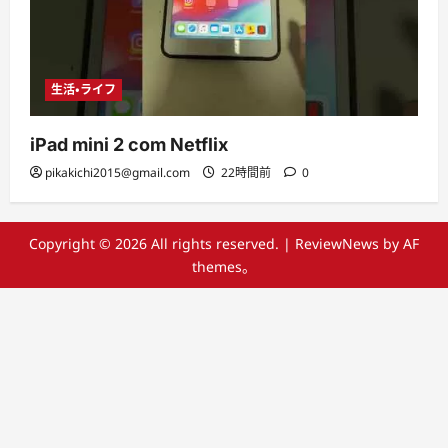
生活・ライフ
iPad mini 2 com Netflix
pikakichi2015@gmail.com
22時間前
0
Copyright © 2026 All rights reserved.
|
ReviewNews
by AF
themes。