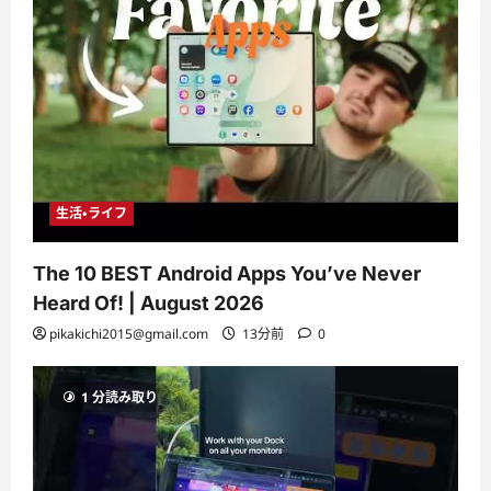
生活・ライフ
The 10 BEST Android Apps You’ve Never
Heard Of! | August 2026
pikakichi2015@gmail.com
13分前
0
1 分読み取り