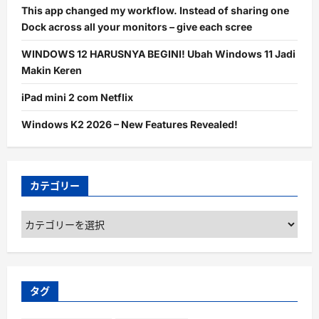
This app changed my workflow. Instead of sharing one
Dock across all your monitors – give each scree
WINDOWS 12 HARUSNYA BEGINI! Ubah Windows 11 Jadi
Makin Keren
iPad mini 2 com Netflix
Windows K2 2026 – New Features Revealed!
カテゴリー
カ
テ
ゴ
リ
ー
タグ