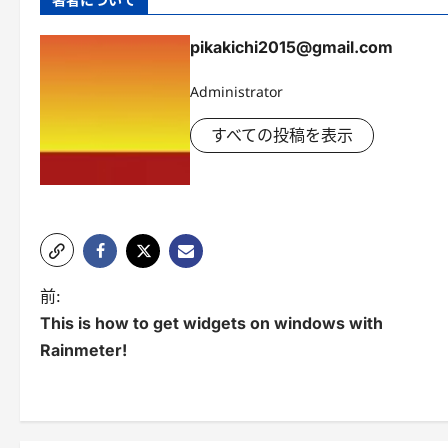
pikakichi2015@gmail.com
Administrator
すべての投稿を表示
投
前:
This is how to get widgets on windows with
稿
Rainmeter!
ナ
ビ
ゲ