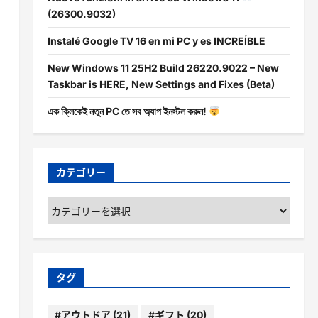
(26300.9032)
Instalé Google TV 16 en mi PC y es INCREÍBLE
New Windows 11 25H2 Build 26220.9022 – New
Taskbar is HERE, New Settings and Fixes (Beta)
এক ক্লিকেই নতুন PC তে সব অ্যাপ ইনস্টল করুন!
カテゴリー
カ
テ
ゴ
リ
ー
タグ
#アウトドア
(21)
#ギフト
(20)