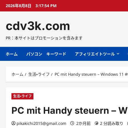
コ
2026年8月8日
3:17:55 PM
ン
テ
cdv3k.com
ン
ツ
へ
PR：本サイトはプロモーションを含みます
ス
キ
ホーム
パソコン キーワード
アフィリエイトツール
ッ
プ
ホーム
生活・ライフ
PC mit Handy steuern – Windows 11 #
生活・ライフ
PC mit Handy steuern – W
pikakichi2015@gmail.com
2か月前
2 分読み取り