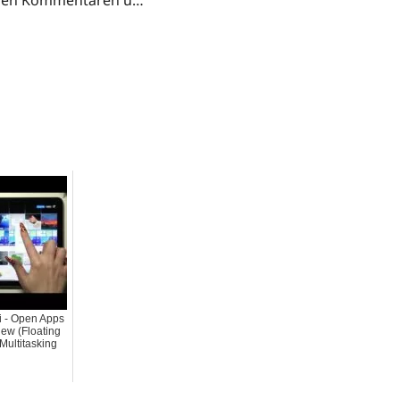
n den Kommentaren u…
i - Open Apps
ew (Floating
Multitasking