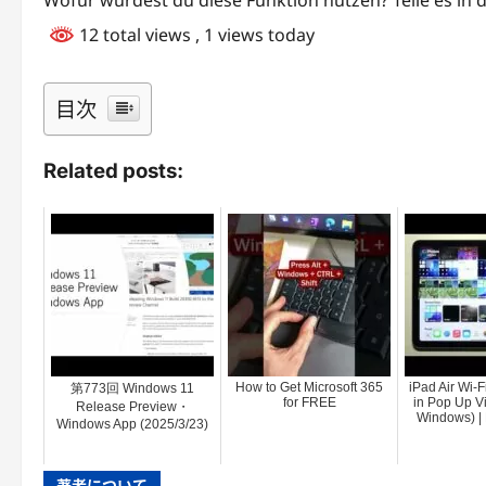
Wofür würdest du diese Funktion nutzen? Teile es i
12 total views
, 1 views today
目次
Related posts:
How to Get Microsoft 365
iPad Air Wi-F
第773回 Windows 11
for FREE
in Pop Up Vi
Release Preview・
Windows) | 
Windows App (2025/3/23)
著者について