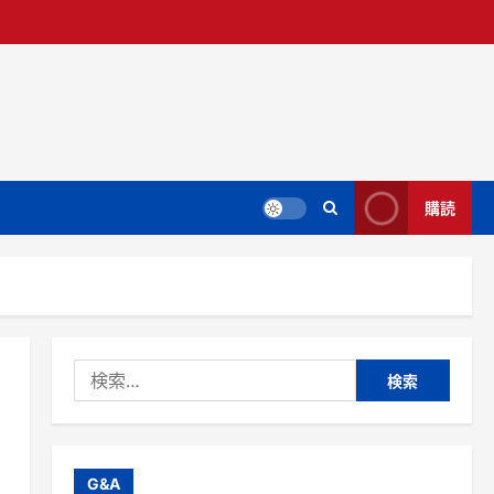
購読
検
索:
G&A