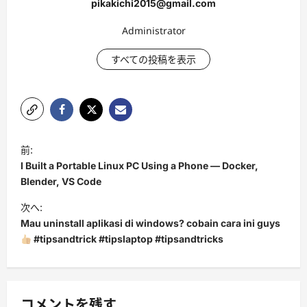
pikakichi2015@gmail.com
Administrator
すべての投稿を表示
投
前:
稿
I Built a Portable Linux PC Using a Phone — Docker,
ナ
Blender, VS Code
ビ
次へ:
Mau uninstall aplikasi di windows? cobain cara ini guys
ゲ
#tipsandtrick #tipslaptop #tipsandtricks
ー
シ
ョ
コメントを残す