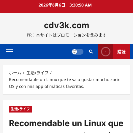
コ
2026年8月6日
3:30:51 AM
ン
テ
cdv3k.com
ン
ツ
PR：本サイトはプロモーションを含みます
へ
ス
キ
購読
メ
ッ
イ
プ
ン
ホーム
生活・ライフ
メ
Recomendable un Linux que te va a gustar mucho zorin
ニ
OS y con mis app ofimáticas favoritas.
ュ
ー
生活・ライフ
Recomendable un Linux que