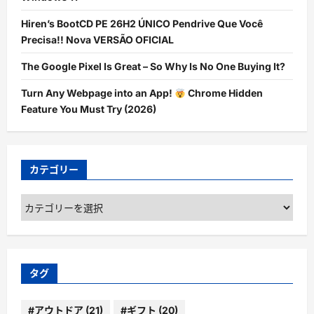
Hiren’s BootCD PE 26H2 ÚNICO Pendrive Que Você
Precisa!! Nova VERSÃO OFICIAL
The Google Pixel Is Great – So Why Is No One Buying It?
Turn Any Webpage into an App!
Chrome Hidden
Feature You Must Try (2026)
カテゴリー
カ
テ
ゴ
リ
ー
タグ
#アウトドア
(21)
#ギフト
(20)