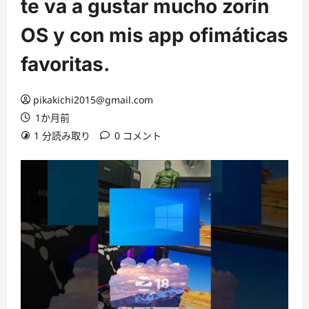
te va a gustar mucho zorin
OS y con mis app ofimáticas
favoritas.
pikakichi2015@gmail.com
1か月前
1 分読み取り
0 コメント