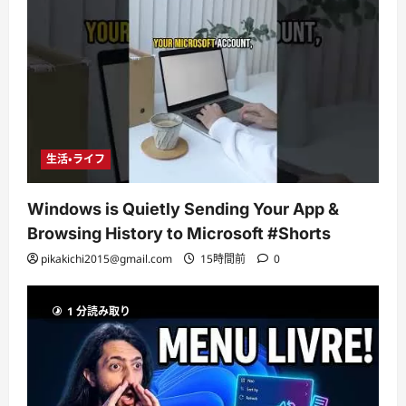
生活・ライフ
Windows is Quietly Sending Your App &
Browsing History to Microsoft #Shorts
pikakichi2015@gmail.com
15時間前
0
1 分読み取り