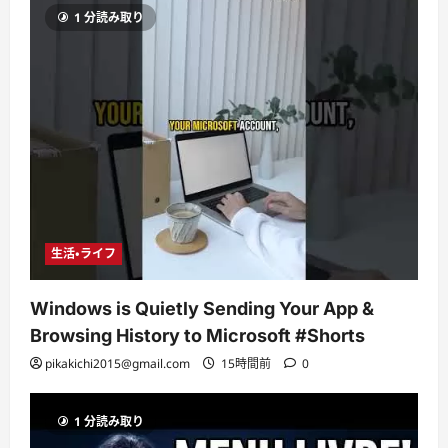
1 分読み取り
生活・ライフ
Windows is Quietly Sending Your App &
Browsing History to Microsoft #Shorts
pikakichi2015@gmail.com
15時間前
0
1 分読み取り