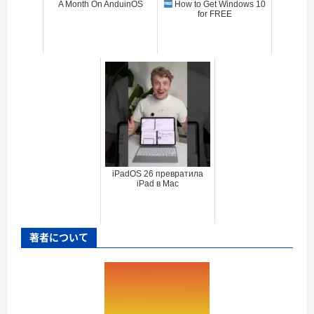
A Month On AnduinOS
How to Get Windows 10
for FREE
iPadOS 26 превратила
iPad в Mac
著者について