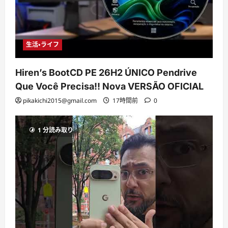
生活・ライフ
Hiren’s BootCD PE 26H2 ÚNICO Pendrive
Que Você Precisa!! Nova VERSÃO OFICIAL
pikakichi2015@gmail.com
17時間前
0
1 分読み取り