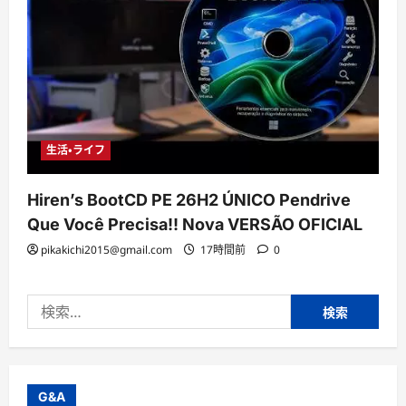
生活・ライフ
Hiren’s BootCD PE 26H2 ÚNICO Pendrive
Que Você Precisa!! Nova VERSÃO OFICIAL
pikakichi2015@gmail.com
17時間前
0
検
索:
G&A