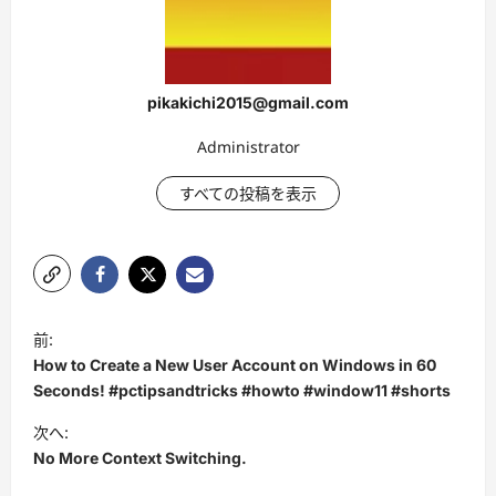
pikakichi2015@gmail.com
Administrator
すべての投稿を表示
投
前:
稿
How to Create a New User Account on Windows in 60
ナ
Seconds! #pctipsandtricks #howto #window11 #shorts
ビ
次へ:
No More Context Switching.
ゲ