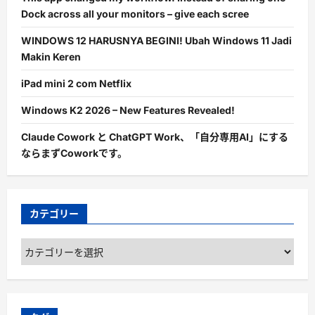
Dock across all your monitors – give each scree
WINDOWS 12 HARUSNYA BEGINI! Ubah Windows 11 Jadi
Makin Keren
iPad mini 2 com Netflix
Windows K2 2026 – New Features Revealed!
Claude Cowork と ChatGPT Work、「自分専用AI」にする
ならまずCoworkです。
カテゴリー
カ
テ
ゴ
リ
ー