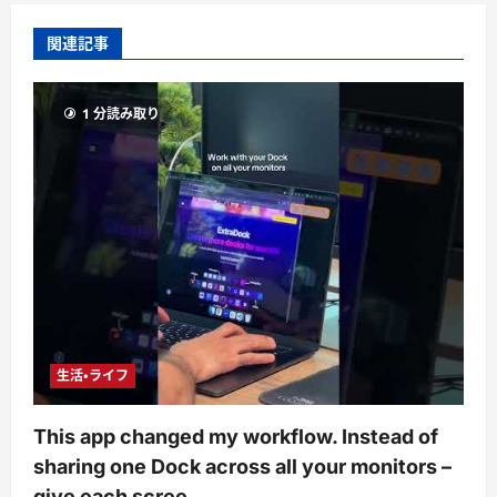
関連記事
1 分読み取り
生活・ライフ
This app changed my workflow. Instead of
sharing one Dock across all your monitors –
give each scree