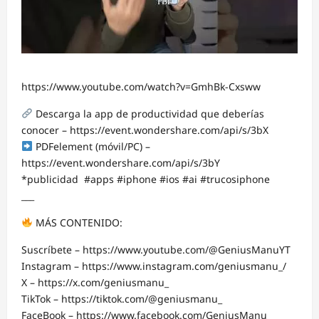
https://www.youtube.com/watch?v=GmhBk-Cxsww
Descarga la app de productividad que deberías
conocer – https://event.wondershare.com/api/s/3bX
PDFelement (móvil/PC) –
https://event.wondershare.com/api/s/3bY
*publicidad #apps #iphone #ios #ai #trucosiphone
___
MÁS CONTENIDO:
Suscríbete – https://www.youtube.com/@GeniusManuYT
Instagram – https://www.instagram.com/geniusmanu_/
X – https://x.com/geniusmanu_
TikTok – https://tiktok.com/@geniusmanu_
FaceBook – https://www.facebook.com/GeniusManu