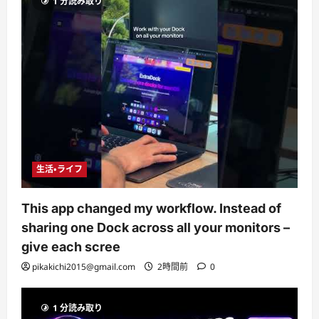
1 分読み取り
生活・ライフ
This app changed my workflow. Instead of
sharing one Dock across all your monitors –
give each scree
pikakichi2015@gmail.com
2時間前
0
1 分読み取り