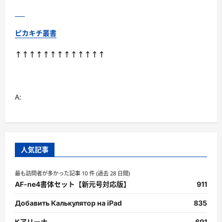
ピカキチ叢書
↑↑↑↑↑↑↑↑↑↑↑↑↑
A:
人気記事
最も訪問者が多かった記事 10 件 (過去 28 日間)
AF-ne4書体セット【新元号対応版】
911
Добавить Калькулятор на iPad
835
Kアリーナ
691