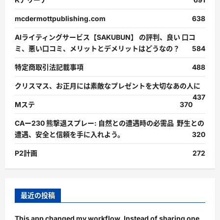
mcdermottpublishing.com
638
AIライティングサービス【SAKUBUN】 の評判、良い 口コ
ミ、悪い口コミ、メリットとデメリットはどうなの？
584
特定商取引法記載事項
488
クリスマス、お正月には素敵なプレゼントを大切なあの人に
437
Mステ
370
CAー230 熊撃退スプレー: 自然との遭遇時の必需品 野生との
遭遇、安全と信頼を手に入れよう。
320
P2計画
272
最近の投稿
This app changed my workflow. Instead of sharing one