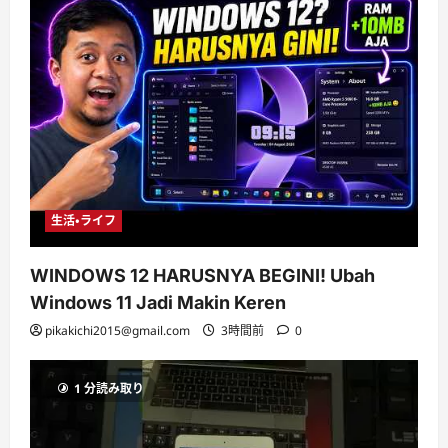
生活・ライフ
WINDOWS 12 HARUSNYA BEGINI! Ubah
Windows 11 Jadi Makin Keren
pikakichi2015@gmail.com
3時間前
0
1 分読み取り