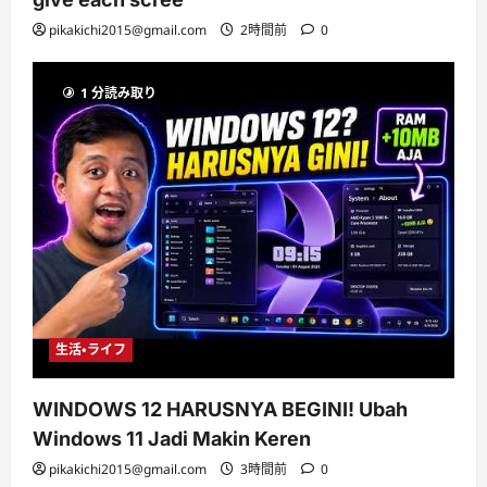
pikakichi2015@gmail.com
2時間前
0
1 分読み取り
生活・ライフ
WINDOWS 12 HARUSNYA BEGINI! Ubah
Windows 11 Jadi Makin Keren
pikakichi2015@gmail.com
3時間前
0