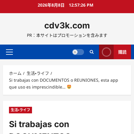
コ
2026年8月8日
12:57:27 PM
ン
テ
cdv3k.com
ン
ツ
PR：本サイトはプロモーションを含みます
へ
ス
キ
購読
メ
ッ
イ
プ
ン
ホーム
生活・ライフ
メ
Si trabajas con DOCUMENTOS o REUNIONES, esta app
ニ
que uso es imprescindible…
ュ
ー
生活・ライフ
Si trabajas con