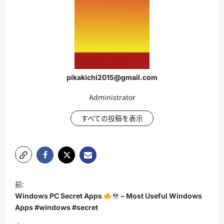
pikakichi2015@gmail.com
Administrator
すべての投稿を表示
投
前:
稿
Windows PC Secret Apps
– Most Useful Windows
ナ
Apps #windows #secret