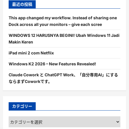
最近の投稿
This app changed my workflow. Instead of sharing one
Dock across all your monitors – give each scree
WINDOWS 12 HARUSNYA BEGINI! Ubah Windows 11 Jadi
Makin Keren
iPad mini 2 com Netflix
Windows K2 2026 – New Features Revealed!
Claude Cowork と ChatGPT Work、「自分専用AI」にする
ならまずCoworkです。
カテゴリー
カ
テ