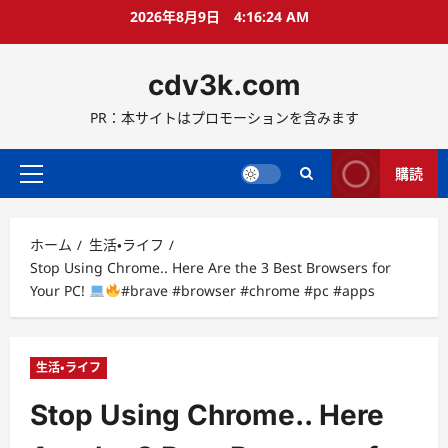
コ
2026年8月9日
4:16:25 AM
ン
テ
cdv3k.com
ン
ツ
PR：本サイトはプロモーションを含みます
へ
ス
キ
購読
メ
ッ
イ
プ
ン
ホーム
生活・ライフ
メ
Stop Using Chrome.. Here Are the 3 Best Browsers for
ニ
Your PC!
#brave #browser #chrome #pc #apps
ュ
ー
生活・ライフ
Stop Using Chrome.. Here