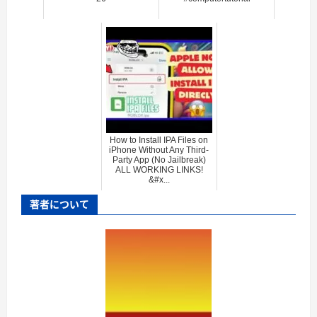
How to Install IPA Files on
iPhone Without Any Third-
Party App (No Jailbreak)
ALL WORKING LINKS!
&#x...
著者について