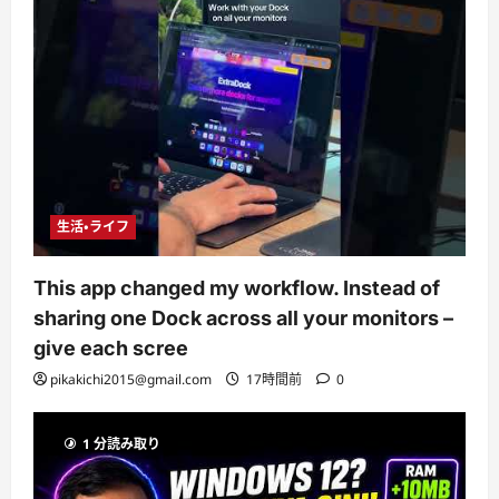
生活・ライフ
This app changed my workflow. Instead of
sharing one Dock across all your monitors –
give each scree
pikakichi2015@gmail.com
17時間前
0
1 分読み取り