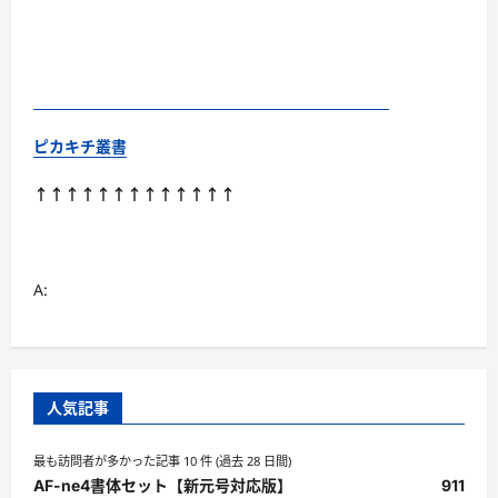
ピカキチ叢書
↑↑↑↑↑↑↑↑↑↑↑↑↑
A:
人気記事
最も訪問者が多かった記事 10 件 (過去 28 日間)
AF-ne4書体セット【新元号対応版】
911