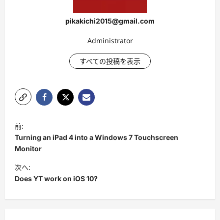
pikakichi2015@gmail.com
Administrator
すべての投稿を表示
投
前:
稿
Turning an iPad 4 into a Windows 7 Touchscreen
ナ
Monitor
ビ
次へ:
Does YT work on iOS 10?
ゲ
ー
シ