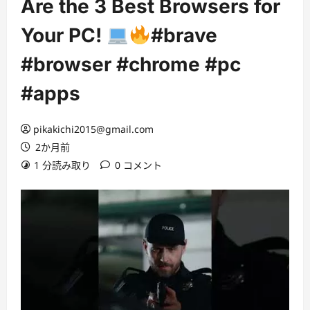
Are the 3 Best Browsers for
Your PC!
#brave
#browser #chrome #pc
#apps
pikakichi2015@gmail.com
2か月前
1 分読み取り
0 コメント