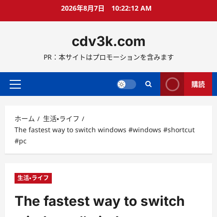
コ
2026年8月7日
10:22:13 AM
ン
テ
cdv3k.com
ン
ツ
PR：本サイトはプロモーションを含みます
へ
ス
キ
購読
メ
ッ
イ
プ
ン
ホーム
生活・ライフ
メ
The fastest way to switch windows #windows #shortcut
ニ
#pc
ュ
ー
生活・ライフ
The fastest way to switch