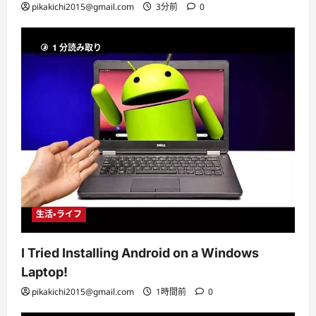
pikakichi2015@gmail.com
3分前
0
1 分読み取り
生活・ライフ
I Tried Installing Android on a Windows
Laptop!
pikakichi2015@gmail.com
1時間前
0