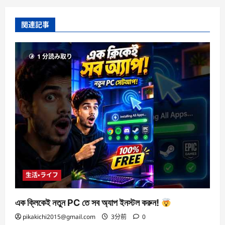
関連記事
1 分読み取り
生活・ライフ
এক ক্লিকেই নতুন PC তে সব অ্যাপ ইনস্টল করুন!
pikakichi2015@gmail.com
3分前
0