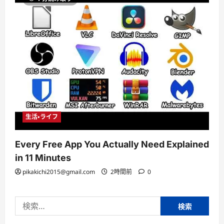
生活・ライフ
Every Free App You Actually Need Explained
in 11 Minutes
pikakichi2015@gmail.com
2時間前
0
検
索: