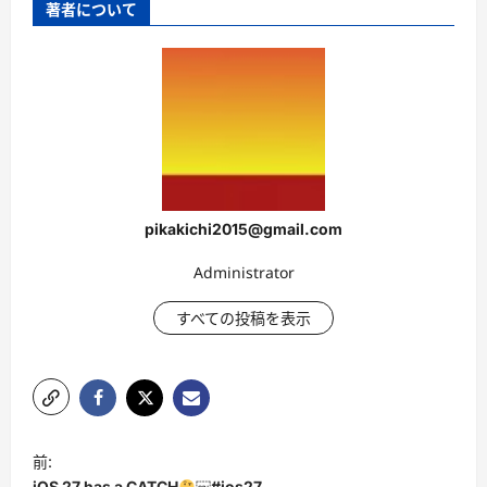
著者について
pikakichi2015@gmail.com
Administrator
すべての投稿を表示
投
前:
稿
iOS 27 has a CATCH
￼#ios27