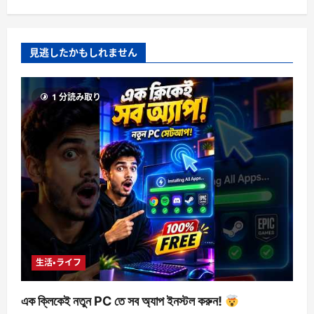
見逃したかもしれません
1 分読み取り
生活・ライフ
এক ক্লিকেই নতুন PC তে সব অ্যাপ ইনস্টল করুন!