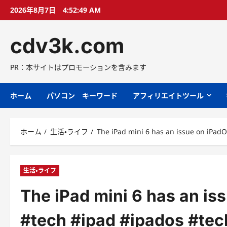
コ
2026年8月7日
4:52:50 AM
ン
テ
cdv3k.com
ン
ツ
へ
PR：本サイトはプロモーションを含みます
ス
キ
ホーム
パソコン キーワード
アフィリエイトツール
ッ
プ
ホーム
生活・ライフ
The iPad mini 6 has an issue on iPad
生活・ライフ
The iPad mini 6 has an is
#tech #ipad #ipados #te