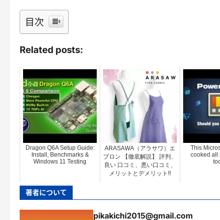
目次
Related posts:
Dragon Q6A Setup Guide:
This Micros
ARASAWA（アラサワ）エ
Install, Benchmarks &
cooked all 
プロン 【徹底解説】 評判、
Windows 11 Testing
too
良い 口コミ、悪い口コミ、
メリットとデメリット!!
著者について
pikakichi2015@gmail.com