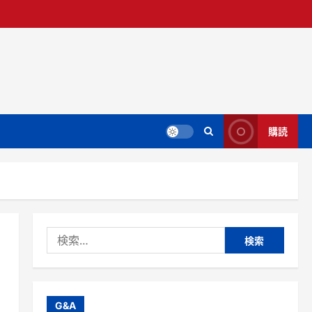
購読
検
索:
G&A