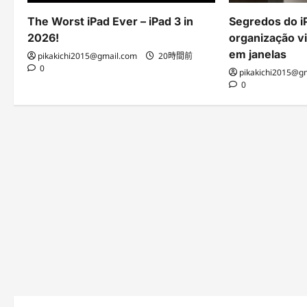
The Worst iPad Ever – iPad 3 in
Segredos do i
2026!
organização vi
em janelas
pikakichi2015@gmail.com
20時間前
0
pikakichi2015@g
0