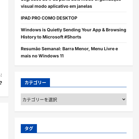
visual modo aplicativo em janelas
IPAD PRO COMO DESKTOP
Windows is Quietly Sending Your App & Browsing
History to Microsoft #Shorts
Resumão Semanal: Barra Menor, Menu Livre e
mais no Windows 11
:
?
カテゴリー
カ
テ
ゴ
リ
ー
タグ