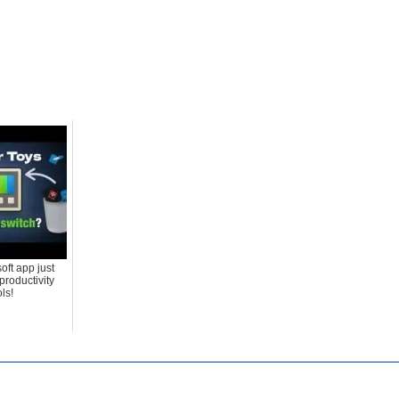
oft app just
productivity
ls!