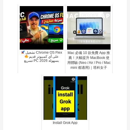
تشغيل Chrome OS Flex
Mac 必備 10 款免費 App 推
على أي كمبيوتر قديم
薦！大幅提升 MacBook 使
تسريع PC بسهولة 2026
用體驗 (Neo / Air / Pro / Mac
mini 都適用)｜塔科女子
Install Grok App