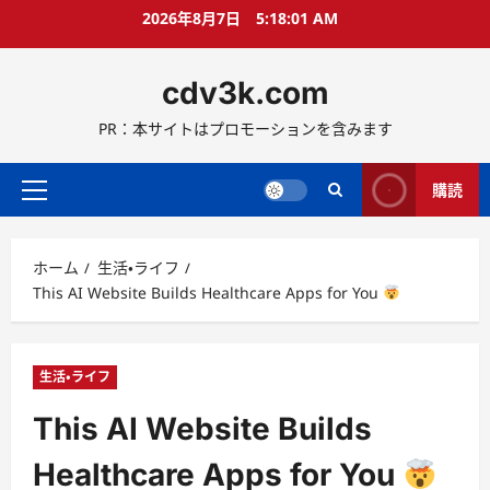
コ
2026年8月7日
5:18:02 AM
ン
テ
cdv3k.com
ン
ツ
PR：本サイトはプロモーションを含みます
へ
ス
キ
購読
メ
ッ
イ
プ
ン
ホーム
生活・ライフ
メ
This AI Website Builds Healthcare Apps for You
ニ
ュ
ー
生活・ライフ
This AI Website Builds
Healthcare Apps for You