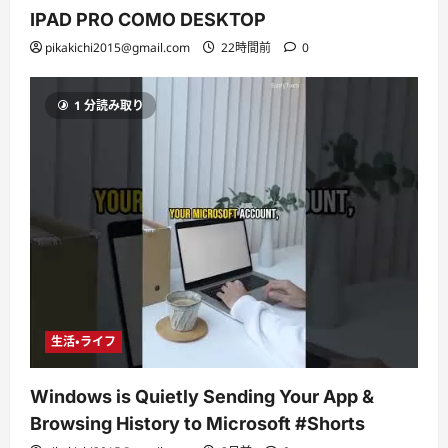
IPAD PRO COMO DESKTOP
pikakichi2015@gmail.com
22時間前
0
1 分読み取り
生活・ライフ
Windows is Quietly Sending Your App &
Browsing History to Microsoft #Shorts