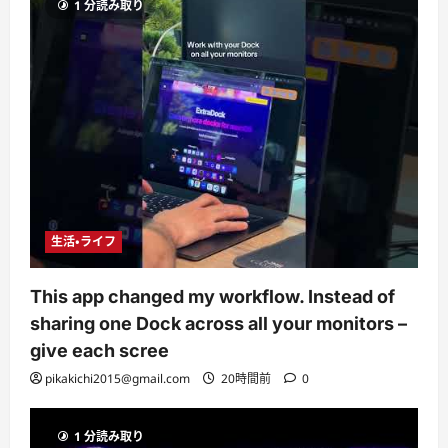
1 分読み取り
生活・ライフ
This app changed my workflow. Instead of
sharing one Dock across all your monitors –
give each scree
pikakichi2015@gmail.com
20時間前
0
1 分読み取り