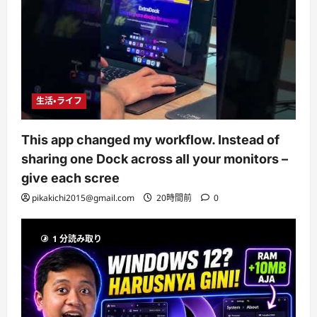
生活・ライフ
This app changed my workflow. Instead of
sharing one Dock across all your monitors –
give each scree
pikakichi2015@gmail.com
20時間前
0
1 分読み取り