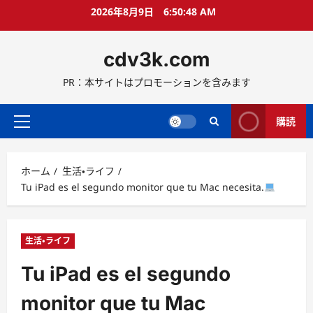
コ
2026年8月9日
6:50:49 AM
ン
テ
cdv3k.com
ン
ツ
PR：本サイトはプロモーションを含みます
へ
ス
キ
購読
メ
ッ
イ
プ
ン
ホーム
生活・ライフ
メ
Tu iPad es el segundo monitor que tu Mac necesita.
ニ
ュ
ー
生活・ライフ
Tu iPad es el segundo
monitor que tu Mac