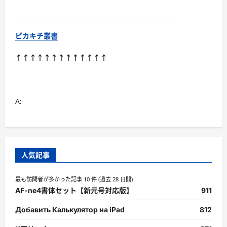
ピカキチ叢書
↑↑↑↑↑↑↑↑↑↑↑↑↑
A:
人気記事
最も訪問者が多かった記事 10 件 (過去 28 日間)
AF-ne4書体セット【新元号対応版】
911
Добавить Калькулятор на iPad
812