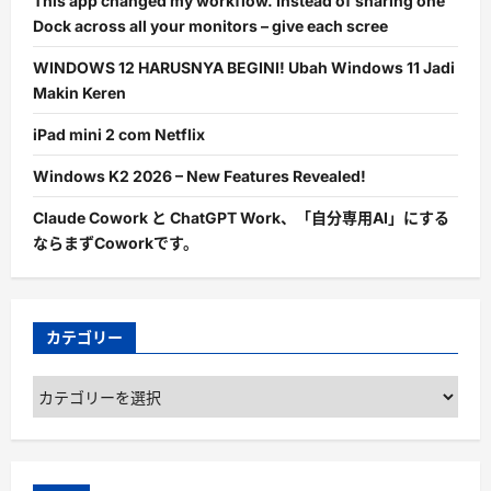
This app changed my workflow. Instead of sharing one
Dock across all your monitors – give each scree
WINDOWS 12 HARUSNYA BEGINI! Ubah Windows 11 Jadi
Makin Keren
iPad mini 2 com Netflix
Windows K2 2026 – New Features Revealed!
Claude Cowork と ChatGPT Work、「自分専用AI」にする
ならまずCoworkです。
カテゴリー
カ
テ
ゴ
リ
ー