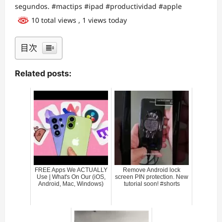
segundos. #mactips #ipad #productividad #apple
10 total views
, 1 views today
目次
Related posts:
FREE Apps We ACTUALLY
Remove Android lock
Use | What's On Our (iOS,
screen PIN protection. New
Android, Mac, Windows)
tutorial soon! #shorts