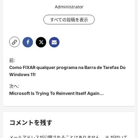
Administrator
すべての投稿を表示
投
前:
稿
Como FIXAR qualquer programa na Barra de Tarefas Do
ナ
Windows 11!
ビ
次へ:
Microsoft Is Trying To Reinvent Itself Again…
ゲ
ー
シ
コメントを残す
ョ
ン
メールアドレスが公開されることはありません。
※
が付いて