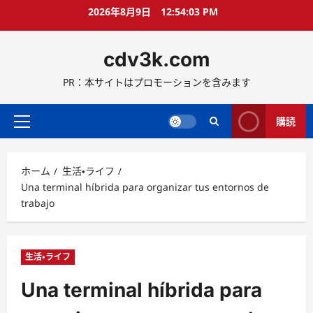
コ
2026年8月9日
12:54:04 PM
ン
テ
cdv3k.com
ン
ツ
PR：本サイトはプロモーションを含みます
へ
ス
キ
購読
メ
ッ
イ
プ
ン
ホーム
生活・ライフ
メ
Una terminal híbrida para organizar tus entornos de
ニ
trabajo
ュ
ー
生活・ライフ
Una terminal híbrida para