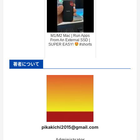
M1/M2 Mac | Run Apps
From An External SSD |
SUPER EASY!
#shorts
著者について
pikakichi2015@gmail.com
Administrator