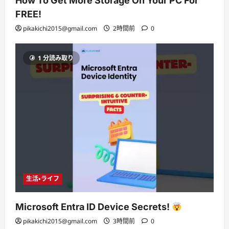
How To Get More Storage On Your PC For
FREE!
pikakichi2015@gmail.com
2時間前
0
1 分読み取り
生活・ライフ
Microsoft Entra ID Device Secrets!
pikakichi2015@gmail.com
3時間前
0