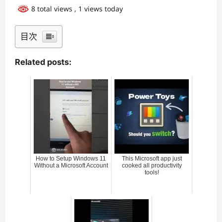
8 total views
, 1 views today
目次
Related posts:
How to Setup Windows 11
This Microsoft app just
Without a Microsoft Account
cooked all productivity
tools!