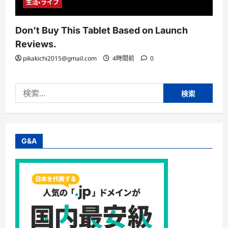
生活・ライフ
Don’t Buy This Tablet Based on Launch
Reviews.
pikakichi2015@gmail.com
4時間前
0
検
索:
G&A