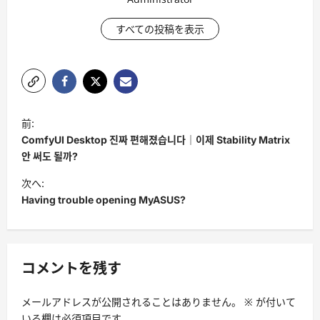
すべての投稿を表示
投
前:
稿
ComfyUI Desktop 진짜 편해졌습니다｜이제 Stability Matrix
ナ
안 써도 될까?
ビ
次へ:
Having trouble opening MyASUS?
ゲ
ー
シ
コメントを残す
ョ
ン
メールアドレスが公開されることはありません。
※
が付いて
いる欄は必須項目です