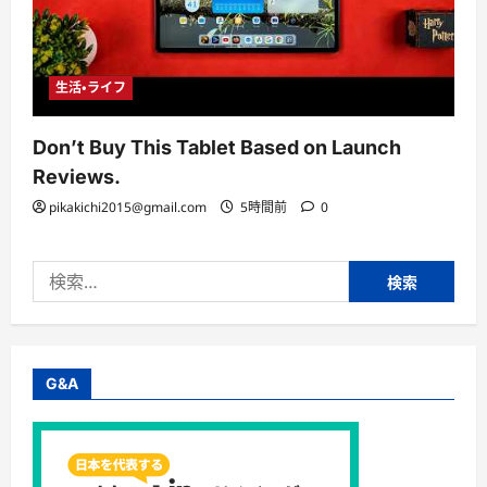
生活・ライフ
Don’t Buy This Tablet Based on Launch
Reviews.
pikakichi2015@gmail.com
5時間前
0
検
索:
G&A