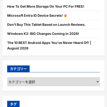
How To Get More Storage On Your PC For FREE!
Microsoft Entra ID Device Secrets!
Don’t Buy This Tablet Based on Launch Reviews.
Windows K2: BIG Changes Coming in 2026!
The 10 BEST Android Apps You’ve Never Heard Of! |
August 2026
カテゴリー
カ
テ
ゴ
リ
ー
タグ