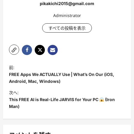
pikakichi2015@gmail.com
Administrator
すべての投稿を表示
投
前:
稿
FREE Apps We ACTUALLY Use | What’s On Our (iOS,
ナ
Android, Mac, Windows)
ビ
次へ:
This FREE AI is Real-Life JARVIS for Your PC
(Iron
ゲ
Man)
ー
シ
ョ