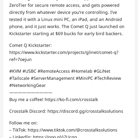
ZeroTier for secure remote access, and gets powered
directly from whatever device you’re controlling. I’ve
tested it with a Linux mini PC, an iPad, and an Android
phone, and it just works. The Comet Q just launched on
Kickstarter starting at $69 bucks for early bird backers.
Comet Q Kickstarter:
https://www.kickstarter.com/projects/glinet/comet-q?
ref=7oejun
#KVM #USBC #RemoteAccess #Homelab #GLiNet
#Tailscale #ServerManagement #MiniPC #TechReview
#NetworkingGear
——————————
Buy me a coffee! https://ko-fi.com/crosstalk
Crosstalk Discord: https://discord.gg/crosstalksolutions
Follow me on:
– TikTok: https://www.tiktok.com/@crosstalksolutions
– LinkedIn: https://goo.gl/j2Ucgg