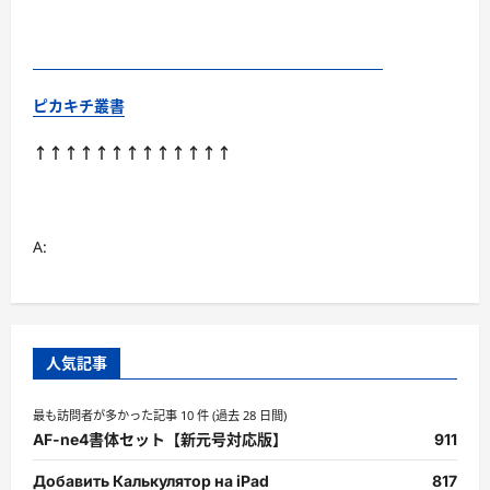
ピカキチ叢書
↑↑↑↑↑↑↑↑↑↑↑↑↑
A:
人気記事
最も訪問者が多かった記事 10 件 (過去 28 日間)
AF-ne4書体セット【新元号対応版】
911
Добавить Калькулятор на iPad
817