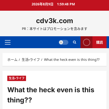
コ
2026年8月9日
1:59:49 PM
ン
テ
cdv3k.com
ン
ツ
PR：本サイトはプロモーションを含みます
へ
ス
キ
購読
メ
ッ
イ
プ
ン
ホーム
生活・ライフ
What the heck even is this thing??
メ
ニ
ュ
ー
生活・ライフ
What the heck even is this
thing??