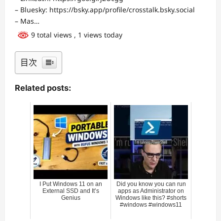
– Bluesky: https://bsky.app/profile/crosstalk.bsky.social
– Mas…
9 total views
, 1 views today
目次
Related posts:
I Put Windows 11 on an
Did you know you can run
External SSD and It’s
apps as Administrator on
Genius
Windows like this? #shorts
#windows #windows11