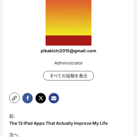
pikakichi2015@gmail.com
Administrator
すべての投稿を表示
投
前:
稿
The 13 iPad Apps That Actually Improve My Life
ナ
次へ: