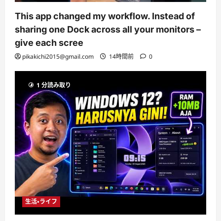
This app changed my workflow. Instead of
sharing one Dock across all your monitors –
give each scree
pikakichi2015@gmail.com
14時間前
0
1 分読み取り
生活・ライフ