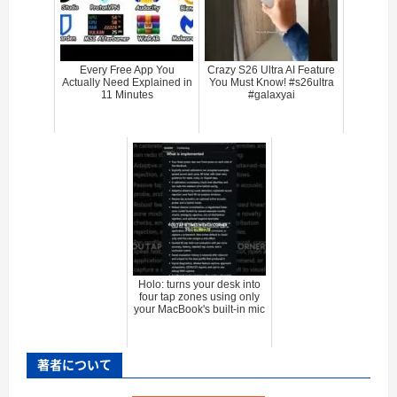
Every Free App You
Crazy S26 Ultra AI Feature
Actually Need Explained in
You Must Know! #s26ultra
11 Minutes
#galaxyai
Holo: turns your desk into
four tap zones using only
your MacBook's built-in mic
著者について