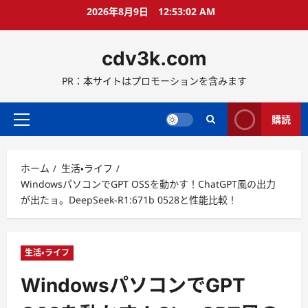
コ
2026年8月9日
12:53:04 AM
ン
テ
cdv3k.com
ン
ツ
PR：本サイトはプロモーションを含みます
へ
ス
キ
購読
メ
ッ
イ
プ
ン
ホーム
生活・ライフ
メ
WindowsパソコンでGPT OSSを動かす！ChatGPT風の出力
ニ
が出たョ。DeepSeek-R1:671b 0528と性能比較！
ュ
ー
生活・ライフ
WindowsパソコンでGPT