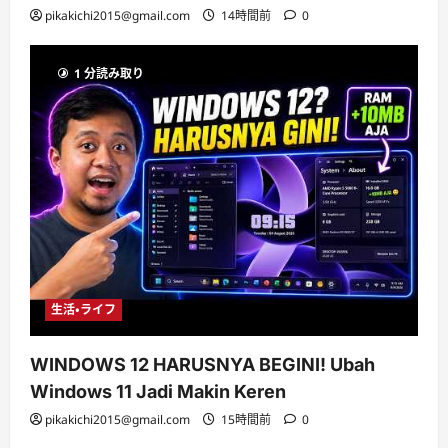
pikakichi2015@gmail.com
14時間前
0
1 分読み取り
生活・ライフ
WINDOWS 12 HARUSNYA BEGINI! Ubah
Windows 11 Jadi Makin Keren
pikakichi2015@gmail.com
15時間前
0