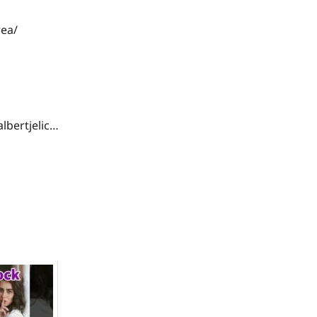
ea/
lbertjelic…