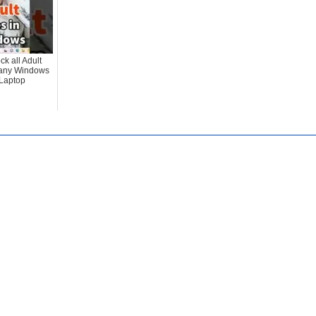
k all Adult
 any Windows
Laptop