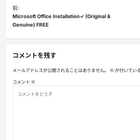
投
前:
Microsoft Office Installation✓ (Original &
稿
Genuine) FREE
ナ
ビ
ゲ
コメントを残す
ー
メールアドレスが公開されることはありません。
※
が付いてい
シ
コメント
※
ョ
ン