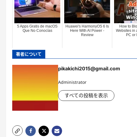
5 Apps Gratis de macOS
Huawei's HarmonyOS 6 Is
How to Bloc
Que No Conocías
Here With AI Power -
Websites in
Review
PC or 
著者について
pikakichi2015@gmail.com
Administrator
すべての投稿を表示