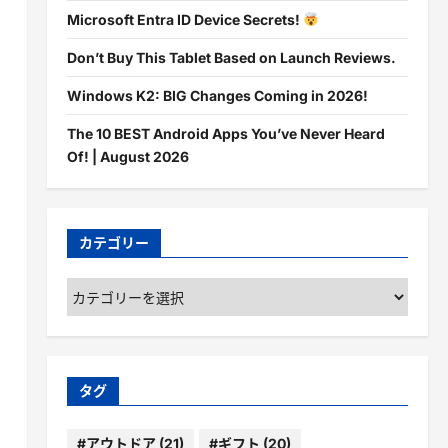
Microsoft Entra ID Device Secrets!
Don’t Buy This Tablet Based on Launch Reviews.
Windows K2: BIG Changes Coming in 2026!
The 10 BEST Android Apps You’ve Never Heard
Of! | August 2026
カテゴリー
カ
テ
ゴ
リ
ー
タグ
#アウトドア
(21)
#ギフト
(20)