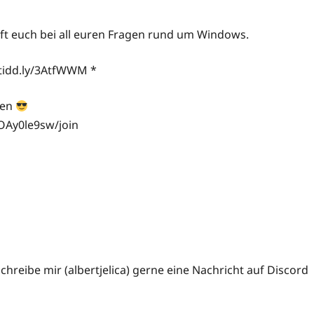
ilft euch bei all euren Fragen rund um Windows.
/tidd.ly/3AtfWWM *
ten
OAy0le9sw/join
eibe mir (albertjelica) gerne eine Nachricht auf Discord