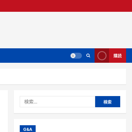
購読
検
索:
G&A