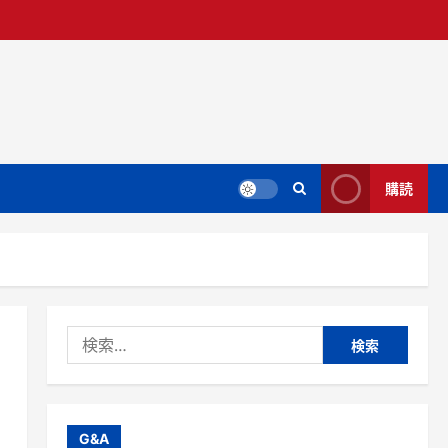
購読
検
索:
G&A