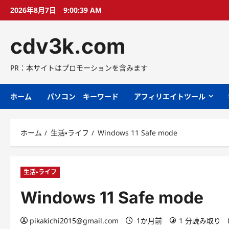
コ
2026年8月7日
9:00:40 AM
ン
テ
cdv3k.com
ン
ツ
へ
PR：本サイトはプロモーションを含みます
ス
キ
ホーム
パソコン キーワード
アフィリエイトツール
ッ
プ
ホーム
生活・ライフ
Windows 11 Safe mode
生活・ライフ
Windows 11 Safe mode
pikakichi2015@gmail.com
1か月前
1 分読み取り