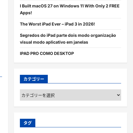
I Built macOS 27 on Windows 11 With Only 2 FREE
Apps!
The Worst iPad Ever – iPad 3 in 2026!
Segredos do iPad parte dois modo organização
visual modo aplicativo em janelas
IPAD PRO COMO DESKTOP
カテゴリー
カ
テ
ゴ
リ
ー
タグ