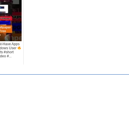
st-Have Apps
ndows User
ts #short
deo #...