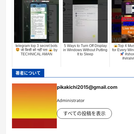
telegram top 3 secret bots
5 Ways to Turn Off Display
Top 4 Mu
जो किसी को नहीं पता
by
in Windows Without Putting
for Every Wi
TECHNICAL AMAN
It to Sleep
#shor
#viralvi
著者について
pikakichi2015@gmail.com
Administrator
すべての投稿を表示