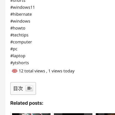
#shorts
#windows11
#hibernate
#windows
#howto
#techtips
#computer
#pc
#laptop
#ytshorts
12 total views
, 1 views today
目次
Related posts: