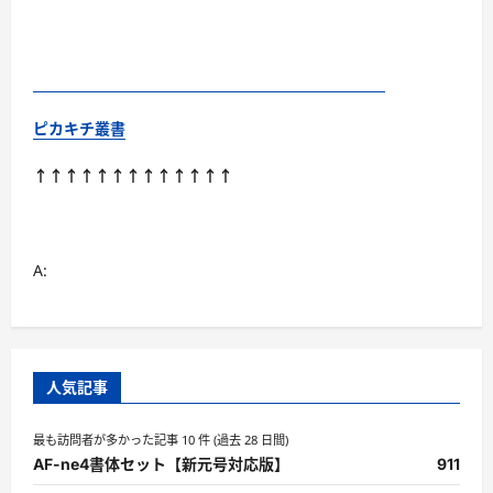
ピカキチ叢書
↑↑↑↑↑↑↑↑↑↑↑↑↑
A:
人気記事
最も訪問者が多かった記事 10 件 (過去 28 日間)
AF-ne4書体セット【新元号対応版】
911