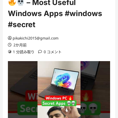
– Most Useful
Windows Apps #windows
#secret
pikakichi2015@gmail.com
2か月前
1 分読み取り
0 コメント