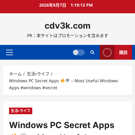
コ
2026年8月7日
1:19:14 PM
ン
テ
cdv3k.com
ン
ツ
PR：本サイトはプロモーションを含みます
へ
ス
キ
購読
メ
ッ
イ
プ
ン
ホーム
生活・ライフ
メ
Windows PC Secret Apps
– Most Useful Windows
ニ
Apps #windows #secret
ュ
ー
生活・ライフ
Windows PC Secret Apps