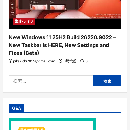
生活・ライフ
New Windows 11 25H2 Build 26220.9022 –
New Taskbar is HERE, New Settings and
Fixes (Beta)
pikakichi2015@gmail.com
2時間前
0
検
索:
G&A