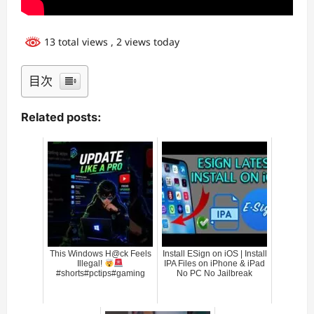
13 total views
, 2 views today
目次
Related posts:
This Windows H@ck Feels
Install ESign on iOS | Install
Illegal!
IPA Files on iPhone & iPad
#shorts#pctips#gaming
No PC No Jailbreak