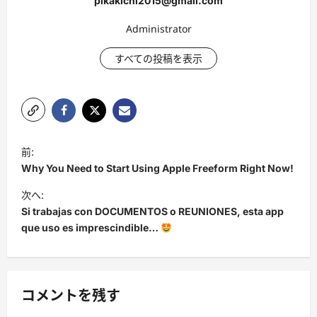
pikakichi2015@gmail.com
Administrator
すべての投稿を表示
投
前:
稿
Why You Need to Start Using Apple Freeform Right Now!
ナ
次へ:
ビ
Si trabajas con DOCUMENTOS o REUNIONES, esta app
que uso es imprescindible…
ゲ
ー
シ
コメントを残す
ョ