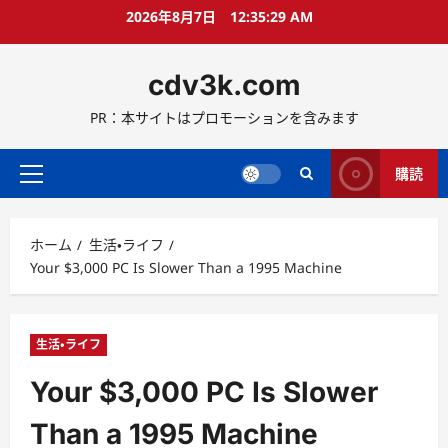
コ
2026年8月7日
12:35:30 AM
ン
テ
cdv3k.com
ン
ツ
PR：本サイトはプロモーションを含みます
へ
ス
キ
購読
メ
ッ
イ
プ
ン
ホーム
生活・ライフ
メ
Your $3,000 PC Is Slower Than a 1995 Machine
ニ
ュ
ー
生活・ライフ
Your $3,000 PC Is Slower
Than a 1995 Machine