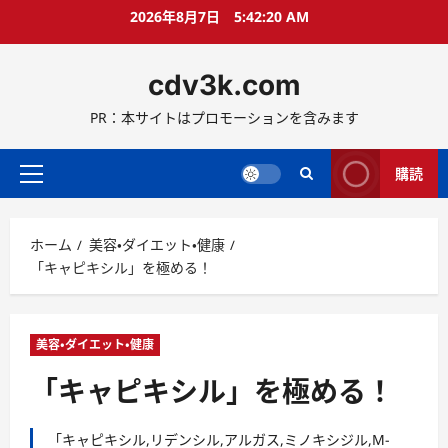
コ
2026年8月7日
5:42:21 AM
ン
テ
cdv3k.com
ン
ツ
PR：本サイトはプロモーションを含みます
へ
ス
キ
購読
メ
ッ
イ
プ
ン
ホーム
美容・ダイエット・健康
メ
「キャピキシル」を極める！
ニ
ュ
ー
美容・ダイエット・健康
「キャピキシル」を極める！
「キャピキシル,リデンシル,アルガス,ミノキシジル,M-