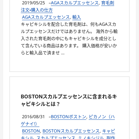
2019/05/25
–
AGAスカルプエッセンス
,
育毛剤
注文・購入の仕方
AGAスカルプエッセンス
,
輸入
キャピキシルを配合した育毛剤は、何もAGAスカ
ルプエッセンスだけではありません。 海外から輸
入された育毛剤の中にもキャピキシルを成分とし
て含んでいる商品はあります。 購入価格が安いか
らと輸入品で済ませ …
BOSTONスカルプエッセンスに含まれるキ
ャピキシルとは？
2016/08/31
–
BOSTONボストン
,
ピカノン（ハ
ゲナイ!）
BOSTON
,
BOSTONスカルプエッセンス
,
キャピ
キシル
,
スカルプエッセンス
,
ミノキシジル
,
副作