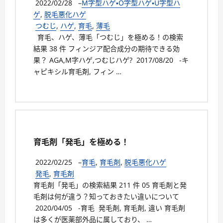
2022/02/28
–
M字型ハゲ・O字型ハゲ・U字型ハ
ゲ
,
脱毛悪化ハゲ
つむじ
,
ハゲ
,
育毛
,
薄毛
育毛、ハゲ、薄毛「つむじ」を極める！の検索
結果 38 件 フィンジア配合成分の期待できる効
果？ AGA,M字ハゲ,つむじハゲ? 2017/08/20 -キ
ャピキシル育毛剤, フィン …
育毛剤「発毛」を極める！
2022/02/25
–
育毛
,
育毛剤
,
脱毛悪化ハゲ
発毛
,
育毛剤
育毛剤「発毛」の検索結果 211 件 05 育毛剤と発
毛剤は何が違う？知っておきたい違いについて
2020/04/05 -育毛 発毛剤, 育毛剤, 違い 育毛剤
は多くが医薬部外品に属しており、 …