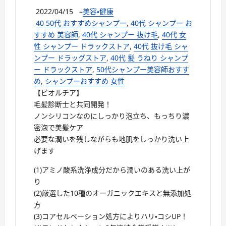
2022/04/15
–
美容・健康
40 50代 おすすめシャンプー
,
40代 シャンプー お
すすめ 美容師
,
40代 シャンプー 抜け毛
,
40代 女
性 シャンプー ドラックストア
,
40代 抜け毛 シャ
ンプー ドラッグストア
,
40代 髪 うねり シャンプ
ー ドラックストア
,
50代シャンプー美容師おすす
め
,
シャンプーおすすめ 女性
【ビオルチア】
毛髪診断士と共同開発！
ノンシリコンなのにしっかり泡立ち、もっちり濃
密泡で美髪ケア
必要な潤いを残しながらも地肌をしっかり洗い上
げます
(1)アミノ酸系洗浄成分だから潤いのある洗い上が
り
(2)厳選した10種のオーガニックエキスと無添加処
方
(3)コアセルベーション処方によりハリ・コシUP！