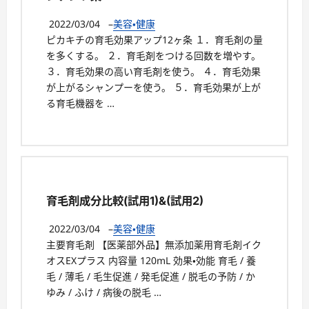
2022/03/04
–
美容・健康
ピカキチの育毛効果アップ12ヶ条 １．育毛剤の量
を多くする。 ２．育毛剤をつける回数を増やす。
３．育毛効果の高い育毛剤を使う。 ４．育毛効果
が上がるシャンプーを使う。 ５．育毛効果が上が
る育毛機器を …
育毛剤成分比較(試用1)&(試用2)
2022/03/04
–
美容・健康
主要育毛剤 【医薬部外品】無添加薬用育毛剤イク
オスEXプラス 内容量 120mL 効果・効能 育毛 / 養
毛 / 薄毛 / 毛生促進 / 発毛促進 / 脱毛の予防 / か
ゆみ / ふけ / 病後の脱毛 …