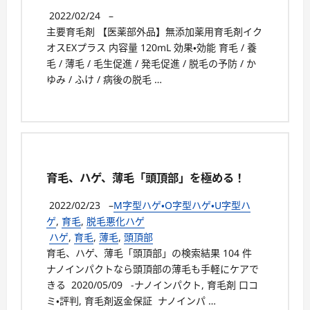
2022/02/24
–
主要育毛剤 【医薬部外品】無添加薬用育毛剤イク
オスEXプラス 内容量 120mL 効果・効能 育毛 / 養
毛 / 薄毛 / 毛生促進 / 発毛促進 / 脱毛の予防 / か
ゆみ / ふけ / 病後の脱毛 …
育毛、ハゲ、薄毛「頭頂部」を極める！
2022/02/23
–
M字型ハゲ・O字型ハゲ・U字型ハ
ゲ
,
育毛
,
脱毛悪化ハゲ
ハゲ
,
育毛
,
薄毛
,
頭頂部
育毛、ハゲ、薄毛「頭頂部」の検索結果 104 件
ナノインパクトなら頭頂部の薄毛も手軽にケアで
きる 2020/05/09 -ナノインパクト, 育毛剤 口コ
ミ・評判, 育毛剤返金保証 ナノインパ …