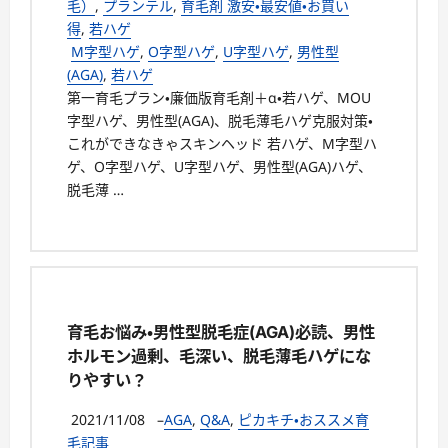
毛）
,
プランテル
,
育毛剤 激安・最安値・お買い
得
,
若ハゲ
M字型ハゲ
,
O字型ハゲ
,
U字型ハゲ
,
男性型
(AGA)
,
若ハゲ
第一育毛プラン・廉価版育毛剤＋α・若ハゲ、MOU
字型ハゲ、男性型(AGA)、脱毛薄毛ハゲ克服対策・
これができなきゃスキンヘッド 若ハゲ、M字型ハ
ゲ、O字型ハゲ、U字型ハゲ、男性型(AGA)ハゲ、
脱毛薄 …
育毛お悩み・男性型脱毛症(AGA)必読、男性
ホルモン過剰、毛深い、脱毛薄毛ハゲにな
りやすい？
2021/11/08
–
AGA
,
Q&A
,
ピカキチ・おススメ育
毛記事