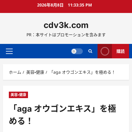
コ
2026年8月8日
11:33:36 PM
ン
テ
cdv3k.com
ン
ツ
PR：本サイトはプロモーションを含みます
へ
ス
キ
購読
メ
ッ
イ
プ
ン
ホーム
美容・健康
「aga オウゴンエキス」を極める！
メ
ニ
ュ
ー
美容・健康
「aga オウゴンエキス」を極
める！