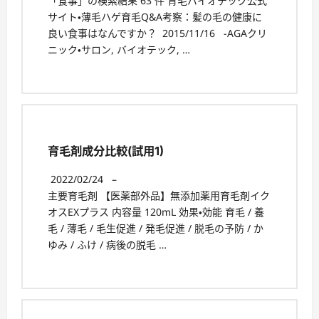
「食事」の検索結果 63 件 育毛バイオテック公式
サイト・薄毛ハゲ育毛Q&A考察：髪の毛の健康に
良い食事はなんですか？ 2015/11/16 -AGAクリ
ニック・サロン, バイオテック, …
育毛剤成分比較(試用1)
2022/02/24
–
主要育毛剤 【医薬部外品】無添加薬用育毛剤イク
オスEXプラス 内容量 120mL 効果・効能 育毛 / 養
毛 / 薄毛 / 毛生促進 / 発毛促進 / 脱毛の予防 / か
ゆみ / ふけ / 病後の脱毛 …