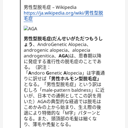
男性型脱毛症 – Wikipedia
https://ja.wikipedia.org/wiki/男性型脱
毛症
男性型脱毛症(だんせいがただつもうし
ょう
、AndroGenetic Alopecia、
androgenic alopecia、alopecia
androgenitica、
AGA
)は、思春期以降
に発症する進行性の脱毛症のことであ
る。（訳注：
「
A
ndoro
G
enetic
A
lopecia」は字義通
りに訳せば
「男性ホルモン型脱毛症」
となる。「男性型脱毛症」という訳は
むしろ「male-pattern baldness」に近
いが、日本での通例としてこの訳を用
いた）AGAの典型的な経過では脱毛は
こめかみの上から始まり、生え際の後
退により特徴的な「M字」パターンと
なる。また、頭頂部の毛髪は細くな
り、薄毛や禿髪となる。