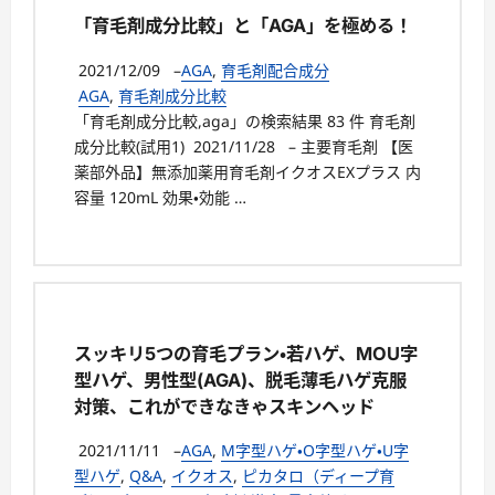
「育毛剤成分比較」と「AGA」を極める！
2021/12/09
–
AGA
,
育毛剤配合成分
AGA
,
育毛剤成分比較
「育毛剤成分比較,aga」の検索結果 83 件 育毛剤
成分比較(試用1) 2021/11/28 – 主要育毛剤 【医
薬部外品】無添加薬用育毛剤イクオスEXプラス 内
容量 120mL 効果・効能 …
スッキリ5つの育毛プラン・若ハゲ、MOU字
型ハゲ、男性型(AGA)、脱毛薄毛ハゲ克服
対策、これができなきゃスキンヘッド
2021/11/11
–
AGA
,
M字型ハゲ・O字型ハゲ・U字
型ハゲ
,
Q&A
,
イクオス
,
ピカタロ（ディープ育