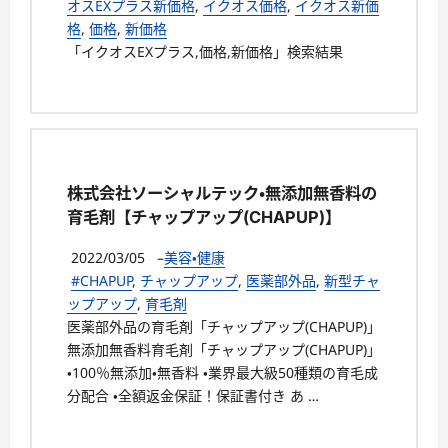
オスEXプラス新価格
,
イクオス価格
,
イクオス新価
格
,
価格
,
新価格
「イクオスEXプラス,価格,新価格」検索結果
株式会社ソーシャルテック・無添加無香料の
育毛剤【チャップアップ(CHAPUP)】
2022/03/05
–
美容・健康
#CHAPUP
,
チャップアップ
,
医薬部外品
,
新型チャ
ップアップ
,
育毛剤
医薬部外品の育毛剤「チャップアップ(CHAPUP)」
無添加無香料育毛剤「チャップアップ(CHAPUP)」
・100％無添加・無香料 ・業界最大級50種類の育毛成
分配合 ・全額返金保証！保証書付き あ …