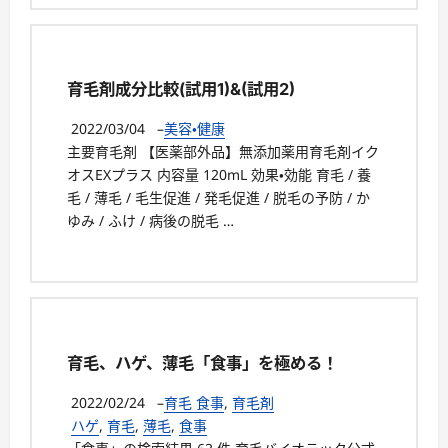
育毛剤成分比較(試用1)&(試用2)
2022/03/04
–
美容・健康
主要育毛剤 【医薬部外品】無添加薬用育毛剤イク
オスEXプラス 内容量 120mL 効果・効能 育毛 / 養
毛 / 薄毛 / 毛生促進 / 発毛促進 / 脱毛の予防 / か
ゆみ / ふけ / 病後の脱毛 …
育毛、ハゲ、薄毛「食事」を極める！
2022/02/24
–
育毛 食事
,
育毛剤
ハゲ
,
育毛
,
薄毛
,
食事