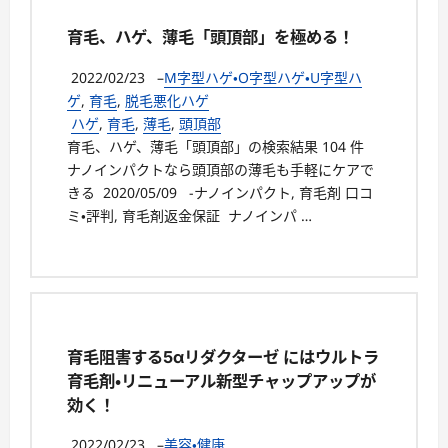
育毛、ハゲ、薄毛「頭頂部」を極める！
2022/02/23
–
M字型ハゲ・O字型ハゲ・U字型ハ
ゲ
,
育毛
,
脱毛悪化ハゲ
ハゲ
,
育毛
,
薄毛
,
頭頂部
育毛、ハゲ、薄毛「頭頂部」の検索結果 104 件
ナノインパクトなら頭頂部の薄毛も手軽にケアで
きる 2020/05/09 -ナノインパクト, 育毛剤 口コ
ミ・評判, 育毛剤返金保証 ナノインパ …
育毛阻害する5αリダクターゼ にはウルトラ
育毛剤・リニューアル新型チャップアップが
効く！
2022/02/23
–
美容・健康