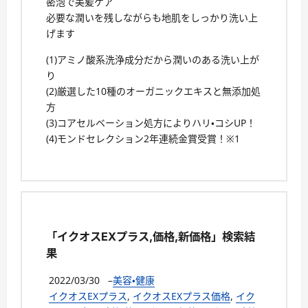
密泡で美髪ケア
必要な潤いを残しながらも地肌をしっかり洗い上
げます
(1)アミノ酸系洗浄成分だから潤いのある洗い上が
り
(2)厳選した10種のオーガニックエキスと無添加処
方
(3)コアセルベーション処方によりハリ・コシUP！
(4)モンドセレクション2年連続金賞受賞！※1
「イクオスEXプラス,価格,新価格」検索結
果
2022/03/30
–
美容・健康
イクオスEXプラス
,
イクオスEXプラス価格
,
イク