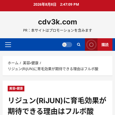
コ
2026年8月8日
2:47:10 PM
ン
テ
cdv3k.com
ン
ツ
PR：本サイトはプロモーションを含みます
へ
ス
キ
購読
メ
ッ
イ
プ
ン
ホーム
美容・健康
メ
リジュン(RiJUN)に育毛効果が期待できる理由はフルボ酸
ニ
ュ
ー
美容・健康
リジュン(RiJUN)に育毛効果が
期待できる理由はフルボ酸