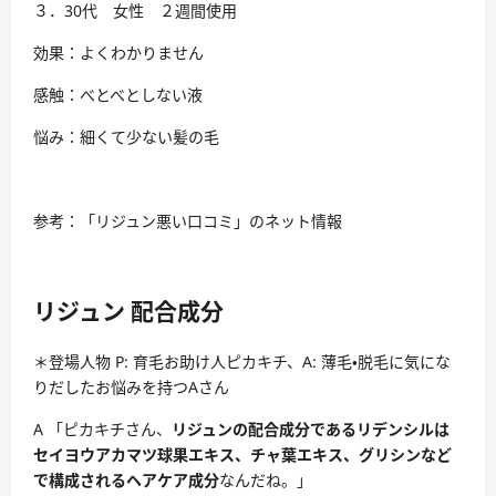
３．30代 女性 ２週間使用
効果：よくわかりません
感触：べとべとしない液
悩み：細くて少ない髪の毛
参考：「リジュン悪い口コミ」のネット情報
リジュン 配合成分
＊登場人物 P: 育毛お助け人ピカキチ、A: 薄毛・脱毛に気にな
りだしたお悩みを持つAさん
A 「ピカキチさん、
リジュンの配合成分であるリデンシルは
セイヨウアカマツ球果エキス、チャ葉エキス、グリシンなど
で構成されるヘアケア成分
なんだね。」