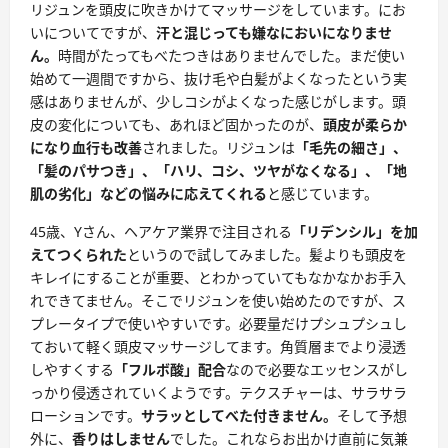
リジュンを頭皮に吹きかけてマッサージをしています。にお
いについてですが、
汗と混じっても嫌なにおいになりませ
ん。
時間がたってもべたつきはありませんでした。まだ使い
始めて一週間ですから、抜け毛や白髪がよくなったという実
感はありませんが、少しコシがよくなった感じがします。頭
皮の変化についても、あれほど固かったのが、
頭皮が柔らか
になり血行も改善
されました。リジュンは
「毛先の細さ」、
「髪のパサつき」、「ハリ、コシ、ツヤがなくなる」、「地
肌の劣化」などの悩みに応えてくれる
と感じています。
45歳、Yさん、ヘアケア業界で注目される
「リデンシル」を加
えてつくられた
というので試してみました。髪よりも頭皮を
キレイにすることが重要、とわかっていてもなかなかお手入
れできてません。そこでリジュンを使い始めたのですが、ス
プレータイプで使いやすいです。必要量だけプシュプシュし
ておいて軽く頭皮マッサージしてます。角質層までより浸透
しやすくする
「フルボ酸」配合
なので必要なエッセンスがし
っかり侵透されていくようです。テクスチャーは、サラサラ
ローションです。
サラッとしてべた付きません。
そして予想
外に、
香りはしません
でした。これならお出かけ直前に気兼