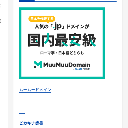
染
歌
ムームードメイン
ピカキチ叢書