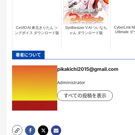
CyberLink Me
CeVIO AI 東北きりたん ソ
Synthesizer V AI ついなち
Ultimate
ングボイス ダウンロード版
ゃん ダウンロード版
著者について
pikakichi2015@gmail.com
Administrator
すべての投稿を表示