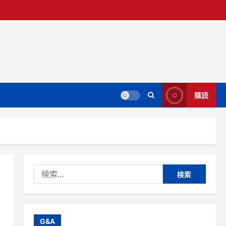
購読
検
索:
G&A