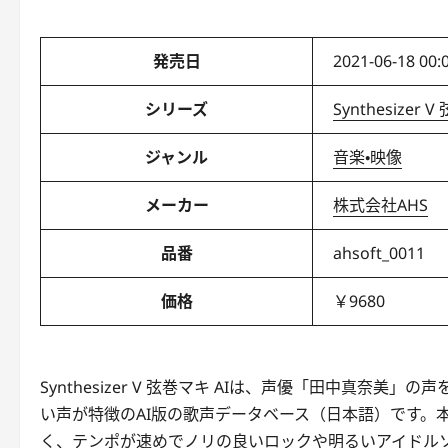
発売日
2021-06-18 00:
シリーズ
Synthesizer 
ジャンル
音楽・映像
メーカー
株式会社AHS
品番
ahsoft_0011
価格
￥9680
Synthesizer V 弦巻マキ AIは、声優「田中真
い声が特徴のAI版の歌声データベース（日本語）です。
く、テンポが速めでノリの良いロックや明るいアイドルソングな