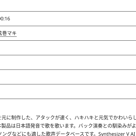
00:16
V 弦巻マキ
奈美」の声を元に制作した、アタックが速く、ハキハキと元気でかわいら
本製品は日本語発音で歌を歌います。バック演奏との馴染みが
どにも適した歌声データベースです。Synthesizer V AI