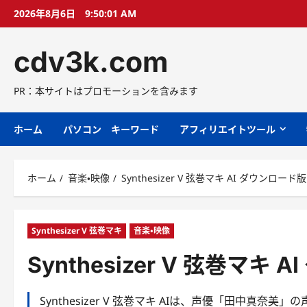
コ
2026年8月6日
9:50:02 AM
ン
テ
cdv3k.com
ン
ツ
へ
PR：本サイトはプロモーションを含みます
ス
キ
ホーム
パソコン キーワード
アフィリエイトツール
ッ
プ
ホーム
音楽・映像
Synthesizer V 弦巻マキ AI ダウンロード版
Synthesizer V 弦巻マキ
音楽・映像
Synthesizer V 弦巻マキ
Synthesizer V 弦巻マキ AIは、声優「田中