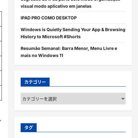
visual modo aplicativo em janelas
IPAD PRO COMO DESKTOP
Windows is Quietly Sending Your App & Browsing
History to Microsoft #Shorts
Resumão Semanal: Barra Menor, Menu Livre e
mais no Windows 11
カテゴリー
カ
テ
ゴ
リ
し
ー
よ
タグ