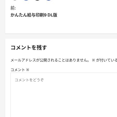
投
前:
かんたん給与印刷9 DL版
稿
ナ
ビ
ゲ
コメントを残す
ー
メールアドレスが公開されることはありません。
※
が付いてい
シ
コメント
※
ョ
ン