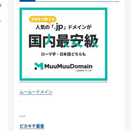
の
一
ムームードメイン
ピカキチ叢書