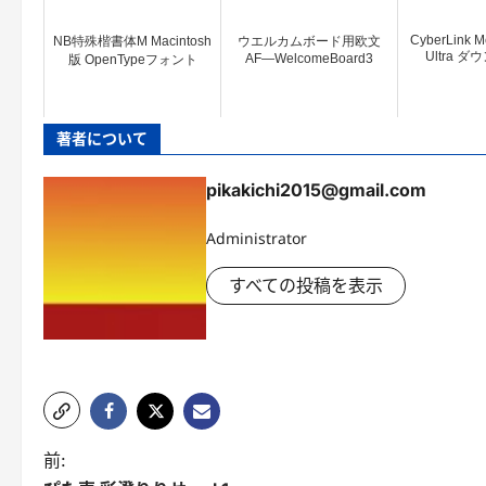
CyberLink Me
NB特殊楷書体M Macintosh
ウエルカムボード用欧文
Ultra 
AF―WelcomeBoard3
版 OpenTypeフォント
著者について
pikakichi2015@gmail.com
Administrator
すべての投稿を表示
投
前: