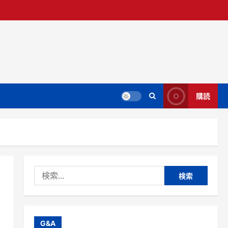
購読
検
索:
G&A