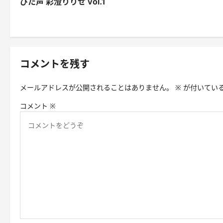
ぴた声 彩澄りりせ vol.1
稿
ナ
ビ
ゲ
コメントを残す
ー
メールアドレスが公開されることはありません。
※
が付いてい
シ
コメント
※
ョ
ン