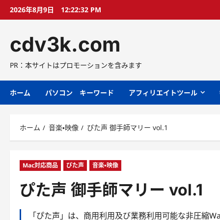
コ
2026年8月9日
12:22:33 PM
ン
テ
cdv3k.com
ン
ツ
へ
PR：本サイトはプロモーションを含みます
ス
キ
ホーム
パソコン キーワード
アフィリエイトツール
ッ
プ
ホーム
音楽・映像
ぴた声 御手師マリー vol.1
Mac対応商品
ぴた声
音楽・映像
ぴた声 御手師マリー vol.1
「ぴた声」は、商用利用及び業務利用可能な非圧縮Wa