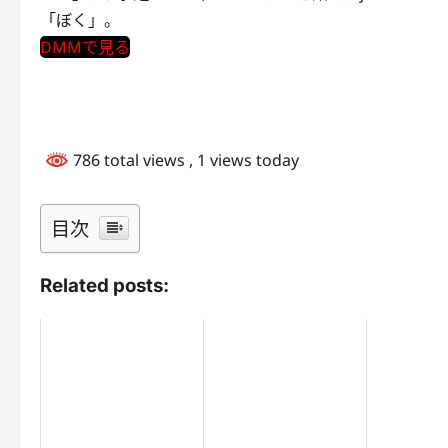
「ぼく」。
DMMで見る
786 total views
, 1 views today
目次
Related posts: