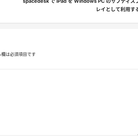
spacedesk で iPad を Windows PC のサブディス
レイとして利用す
る欄は必須項目です