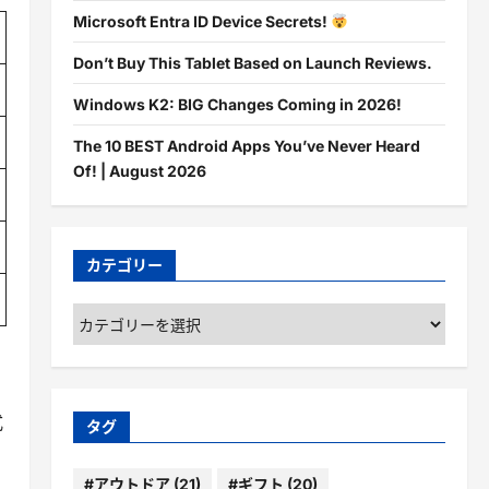
Microsoft Entra ID Device Secrets!
Don’t Buy This Tablet Based on Launch Reviews.
Windows K2: BIG Changes Coming in 2026!
The 10 BEST Android Apps You’ve Never Heard
Of! | August 2026
カテゴリー
カ
テ
ゴ
リ
ー
式
タグ
#アウトドア
(21)
#ギフト
(20)