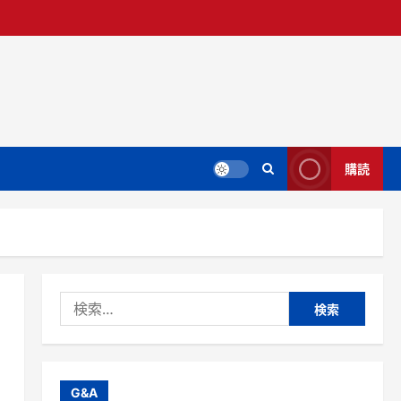
購読
検
索:
G&A