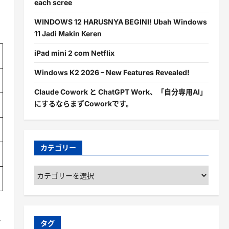
each scree
WINDOWS 12 HARUSNYA BEGINI! Ubah Windows
11 Jadi Makin Keren
iPad mini 2 com Netflix
Windows K2 2026 – New Features Revealed!
Claude Cowork と ChatGPT Work、「自分専用AI」
にするならまずCoworkです。
カテゴリー
カ
テ
ゴ
リ
ー
タ
タグ