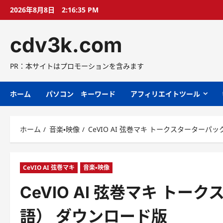
コ
2026年8月8日
2:16:36 PM
ン
テ
cdv3k.com
ン
ツ
へ
PR：本サイトはプロモーションを含みます
ス
キ
ホーム
パソコン キーワード
アフィリエイトツール
ッ
プ
ホーム
音楽・映像
CeVIO AI 弦巻マキ トークスターター
CeVIO AI 弦巻マキ
音楽・映像
CeVIO AI 弦巻マキ ト
語） ダウンロード版