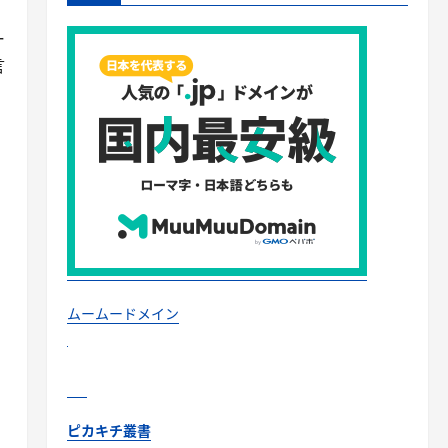
ー
言
ムームードメイン
ピカキチ叢書