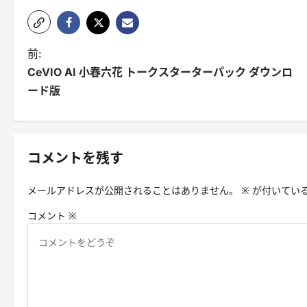
投
前:
CeVIO AI 小春六花 トークスターターパック ダウンロ
稿
ード版
ナ
ビ
ゲ
コメントを残す
ー
メールアドレスが公開されることはありません。
※
が付いてい
シ
コメント
※
ョ
ン