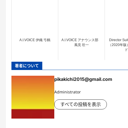
A.I.VOICE 伊織 弓鶴
A.I.VOICE アナウンス部
Director Su
風見 壮一
（2020年版
ド
著者について
pikakichi2015@gmail.com
Administrator
すべての投稿を表示