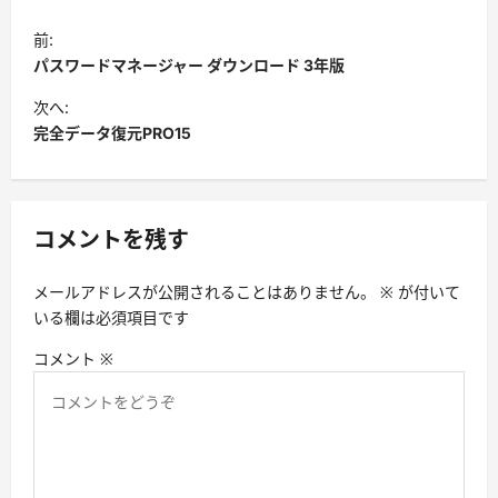
投
前:
稿
パスワードマネージャー ダウンロード 3年版
ナ
次へ:
ビ
完全データ復元PRO15
ゲ
ー
シ
コメントを残す
ョ
メールアドレスが公開されることはありません。
※
が付いて
ン
いる欄は必須項目です
コメント
※