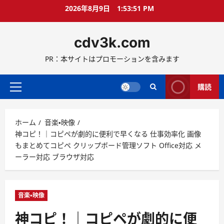
コ
2026年8月9日
1:53:52 PM
ン
テ
cdv3k.com
ン
ツ
PR：本サイトはプロモーションを含みます
へ
ス
キ
購読
メ
ッ
イ
プ
ン
ホーム
音楽・映像
メ
神コピ！｜コピペが劇的に便利で早くなる 仕事効率化 画像
ニ
もまとめてコピペ クリップボード管理ソフト Office対応 メ
ュ
ーラー対応 ブラウザ対応
ー
音楽・映像
神コピ！｜コピペが劇的に便