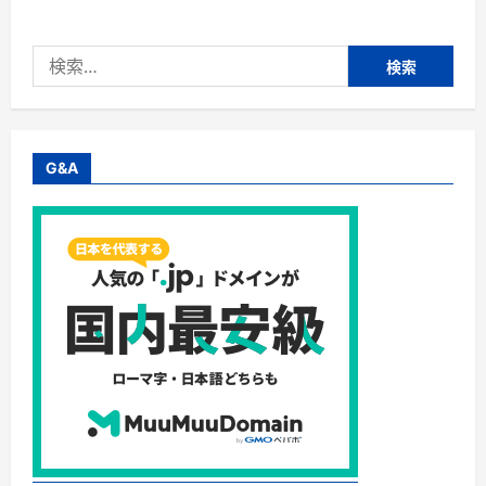
検
索:
G&A