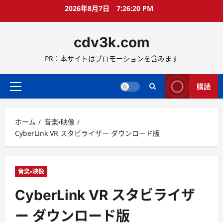
コ
2026年8月7日
7:26:21 PM
ン
テ
cdv3k.com
ン
ツ
PR：本サイトはプロモーションを含みます
へ
ス
キ
購読
メ
ッ
イ
プ
ン
ホーム
音楽・映像
メ
CyberLink VR スタビライザー ダウンロード版
ニ
ュ
ー
音楽・映像
CyberLink VR スタビライザ
ー ダウンロード版