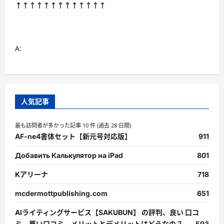
↑↑↑↑↑↑↑↑↑↑↑↑↑
A:
人気記事
最も訪問者が多かった記事 10 件 (過去 28 日間)
AF-ne4書体セット【新元号対応版】
911
Добавить Калькулятор на iPad
801
Kアリーナ
718
mcdermottpublishing.com
651
AIライティングサービス【SAKUBUN】 の評判、良い 口コ
ミ、悪い口コミ、メリットとデメリットはどうなの？
593