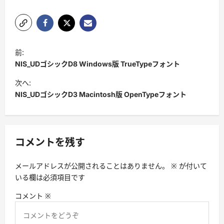
投
前:
稿
NIS_UDゴシックD8 Windows版 TrueTypeフォント
ナ
次へ:
ビ
NIS_UDゴシックD3 Macintosh版 OpenTypeフォント
ゲ
ー
シ
コメントを残す
ョ
メールアドレスが公開されることはありません。
※
が付いて
ン
いる欄は必須項目です
コメント
※