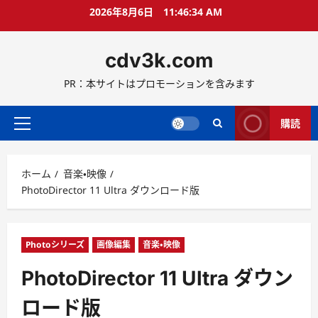
コ
2026年8月6日
11:46:35 AM
ン
テ
cdv3k.com
ン
ツ
PR：本サイトはプロモーションを含みます
へ
ス
キ
購読
メ
ッ
イ
プ
ン
ホーム
音楽・映像
メ
PhotoDirector 11 Ultra ダウンロード版
ニ
ュ
ー
Photoシリーズ
画像編集
音楽・映像
PhotoDirector 11 Ultra ダウン
ロード版