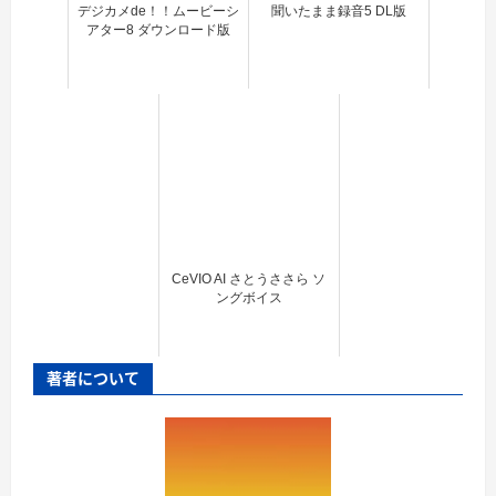
デジカメde！！ムービーシ
聞いたまま録音5 DL版
アター8 ダウンロード版
CeVIO AI さとうささら ソ
ングボイス
著者について