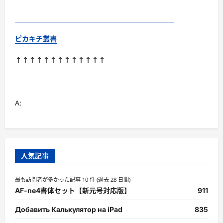
ピカキチ叢書
↑↑↑↑↑↑↑↑↑↑↑↑↑
A:
人気記事
最も訪問者が多かった記事 10 件 (過去 28 日間)
AF-ne4書体セット【新元号対応版】
911
Добавить Калькулятор на iPad
835