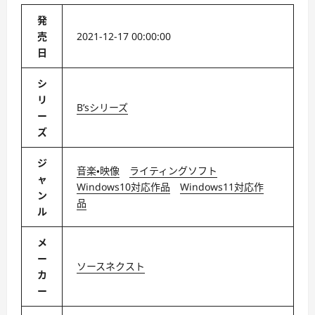
発
売
2021-12-17 00:00:00
日
シ
リ
B’sシリーズ
ー
ズ
ジ
音楽・映像
ライティングソフト
ャ
Windows10対応作品
Windows11対応作
ン
品
ル
メ
ー
ソースネクスト
カ
ー