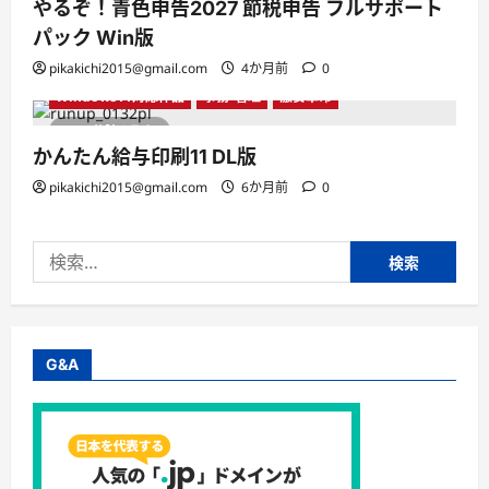
やるぞ！青色申告2027 節税申告 フルサポート
パック Win版
pikakichi2015@gmail.com
4か月前
0
Windows11対応作品
事務・管理
激安革命
1 分読み取り
かんたん給与印刷11 DL版
pikakichi2015@gmail.com
6か月前
0
検
索:
G&A