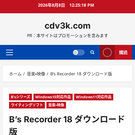
コ
2026年8月8日
12:25:19 PM
ン
テ
cdv3k.com
ン
ツ
PR：本サイトはプロモーションを含みます
へ
ス
キ
購読
メ
ッ
イ
プ
ン
ホーム
音楽・映像
B’s Recorder 18 ダウンロード版
メ
ニ
ュ
ー
B’sシリーズ
Windows10対応作品
Windows11対応作品
ライティングソフト
音楽・映像
B’s Recorder 18 ダウンロード
版