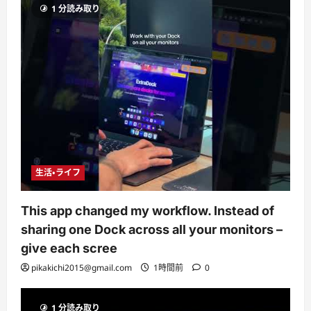
1 分読み取り
生活・ライフ
This app changed my workflow. Instead of
sharing one Dock across all your monitors –
give each scree
pikakichi2015@gmail.com
1時間前
0
1 分読み取り