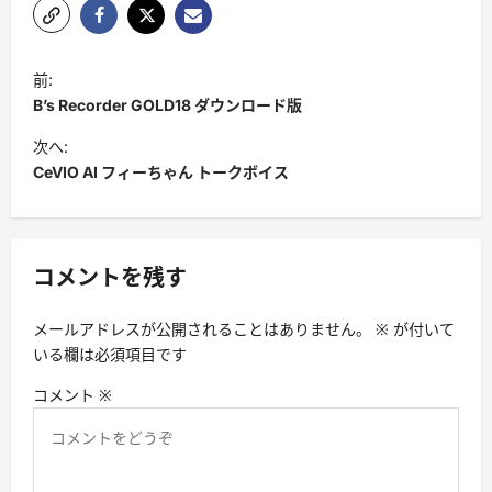
投
前:
稿
B’s Recorder GOLD18 ダウンロード版
ナ
次へ:
ビ
CeVIO AI フィーちゃん トークボイス
ゲ
ー
シ
コメントを残す
ョ
メールアドレスが公開されることはありません。
※
が付いて
ン
いる欄は必須項目です
コメント
※