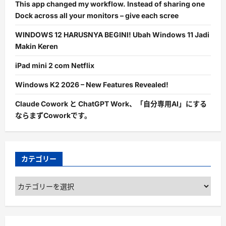
This app changed my workflow. Instead of sharing one
Dock across all your monitors – give each scree
WINDOWS 12 HARUSNYA BEGINI! Ubah Windows 11 Jadi
Makin Keren
iPad mini 2 com Netflix
Windows K2 2026 – New Features Revealed!
Claude Cowork と ChatGPT Work、「自分専用AI」にする
ならまずCoworkです。
カテゴリー
カ
テ
ゴ
リ