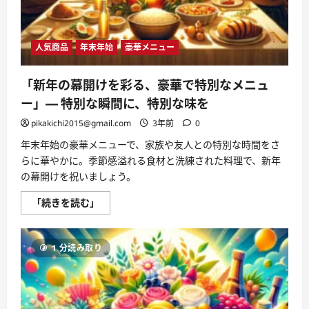
て
さ
ら
に
読
人気商品
年末年始
豪華メニュー
む
「新年の幕開けを彩る、豪華で特別なメニュ
ー」— 特別な瞬間に、特別な味を
pikakichi2015@gmail.com
3年前
0
年末年始の豪華メニューで、家族や友人との特別な時間をさ
らに華やかに。季節感溢れる食材と洗練された料理で、新年
の幕開けを祝いましょう。
「新
「続きを読む」
年
の
幕
開
1 分読み取り
け
を
彩
る、
豪
華
で