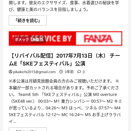
開します。彼女のエクササイズ、食事、水着選びの秘訣を学
び、健康と美のバランスを目指しましょう。
「美
「続きを読む」
と
健
康
の
ボメック
1 分読み取り
融
合、
大
川
【リバイバル配信】2017年7月13日（木） チー
成
美
ムE「SKEフェスティバル」公演
の
輝
pikakichi2015@gmail.com
3年前
0
き」-
才
※本公演は月額見放題会員の方のみご視聴いただけます。 ※
能
溢
本編が一部カットされる場合があります。予めご了承くださ
れ
る
い。 TeamE 5th 「SKEフェスティバル」公演 M0 overture
グ
（SKE48 ver.） 00:03～ M1 重力シンパシー 00:57～ M2 キミ
ラ
ビ
が思っているより… 04:26～ M3 ほっぺ、ツネル 07:57～ M4
ア
ア
SKEフェスティバル 12:12～ MC 16:24～ M5 お手上げララバ
イ
イ...
ド
ル
の