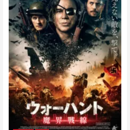
と
情
熱
を
あ
な
た
の
手
に
–
ス
タ
イ
ル
と
機
能
を
兼
ね
備
え
た
グ
ッ
ズ
で、
バ
ス
ケ
ッ