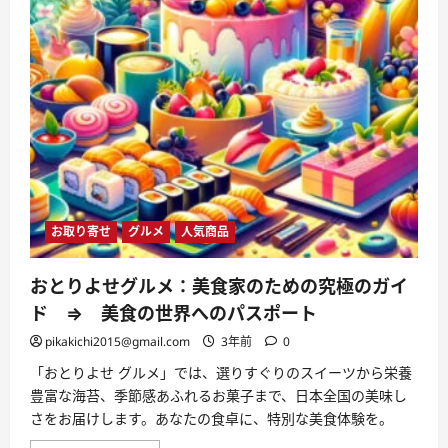
特
別
な
メ
ニ
ュ
ー」
—
特
別
な
瞬
間
に、
特
別
お取り寄せ
グルメ
人気商品
な
味
を
に
おとりよせグルメ：美食家のための究極のガイ
つ
い
ド ⇒ 美食の世界へのパスポート
て
さ
pikakichi2015@gmail.com
3年前
0
ら
に
「おとりよせ グルメ」では、選りすぐりのスイーツから栄養
読
む
豊富な海苔、季節感あふれるお菓子まで、日本全国の美味し
さをお届けします。あなたの食卓に、特別な美食体験を。