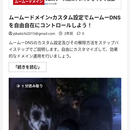
ムームードメイン
つ
い
て
さ
ムームードメイン・カスタム設定でムームーDNS
ら
に
を自由自在にコントロールしよう！
読
む
pikakichi2015@gmail.com
3年前
0
ムームーDNSのカスタム設定及びその解除方法をステップバ
イステップでご説明します。自由にカスタマイズして、効果
的なドメイン運用を行いましょう。
ム
「続きを読む」
ー
ム
ー
ド
1 分読み取り
メ
イ
ン・
カ
ス
タ
ム
設
定
で
ム