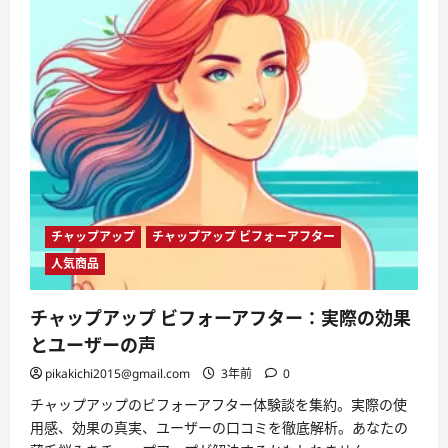
た
な
自
信
を。
ヒ
ッ
ク
ス
ミ
ノ
キ
シ
ジ
ル
5
で
チャップアップ
チャップアップ ビフォーアフター
髪
を
人気商品
取
り
戻
そ
チャップアップ ビフォーアフター：実際の効果
う！
に
とユーザーの声
つ
い
pikakichi2015@gmail.com
3年前
0
て
さ
チャップアップのビフォーアフター体験談を集約。実際の使
ら
に
用感、効果の真実、ユーザーの口コミを徹底解析。あなたの
読