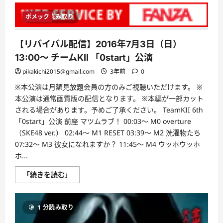
れ
る
ボメック
1 分読み取り
笑
顔
と
才
【リバイバル配信】2016年7月3日（日）
能」
－
13:00〜 チームKII 「0start」公演
た
ん
pikakichi2015@gmail.com
3年前
0
ぽ
ぽ
※本公演は月額見放題会員の方のみご視聴いただけます。 ※
川
村
本公演は通常画質版の配信となります。 ※本編が一部カット
エ
ミ
される場合があります。予めご了承ください。 TeamKII 6th
コ
「0start」公演 前座 マツムラブ！ 00:03～ M0 overture
の
魅
（SKE48 ver.） 02:44～ M1 RESET 03:39～ M2 洗濯物たち
力
的
07:32～ M3 彼女になれますか？ 11:45～ M4 ウッホウッホ
な
ホ...
プ
ロ
フ
【リ
「続きを読む」
ィ
バ
ー
イ
ル
バ
に
ル
つ
1 分読み取り
配
い
信】
て
2016