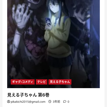
ー
ム
ー
DNS
を
自
由
自
在
に
コ
ン
ト
ロ
ー
ル
し
よ
う！
に
つ
い
て
さ
ら
ギャグ・コメディ
テレビ
見える子ちゃん
に
読
む
見える子ちゃん 第6巻
pikakichi2015@gmail.com
3年前
0