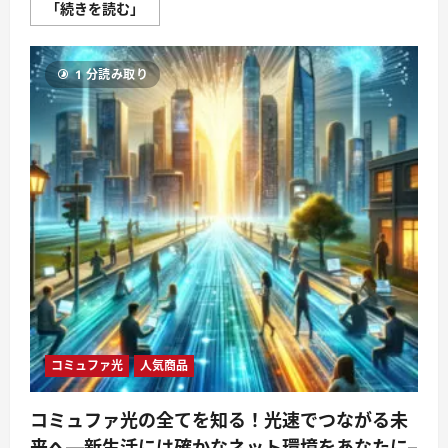
お
「続きを読む」
と
り
よ
せ
1 分読み取り
グ
ル
メ：
美
食
家
の
た
め
の
究
極
の
ガ
イ
ド
⇒
美
食
の
世
コミュファ光
人気商品
界
へ
の
パ
コミュファ光の全てを知る！光速でつながる未
ス
ポ
来へ—新生活には確かなネット環境をあなたに–