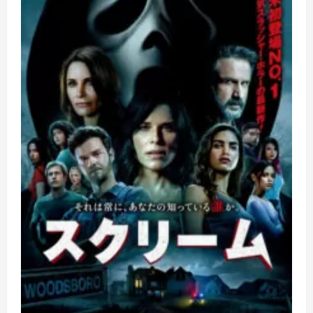
さ
年
ら
7
に
月
読
3
む
日
（日）
13:00〜
チ
ー
ム
KII
「0start」
公
演
に
つ
い
て
さ
ら
に
読
む