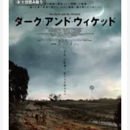
1 分読み取り
メ
イ
ン
期
限
切
れ
と
は？
あ
な
た
の
ウ
ェ
ブ
サ
イ
ト
を
安
全
か
つ
ス
ム
ー
ズ
に
運
営
す