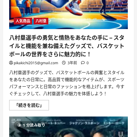
—
新
生
活
に
人気商品
八村塁
は
確
か
な
八村塁選手の勇気と情熱をあなたの手に – スタ
ネ
ッ
イルと機能を兼ね備えたグッズで、バスケット
ト
環
ボールの世界をさらに魅力的に！
境
を
pikakichi2015@gmail.com
3年前
0
あ
な
八村塁選手のグッズで、バスケットボールの興奮とスタイル
た
に–
をあなたの日常に。高品質で機能的なアイテムが、スポーツ
に
つ
パフォーマンスと日常のファッションを格上げします。今す
い
ぐチェックして、八村塁選手の魅力を体感しよう！
て
さ
ら
八
「続きを読む」
に
村
読
塁
む
選
手
1 分読み取り
の
勇
気