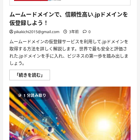
て
さ
ら
ムームードメインで、信頼性高い.jpドメインを
に
読
仮登録しよう！
む
pikakichi2015@gmail.com
3年前
0
ムームードメインの仮登録サービスを利用して.jpドメインを
取得する方法を詳しく解説します。世界で最も安全と評価さ
れた.jpドメインを手に入れ、ビジネスの第一歩を踏み出しま
しょう。
ム
「続きを読む」
ー
ム
ー
ド
1 分読み取り
メ
イ
ン
で、
信
頼
性
高
い.jp
ド