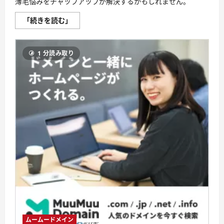
薄毛悩みをチャップアップが解決するかもしれません。
む
チ
「続きを読む」
ャ
ッ
プ
ア
1 分読み取り
ッ
プ
ビ
フ
ォ
ー
ア
フ
タ
ー：
実
際
の
効
果
と
ユ
ー
ザ
ー
の
声
に
つ
ムームードメイン
い