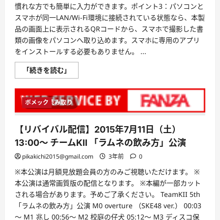
慣れな方でも簡単に入力ができます。ポイント3：パソコンと
スマホが同一LAN/Wi-Fi環境に接続されている状態なら、本製
品の画面上に表示されるQRコードから、スマホで撮影した書
類の画像をパソコンへ取り込めます。スマホに専用のアプリ
をインストールする必要もありません。 ...
さ
「続きを読む」
よ
な
ら
手
ボメック
1 分読み取り
書
き
10
に
【リバイバル配信】2015年7月11日（土）
つ
い
13:00〜 チームKII 「ラムネの飲み方」公演
て
さ
pikakichi2015@gmail.com
3年前
0
ら
に
※本公演は月額見放題会員の方のみご視聴いただけます。 ※
読
む
本公演は通常画質版の配信となります。 ※本編が一部カット
される場合があります。予めご了承ください。 TeamKII 5th
「ラムネの飲み方」公演 M0 overture （SKE48 ver.） 00:03
～ M1 兆し 00:56～ M2 校庭の仔犬 05:12～ M3 ディスコ保