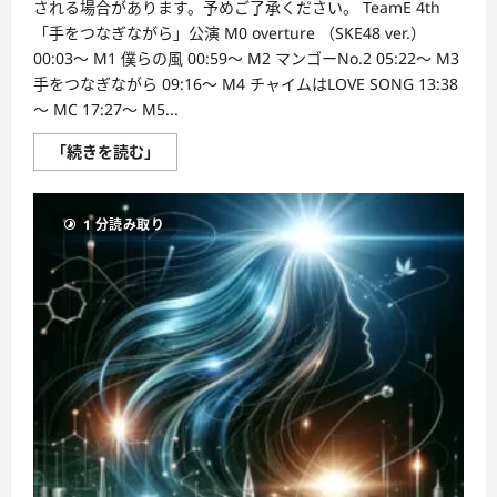
楽
される場合があります。予めご了承ください。 TeamE 4th
の
「手をつなぎながら」公演 M0 overture （SKE48 ver.）
楽
し
00:03～ M1 僕らの風 00:59～ M2 マンゴーNo.2 05:22～ M3
さ
を
手をつなぎながら 09:16～ M4 チャイムはLOVE SONG 13:38
味
～ MC 17:27～ M5...
わ
う！
EYS
【リ
「続きを読む」
音
バ
楽
イ
教
バ
室
ル
に
1 分読み取り
配
つ
信】
い
2015
て
年
さ
7
ら
月
に
15
読
日
む
（水）
チ
ー
ム
E
「手
を
つ
な
ぎ