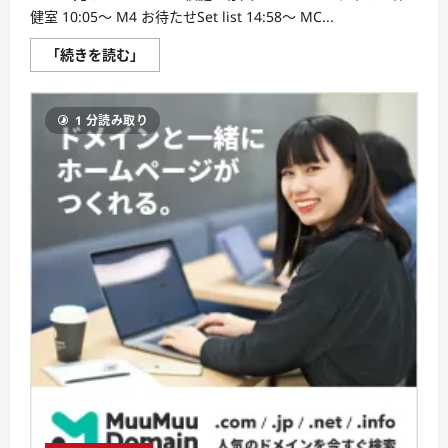
健室 10:05～ M4 お待たせSet list 14:58～ MC...
【リ
「続きを読む」
バ
イ
バ
ル
1 分読み取り
配
信】
2015
年
7
月
11
日
（土）
13:00〜
チ
ー
ム
KII
「ラ
ム
ネ
の
飲
み
方」
公
演
に