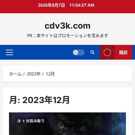
コ
2026年8月7日
11:54:30 AM
ン
テ
cdv3k.com
ン
ツ
PR：本サイトはプロモーションを含みます
へ
ス
キ
購読
メ
ッ
イ
プ
ン
ホーム
2023年
12月
メ
ニ
ュ
ー
月:
2023年12月
1 分読み取り