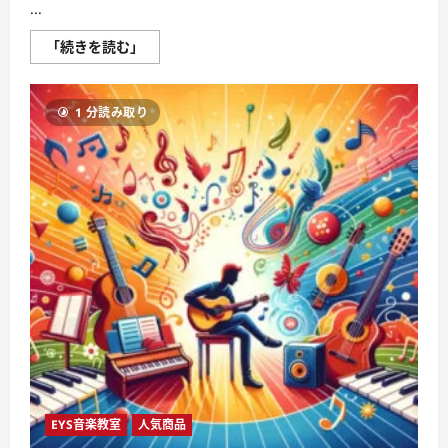
...
見
「続きを読む」
え
る
子
ち
1 分読み取り
ゃ
ん
第
6
巻
に
つ
い
て
さ
ら
に
読
む
EYS音楽教室
人気商品