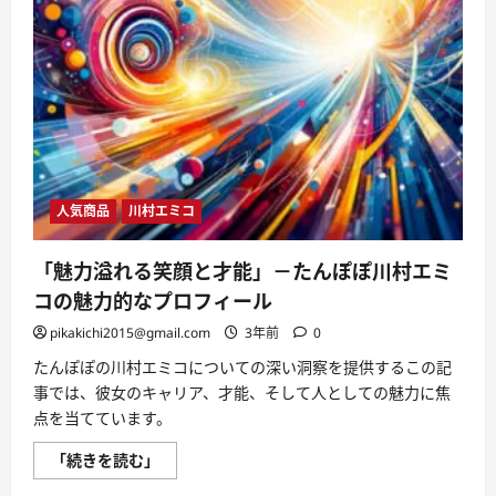
メ
イ
ン
を
仮
登
録
し
よ
う！
に
つ
い
て
人気商品
川村エミコ
さ
ら
に
読
「魅力溢れる笑顔と才能」－たんぽぽ川村エミ
む
コの魅力的なプロフィール
pikakichi2015@gmail.com
3年前
0
たんぽぽの川村エミコについての深い洞察を提供するこの記
事では、彼女のキャリア、才能、そして人としての魅力に焦
点を当てています。
「魅
「続きを読む」
力
溢