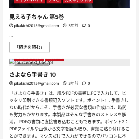
見える子ちゃん 第5巻
pikakichi2015@gmail.com
3年前
0
...
見
「続きを読む」
Windows10対応作品
Windows11対応作品
え
る
さよなら手書き
文書作成
子
ち
1 分読み取り
ゃ
ん
さよなら手書き 10
第
5
pikakichi2015@gmail.com
3年前
0
巻
に
「さよなら手書き」は、紙やPDFの書類にPCで入力して、ピ
つ
い
ッタリ印刷できる書類記入ソフトです。ポイント1：手書きし
て
ない時代だからこそ、手書きが必要な書類の作成には、時間
さ
ら
も労力もかかります。本製品はそんな手書きのストレスを解
に
読
消。 PDFの書類に直接書き込むこともできます。ポイント2：
む
PDFファイルや画像から文字を読み取り、書類に貼り付けるこ
とができます。マウスだけで入力ができるのでパソコンに不