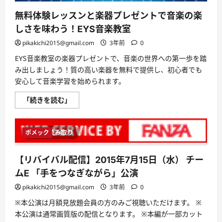
無料体験レッスンと楽器プレゼントで音楽の楽
しさを味わう！EYS音楽教室
pikakichi2015@gmail.com
3年前
0
EYS音楽教室の楽器プレゼントで、音楽の世界への第一歩を踏
み出しましょう！質の高い楽器を無料で提供し、初心者でも
安心して音楽学習を始められます。
無
「続きを読む」
料
体
験
レ
ボメック
1 分読み取り
ッ
ス
ン
と
【リバイバル配信】2015年7月15日（水） チー
楽
器
ムE 「手をつなぎながら」公演
プ
レ
pikakichi2015@gmail.com
3年前
0
ゼ
ン
※本公演は月額見放題会員の方のみご視聴いただけます。 ※
ト
で
本公演は通常画質版の配信となります。 ※本編が一部カット
音