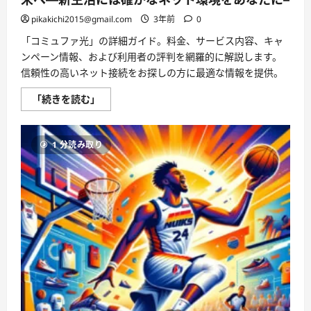
ー
ト
pikakichi2015@gmail.com
3年前
0
に
つ
「コミュファ光」の詳細ガイド。料金、サービス内容、キャ
い
て
ンペーン情報、および利用者の評判を網羅的に解説します。
さ
信頼性の高いネット接続をお探しの方に最適な情報を提供。
ら
に
読
コ
「続きを読む」
む
ミ
ュ
フ
ァ
1 分読み取り
光
の
全
て
を
知
る！
光
速
で
つ
な
が
る
未
来
へ