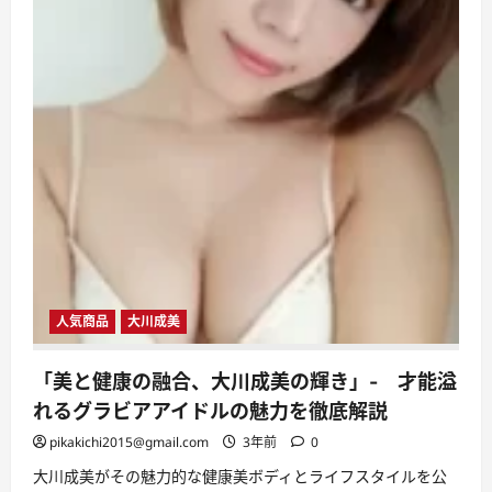
者
ま
で、
全
て
の
ト
レ
ー
ダ
ー
に
最
適
な
取
引
環
境
を
提
人気商品
大川成美
供!!
に
つ
「美と健康の融合、大川成美の輝き」- 才能溢
い
て
れるグラビアアイドルの魅力を徹底解説
さ
ら
pikakichi2015@gmail.com
3年前
0
に
読
む
大川成美がその魅力的な健康美ボディとライフスタイルを公