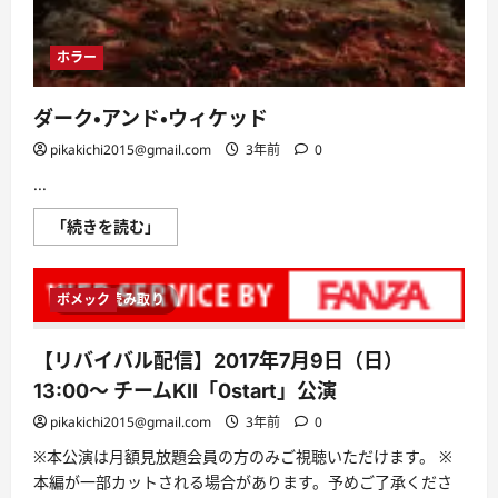
る
た
め
ホラー
の
手
引
き。
ダーク・アンド・ウィケッド
に
つ
pikakichi2015@gmail.com
3年前
0
い
て
さ
...
ら
に
ダ
「続きを読む」
読
ー
む
ク・
ア
ン
ボメック
1 分読み取り
ド・
ウ
ィ
ケ
【リバイバル配信】2017年7月9日（日）
ッ
ド
13:00〜 チームKII「0start」公演
に
つ
pikakichi2015@gmail.com
3年前
0
い
て
※本公演は月額見放題会員の方のみご視聴いただけます。 ※
さ
ら
本編が一部カットされる場合があります。予めご了承くださ
に