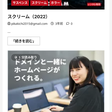
サスペンス
スクリーム
ホラー
スクリーム（2022）
pikakichi2015@gmail.com
3年前
0
...
ス
「続きを読む」
ク
リ
ー
ム
1 分読み取り
（2022）
に
つ
い
て
さ
ら
に
読
む