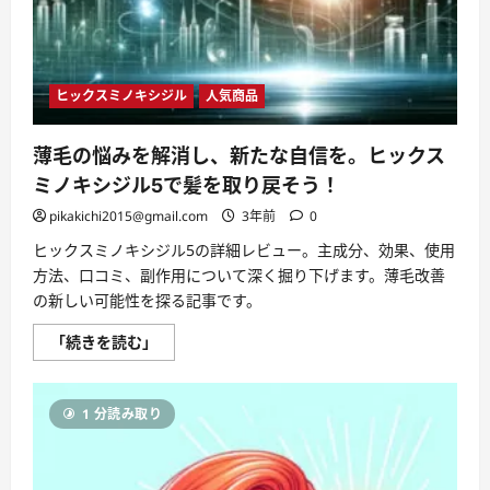
な
が
ら」
公
演
に
ヒックスミノキシジル
人気商品
つ
い
て
さ
薄毛の悩みを解消し、新たな自信を。ヒックス
ら
に
ミノキシジル5で髪を取り戻そう！
読
む
pikakichi2015@gmail.com
3年前
0
ヒックスミノキシジル5の詳細レビュー。主成分、効果、使用
方法、口コミ、副作用について深く掘り下げます。薄毛改善
の新しい可能性を探る記事です。
薄
「続きを読む」
毛
の
悩
み
1 分読み取り
を
解
消
し、
新