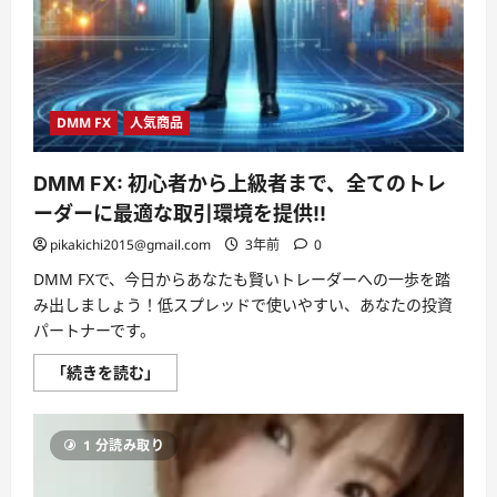
DMM FX
人気商品
DMM FX: 初心者から上級者まで、全てのトレ
ーダーに最適な取引環境を提供!!
pikakichi2015@gmail.com
3年前
0
DMM FXで、今日からあなたも賢いトレーダーへの一歩を踏
み出しましょう！低スプレッドで使いやすい、あなたの投資
パートナーです。
DMM
「続きを読む」
FX:
初
心
者
1 分読み取り
か
ら
上
級