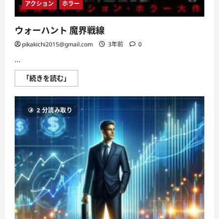
ト
アクション
ホラー
ボ
ー
ル
ウォーハント 魔界戦線
の
世
界
pikakichi2015@gmail.com
3年前
0
を
さ
...
ら
に
ウ
「続きを読む」
魅
ォ
力
ー
的
ハ
に！
ン
に
2 分読み取り
ト
つ
魔
い
界
て
戦
さ
線
ら
に
に
つ
読
い
む
て
さ
ら
に
読
む