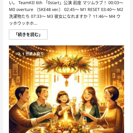
読
い。 TeamKII 6th 「0start」公演 前座 マツムラブ！ 00:03～
む
M0 overture （SKE48 ver.） 02:45～ M1 RESET 03:40～ M2
洗濯物たち 07:33～ M3 彼女になれますか？ 11:46～ M4 ウ
ッホウッホホ...
【リ
「続きを読む」
バ
イ
バ
ル
1 分読み取り
配
信】
2017
年
7
月
9
日
（日）
13:00〜
チ
ー
ム
KII「0start」
公
演
に
つ
い