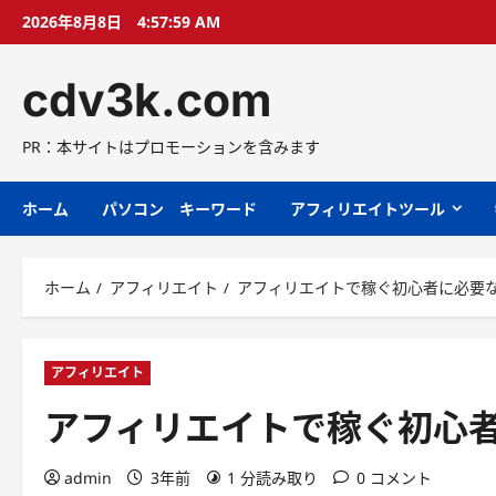
コ
2026年8月8日
4:58:00 AM
ン
テ
cdv3k.com
ン
ツ
へ
PR：本サイトはプロモーションを含みます
ス
キ
ホーム
パソコン キーワード
アフィリエイトツール
ッ
プ
ホーム
アフィリエイト
アフィリエイトで稼ぐ初心者に必要
アフィリエイト
アフィリエイトで稼ぐ初心
admin
3年前
1 分読み取り
0 コメント