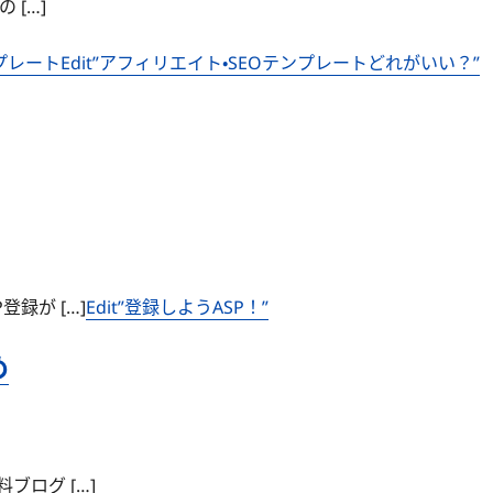
 […]
プレート
Edit”アフィリエイト・SEOテンプレートどれがいい？”
録が […]
Edit”登録しようASP！”
め
ログ […]