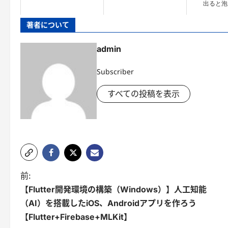
出ると泡
著者について
admin
Subscriber
すべての投稿を表示
投
前:
【Flutter開発環境の構築（Windows）】人工知能
稿
（AI）を搭載したiOS、Androidアプリを作ろう
ナ
【Flutter+Firebase+MLKit】