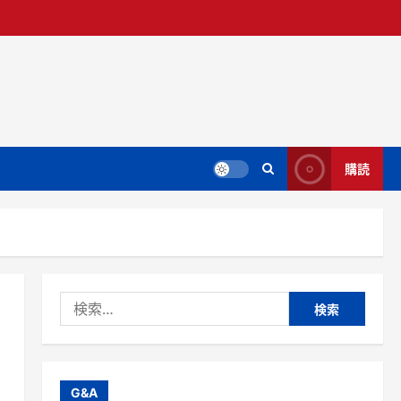
購読
検
索:
G&A