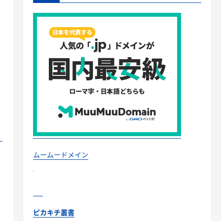
」
ムームードメイン
ピカキチ叢書