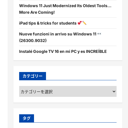
Windows 11 Just Modernized Its Oldest Tools…
More Are Coming!
iPad tips & tricks for students
Nuove funzioni in arrivo su Windows 11
(26300.9032)
Instalé Google TV 16 en mi PC y es INCREÍBLE
カテゴリー
カ
テ
ゴ
リ
ー
タグ