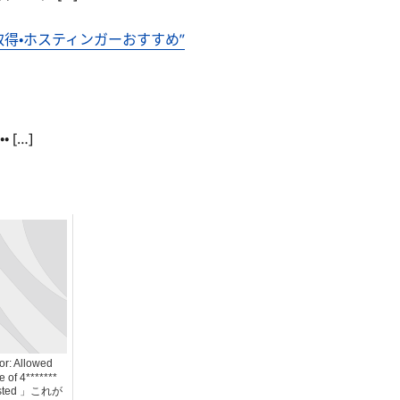
ン取得・ホスティンガーおすすめ”
[…]
or: Allowed
 of 4*******
usted 」これが