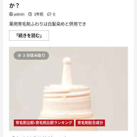
い
か？
て
さ
admin
3年前
0
ら
に
読
薬用育毛剤ふわりは白髪染めと併用でき
む
薬
「続きを読む」
用
育
毛
剤
3 分読み取り
ふ
わ
り
は
白
髪
染
め
と
併
用
で
き
る
の
か？
育毛剤比較・育毛剤比較ランキング
育毛剤配合成分
に
つ
い