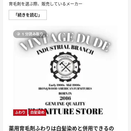
育毛剤を選ぶ際、販売しているメーカー
薬
「続きを読む」
用
育
毛
剤
1 分読み取り
ふ
わ
り
は
医
大
発
の
企
業
ナ
ノ
エ
ッ
グ
が
開
発
し
て
ふわり
白髪染め
い
る
に
薬用育毛剤ふわりは白髪染めと併用できるの
つ