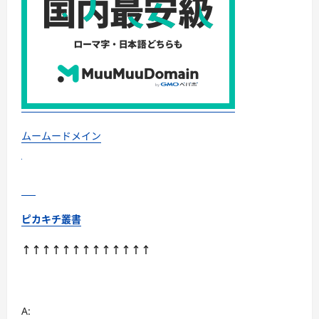
に
つ
い
て
さ
ら
に
読
む
ムームードメイン
ピカキチ叢書
↑↑↑↑↑↑↑↑↑↑↑↑↑
A: