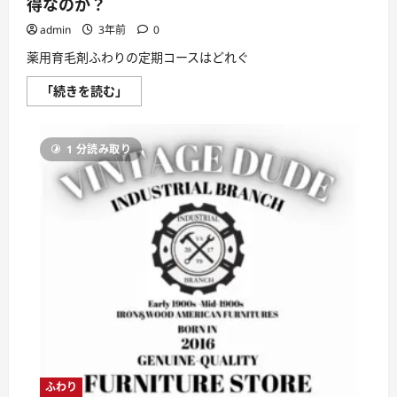
得なのか？
て
さ
admin
3年前
0
ら
に
読
薬用育毛剤ふわりの定期コースはどれぐ
む
薬
「続きを読む」
用
育
毛
剤
1 分読み取り
ふ
わ
り
の
定
期
コ
ー
ス
は
ど
れ
ぐ
ら
い
お
得
な
の
か？
ふわり