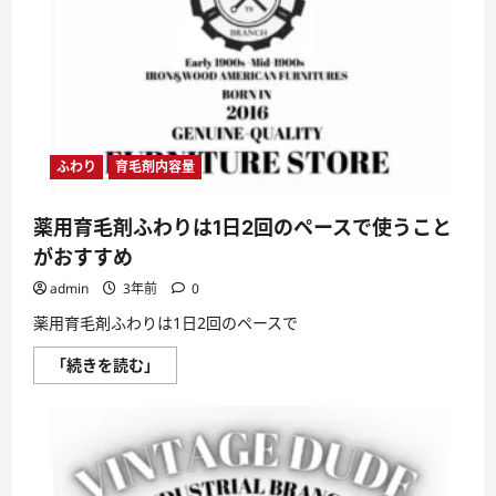
ふ
わ
り
は
使
え
る？
に
つ
い
て
ふわり
育毛剤内容量
さ
ら
に
薬用育毛剤ふわりは1日2回のペースで使うこと
読
む
がおすすめ
admin
3年前
0
薬用育毛剤ふわりは1日2回のペースで
薬
「続きを読む」
用
育
毛
剤
ふ
わ
り
は