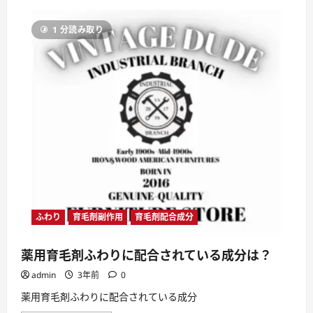
ウ
つ
ノ
い
ブ
て
1 分読み取り
ラ
さ
イ
ら
ダ
に
ル】
読
婚
む
約
指
輪・
結
婚
指
輪
株
式
会
社
ケ
イ・
ウ
ノ
ふわり
育毛剤副作用
育毛剤配合成分
に
つ
い
薬用育毛剤ふわりに配合されている成分は？
て
さ
admin
3年前
0
ら
に
読
薬用育毛剤ふわりに配合されている成分
む