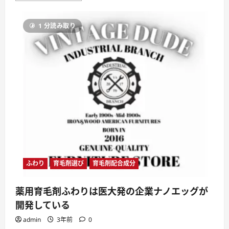
育
毛
剤
1 分読み取り
ふ
わ
り
の
使
用
期
限
は
ど
れ
く
ら
い？
に
つ
い
て
さ
ら
ふわり
育毛剤選び
育毛剤配合成分
に
読
む
薬用育毛剤ふわりは医大発の企業ナノエッグが
開発している
admin
3年前
0