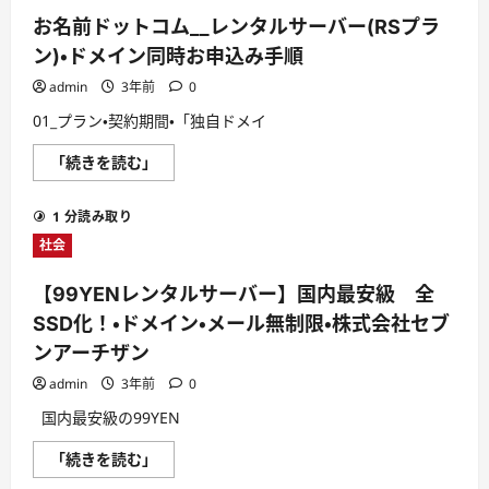
ー
ー
バ
キ
お名前ドットコム__レンタルサーバー(RSプラ
ー】
ョ
大
ー
ン)・ドメイン同時お申込み手順
容
サ
量、
ン
admin
3年前
0
高
マ
機
ル
01_プラン・契約期間・「独自ドメイ
能
ナ
レ
ナ
ン
株
お
「続きを読む」
タ
式
名
ル
会
前
サ
社
ド
ー
1 分読み取り
に
ッ
バ
つ
ト
ー・
社会
い
コ
株
て
ム
式
さ
__
会
【99YENレンタルサーバー】国内最安級 全
ら
レ
社
に
ン
セ
SSD化！・ドメイン・メール無制限・株式会社セブ
読
タ
ブ
む
ル
ンアーチザン
ン
サ
ア
ー
ー
admin
3年前
0
バ
チ
ー
ザ
国内最安級の99YEN
(RS
ン
プ
に
ラ
【99YEN
「続きを読む」
つ
ン)・
レ
い
ド
ン