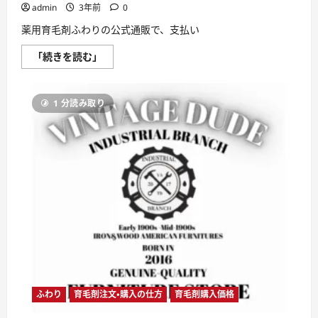
admin
3年前
0
薬用育毛剤ふわりの公式通販で、支払い
薬
「続きを読む」
用
育
毛
剤
1 分読み取り
ふ
わ
り
の
支
払
い
に
利
用
で
き
る
決
済
手
段
は？
に
つ
ふわり
育毛剤注文・購入の仕方
育毛剤購入価格
い
て