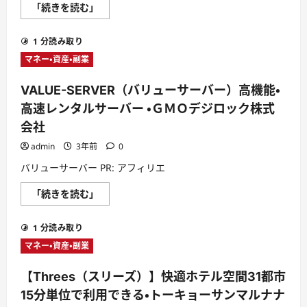
メ
【イ
「続きを読む」
ー
デ
ル・
ア
ド
美
メ
1 分読み取り
容
イ
皮
ン
マネー・資産・副業
膚
無
科
制
ク
限
VALUE-SERVER（バリューサーバー）高機能・
リ
(株
ニ
式
高速レンタルサーバー ・ＧＭＯデジロック株式
ッ
会
ク】
会社
社
脱
セ
毛・
ブ
admin
3年前
0
ニ
ン
キ
ア
バリューサーバー PR: アフィリエ
ビ
ー
治
チ
療・
VALUE-
「続きを読む」
ザ
ダ
SERVER（バ
ン)
イ
リ
に
エ
ュ
つ
ッ
1 分読み取り
ー
い
ト
サ
て
マネー・資産・副業
【5
ー
さ
回
バ
ら
で
ー）
に
全
【Threes（スリーズ）】快適ホテル空間31都市
高
読
身
機
む
15分単位で利用できる・トーキョーサンマルナナ
ツ
能・
ル