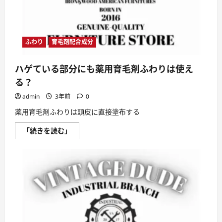
り
は
買
う
べ
き？
に
ふわり
育毛剤配合成分
つ
い
て
ハゲている部分にも薬用育毛剤ふわりは使え
さ
ら
る？
に
読
admin
3年前
0
む
薬用育毛剤ふわりは頭皮に直接塗布する
ハ
「続きを読む」
ゲ
て
い
る
部
分
に
も
薬
用
育
毛
剤