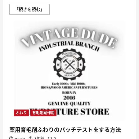
薬
「続きを読む」
用
育
毛
剤
ふ
わ
り
は
液
だ
れ
を
心
配
せ
ず
に
使
え
る
泡
タ
イ
プ
ふわり
育毛剤副作用
に
つ
い
薬用育毛剤ふわりのパッチテストをする方法
て
さ
admin
3年前
0