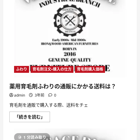
ふわり
育毛剤注文・購入の仕方
育毛剤購入価格
薬用育毛剤ふわりの通販にかかる送料は？
admin
3年前
0
育毛剤を通販で購入する際、送料をチェ
薬
「続きを読む」
用
育
毛
剤
1 分読み取り
ふ