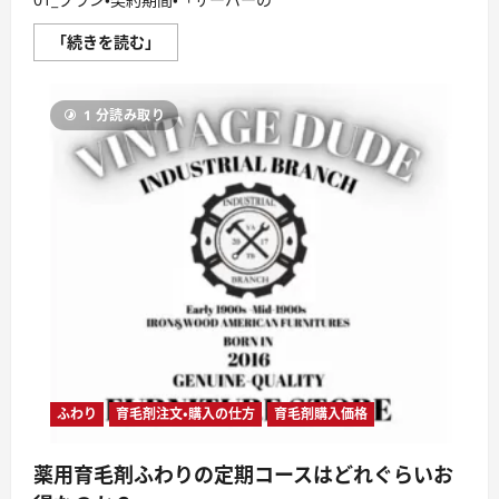
バ
ー
ー
チ
（RS
お
「続きを読む」
ザ
プ
名
ン
ラ
前
に
ン）
ド
つ
お
ッ
い
申
1 分読み取り
ト
て
込
コ
さ
み
ム
ら
手
_
に
順
レ
読
（再
ン
む
送）
タ
に
ル
つ
サ
い
ー
て
バ
さ
ー
ら
（RS
に
プ
読
ラ
む
ン）
お
申
込
み
ふわり
育毛剤注文・購入の仕方
育毛剤購入価格
手
順
に
薬用育毛剤ふわりの定期コースはどれぐらいお
つ
い