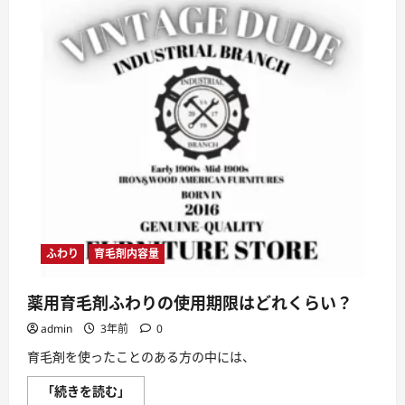
剤
ふ
わ
り
は
楽
天
市
場
で
購
入
で
き
る
の
か？
に
つ
い
て
ふわり
育毛剤内容量
さ
ら
に
薬用育毛剤ふわりの使用期限はどれくらい？
読
む
admin
3年前
0
育毛剤を使ったことのある方の中には、
薬
「続きを読む」
用