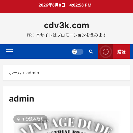
コ
2026年8月8日
4:02:59 PM
ン
テ
cdv3k.com
ン
ツ
PR：本サイトはプロモーションを含みます
へ
ス
キ
購読
メ
ッ
イ
プ
ン
ホーム
admin
メ
ニ
ュ
ー
admin
1 分読み取り