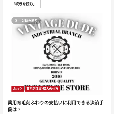
薬
「続きを読む」
用
育
毛
剤
1 分読み取り
ふ
わ
り
に
配
合
さ
れ
て
い
る
成
分
は？
に
つ
い
て
さ
ら
ふわり
育毛剤注文・購入の仕方
に
読
む
薬用育毛剤ふわりの支払いに利用できる決済手
段は？