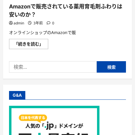
さ
Amazonで販売されている薬用育毛剤ふわりは
ら
に
安いのか？
読
む
admin
3年前
0
オンラインショップのAmazonで販
Amazon
「続きを読む」
で
販
売
さ
検
れ
て
索:
い
る
薬
用
育
毛
G&A
剤
ふ
わ
り
は
安
い
の
か？