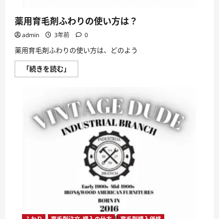
に
つ
い
薬用育毛剤ふわりの使い方は？
て
さ
admin
3年前
0
ら
に
読
薬用育毛剤ふわりの使い方は、どのよう
む
薬
「続きを読む」
用
育
毛
剤
ふ
わ
り
の
使
い
方
は？
に
つ
い
て
さ
ら
に
読
む