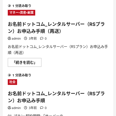
て
メ
タ
さ
イ
1 分読み取り
ル
ら
ン
サ
に
マネー・資産・副業
同
ー
読
時
バ
む
お
ー】
申
お名前ドットコム_レンタルサーバー（RSプラ
国
込
内
ン）お申込み手順（再送）
み
最
手
安
順
admin
3年前
0
級
に
全
つ
お名前ドットコム_レンタルサーバー（RSプラン）お申込み手
SSD
い
化！・
順（再送）
て
ド
さ
メ
ら
イ
お
「続きを読む」
に
ン・
名
読
メ
前
む
ー
ド
1 分読み取り
ル
ッ
無
ト
社会
制
コ
限・
ム
株
_
お名前ドットコム_レンタルサーバー（RSプラ
式
レ
会
ン
ン）お申込み手順
社
タ
セ
ル
admin
3年前
0
ブ
サ
ン
ー
01_プラン・契約期間・「サーバーの
ア