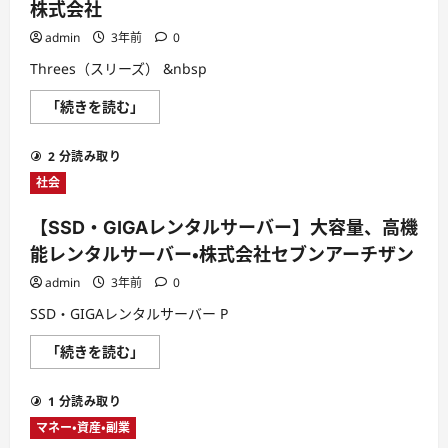
高
株式会社
ス
速
ベ
レ
肌】
admin
3年前
0
ン
に
タ
つ
Threes（スリーズ） &nbsp
ル
い
サ
て
ー
【Threes（ス
「続きを読む」
さ
バ
リ
ら
ー
ー
に
・
ズ）】
読
Ｇ
2 分読み取り
快
む
Ｍ
適
社会
Ｏ
ホ
デ
テ
ジ
ル
ロ
【SSD・GIGAレンタルサーバー】大容量、高機
空
ッ
間
能レンタルサーバー・株式会社セブンアーチザン
ク
31
株
都
式
admin
3年前
0
市
会
15
社
SSD・GIGAレンタルサーバー P
分
に
単
つ
位
【SSD・
「続きを読む」
い
で
GIGA
て
利
レ
さ
用
ン
ら
で
1 分読み取り
タ
に
き
ル
読
る・
マネー・資産・副業
サ
む
ト