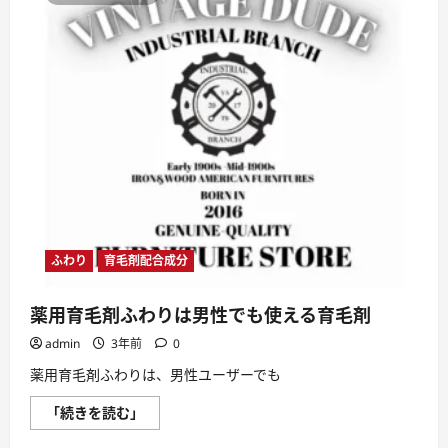
わ
り
の
通
販
に
か
か
る
送
料
は？
に
つ
い
て
さ
ら
に
ふわり
育毛剤配合成分
読
む
薬用育毛剤ふわりは男性でも使える育毛剤
admin
3年前
0
薬用育毛剤ふわりは、男性ユーザーでも
薬
「続きを読む」
用
育