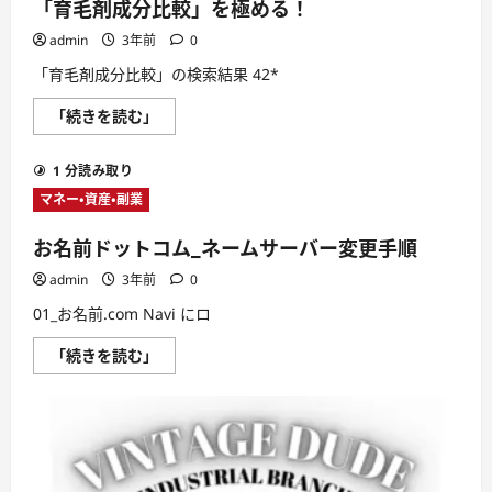
て
「育毛剤成分比較」を極める！
さ
ら
admin
3年前
0
に
読
「育毛剤成分比較」の検索結果 42*
む
「育
「続きを読む」
毛
剤
成
1 分読み取り
分
比
マネー・資産・副業
較」
を
極
お名前ドットコム_ネームサーバー変更手順
め
る！
admin
3年前
0
に
つ
01_お名前.com Navi にロ
い
て
さ
お
「続きを読む」
ら
名
に
前
読
ド
む
ッ
ト
コ
ム
_