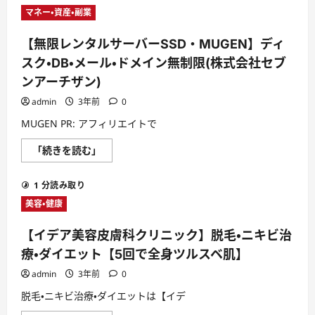
ふ
マネー・資産・副業
わ
り
の
【無限レンタルサーバーSSD・MUGEN】ディ
定
期
スク・DB・メール・ドメイン無制限(株式会社セブ
コ
ー
ンアーチザン)
ス
は
admin
3年前
0
時
間
MUGEN PR: アフィリエイトで
指
定
で
【無
「続きを読む」
届
限
け
レ
て
ン
も
1 分読み取り
タ
ら
ル
美容・健康
え
サ
る？
ー
に
バ
つ
【イデア美容皮膚科クリニック】脱毛・ニキビ治
ー
い
SSD・
療・ダイエット【5回で全身ツルスベ肌】
て
MUGEN】
さ
デ
ら
admin
3年前
0
ィ
に
ス
読
脱毛・ニキビ治療・ダイエットは【イデ
ク・
む
DB・