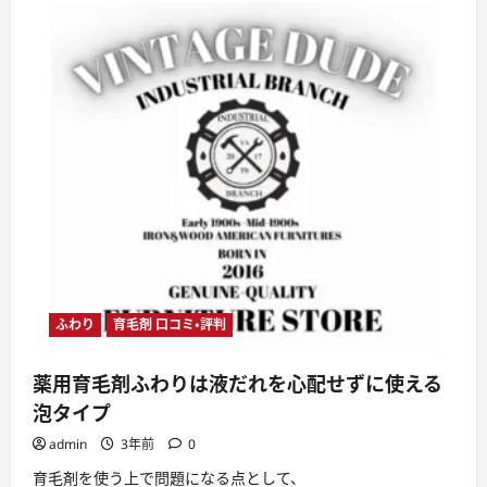
毛
剤
ふ
わ
り
は
男
性
で
も
使
え
る
育
毛
剤
に
つ
い
て
さ
ら
ふわり
育毛剤 口コミ・評判
に
読
む
薬用育毛剤ふわりは液だれを心配せずに使える
泡タイプ
admin
3年前
0
育毛剤を使う上で問題になる点として、