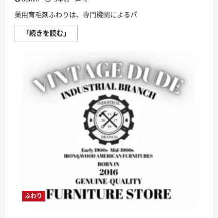
ら
に
読
薬用育毛剤ふわりは、専門機関によるパ
む
薬
「続きを読む」
用
育
毛
剤
ふ
わ
り
の
パ
ッ
チ
テ
ス
ト
を
す
る
方
法
に
つ
い
て
さ
ふわり
ら
に
読