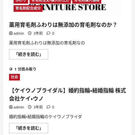
ふわり
育毛剤注文・購入の仕方
育毛剤購入価格
育毛剤配合成分
薬用育毛剤ふわりは無添加の育毛剤なのか？
admin
3年前
0
薬用育毛剤ふわりは無添加の育毛剤なの
薬
「続きを読む」
用
育
毛
1 分読み取り
剤
ふ
社会
わ
り
は
【ケイウノブライダル】婚約指輪・結婚指輪 株式
無
添
会社ケイ・ウノ
加
の
admin
3年前
0
育
毛
婚約指輪・結婚指輪のケイウノブライダ
剤
な
の
【ケ
「続きを読む」
か？
イ
に