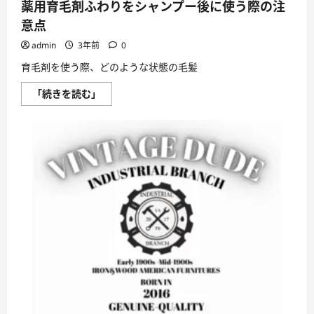
薬用育毛剤ふわりをシャンプー後に使う際の注
む
意点
admin
3年前
0
育毛剤を使う際、どのような状態の毛髪
薬
「続きを読む」
用
育
毛
剤
ふ
わ
り
を
シ
ャ
ン
プ
ー
後
に
使
う
際
の
注
意
点