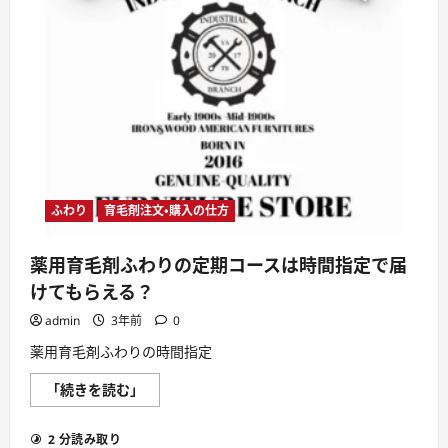
ネ
ー
ム
サ
ー
バ
ー
変
更
手
順
に
つ
い
て
さ
ふわり
育毛剤注文・購入の仕方
ら
に
読
薬用育毛剤ふわりの定期コースは時間指定で届
む
けてもらえる？
admin
3年前
0
薬用育毛剤ふわりの時間指定
薬
「続きを読む」
用
育
毛
2 分読み取り
剤