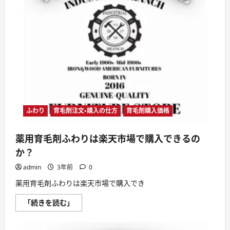
1
日
2
回
の
ペ
ー
ス
で
使
う
こ
と
が
お
す
ふわり
育毛剤注文・購入の仕方
育毛剤購入価格
す
め
に
薬用育毛剤ふわりは楽天市場で購入できるの
つ
い
か？
て
さ
admin
3年前
0
ら
に
読
薬用育毛剤ふわりは楽天市場で購入でき
む
薬
「続きを読む」
用
育
毛