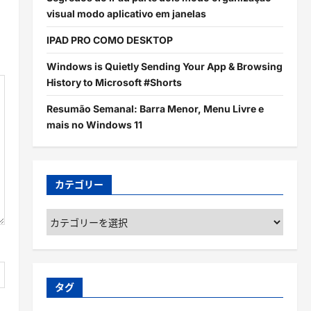
visual modo aplicativo em janelas
IPAD PRO COMO DESKTOP
Windows is Quietly Sending Your App & Browsing
History to Microsoft #Shorts
Resumão Semanal: Barra Menor, Menu Livre e
mais no Windows 11
カテゴリー
カ
テ
ゴ
リ
ー
タグ