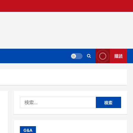
購読
検
索:
G&A