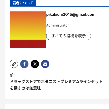
著者について
pikakichi2015@gmail.com
Administrator
すべての投稿を表示
投
前:
ドラッグストアでボタニストプレミアムラインセット
稿
を探すのは無意味
ナ
ビ