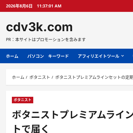
コ
2026年8月6日
11:37:02 AM
ン
テ
cdv3k.com
ン
ツ
へ
PR：本サイトはプロモーションを含みます
ス
キ
ホーム
パソコン キーワード
アフィリエイトツール
ッ
プ
ホーム
ボタニスト
ボタニストプレミアムラインセットの定期
ボタニスト
ボタニストプレミアムライン
トで届く