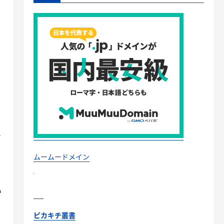
考
ムームードメイン
い
ピカキチ叢書