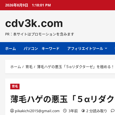
コ
2026年8月9日
1:18:02 PM
ン
テ
cdv3k.com
ン
ツ
へ
PR：本サイトはプロモーションを含みます
ス
キ
ホーム
パソコン キーワード
アフィリエイトツール
ッ
プ
ホーム
育毛
薄毛ハゲの悪玉「５αリダクターゼ」を極める！
育毛
薄毛ハゲの悪玉「５αリダ
pikakichi2015@gmail.com
3年前
2 分読み取り