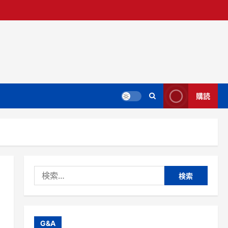
購読
検
索:
G&A