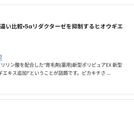
型違い比較・5αリダクターゼを抑制するヒオウギエ
型
リン酸を配合した”育毛剤(薬用)新型ポリピュアEX 新型
ギエキス追加!”ということが話題です。ピカキチさ …