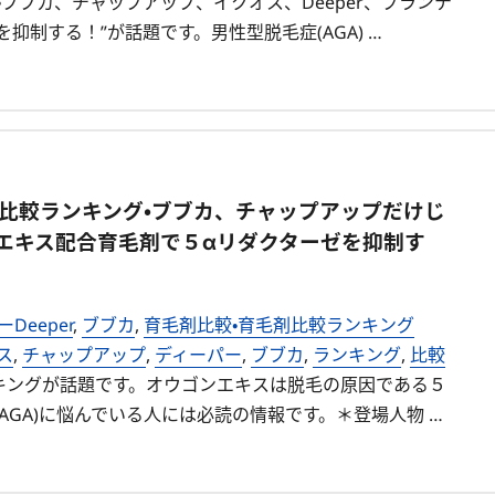
ブブカ、チャップアップ、イクオス、Deeper、プランテ
制する！”が話題です。男性型脱毛症(AGA) …
剤比較ランキング・ブブカ、チャップアップだけじ
エキス配合育毛剤で５αリダクターゼを抑制す
Deeper
,
ブブカ
,
育毛剤比較・育毛剤比較ランキング
ス
,
チャップアップ
,
ディーパー
,
ブブカ
,
ランキング
,
比較
キングが話題です。オウゴンエキスは脱毛の原因である５
AGA)に悩んでいる人には必読の情報です。＊登場人物 …