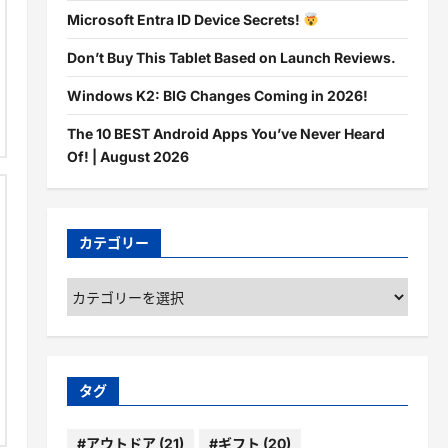
Microsoft Entra ID Device Secrets!
Don’t Buy This Tablet Based on Launch Reviews.
Windows K2: BIG Changes Coming in 2026!
The 10 BEST Android Apps You’ve Never Heard
Of! | August 2026
カテゴリー
カ
テ
ゴ
リ
ー
タグ
#アウトドア
(21)
#ギフト
(20)