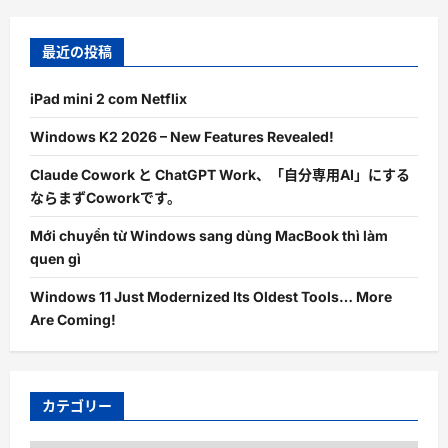
最近の投稿
iPad mini 2 com Netflix
Windows K2 2026 – New Features Revealed!
Claude Cowork と ChatGPT Work、「自分専用AI」にする
ならまずCoworkです。
Mới chuyển từ Windows sang dùng MacBook thì làm
quen gì
Windows 11 Just Modernized Its Oldest Tools… More
Are Coming!
カテゴリー