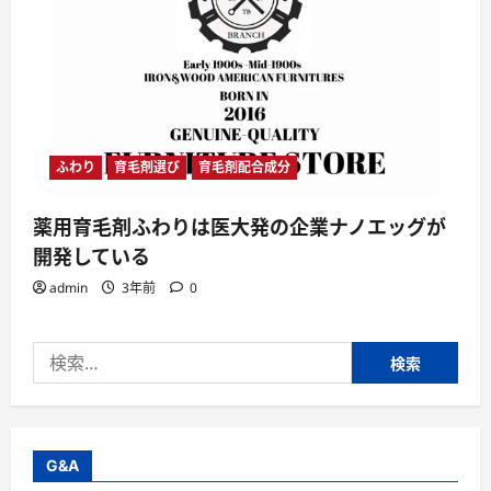
ふわり
育毛剤選び
育毛剤配合成分
薬用育毛剤ふわりは医大発の企業ナノエッグが
開発している
admin
3年前
0
検
索:
G&A