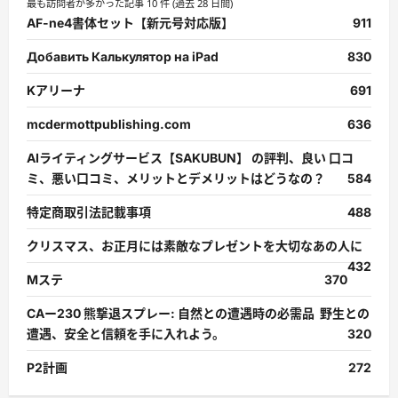
最も訪問者が多かった記事 10 件 (過去 28 日間)
AF-ne4書体セット【新元号対応版】
911
Добавить Калькулятор на iPad
830
Kアリーナ
691
mcdermottpublishing.com
636
AIライティングサービス【SAKUBUN】 の評判、良い 口コ
ミ、悪い口コミ、メリットとデメリットはどうなの？
584
特定商取引法記載事項
488
クリスマス、お正月には素敵なプレゼントを大切なあの人に
432
Mステ
370
CAー230 熊撃退スプレー: 自然との遭遇時の必需品 野生との
遭遇、安全と信頼を手に入れよう。
320
P2計画
272