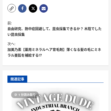
投
前:
稿
自由研究、熱中症回避して、昆虫採集できるか？ 木陰でした
ナ
い昆虫採集
ビ
次へ:
加美乃素【薬用ミネラルヘア育毛剤】薄くなる髪の毛にミネ
ゲ
ラル亜鉛を補給する!?
ー
シ
ョ
関連記事
ン
1 分読み取り