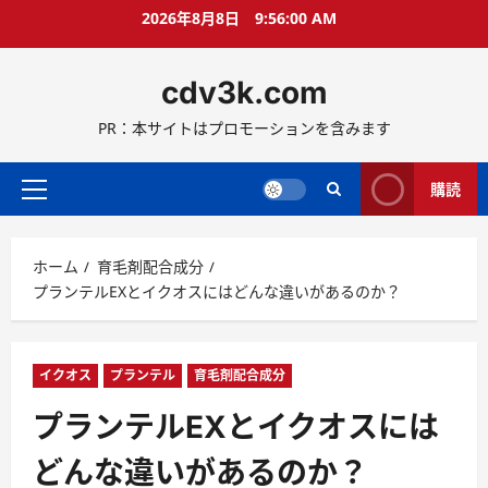
コ
2026年8月8日
9:56:01 AM
ン
テ
cdv3k.com
ン
ツ
PR：本サイトはプロモーションを含みます
へ
ス
キ
購読
メ
ッ
イ
プ
ン
ホーム
育毛剤配合成分
メ
プランテルEXとイクオスにはどんな違いがあるのか？
ニ
ュ
ー
イクオス
プランテル
育毛剤配合成分
プランテルEXとイクオスには
どんな違いがあるのか？