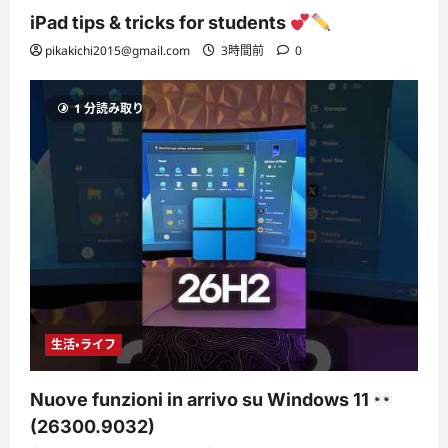
iPad tips & tricks for students
pikakichi2015@gmail.com
3時間前
0
1 分読み取り
生活・ライフ
Nuove funzioni in arrivo su Windows 11
(26300.9032)