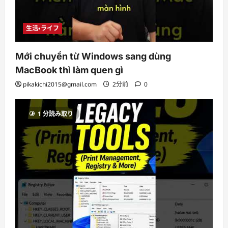
生活・ライフ
Mới chuyển từ Windows sang dùng
MacBook thì làm quen gì
pikakichi2015@gmail.com
2分前
0
1 分読み取り