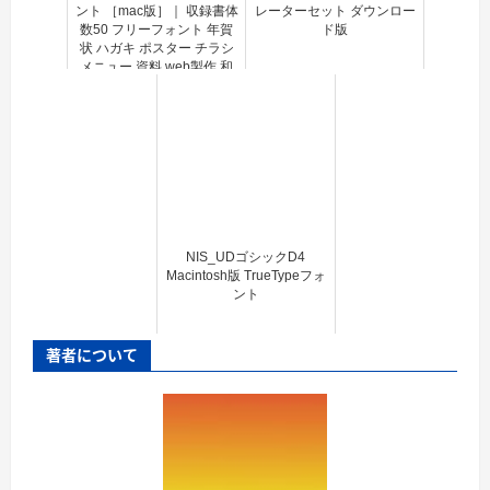
ント ［mac版］｜ 収録書体
レーターセット ダウンロー
数50 フリーフォント 年賀
ド版
状 ハガキ ポスター チラシ
メニュー 資料 web製作 和
風デザイン
NIS_UDゴシックD4
Macintosh版 TrueTypeフォ
ント
著者について