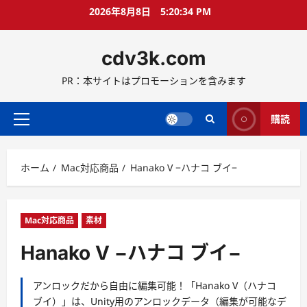
コ
2026年8月8日
5:20:34 PM
ン
テ
cdv3k.com
ン
ツ
PR：本サイトはプロモーションを含みます
へ
ス
キ
購読
メ
ッ
イ
プ
ン
ホーム
Mac対応商品
Hanako V −ハナコ ブイ−
メ
ニ
ュ
ー
Mac対応商品
素材
Hanako V −ハナコ ブイ−
アンロックだから自由に編集可能！「Hanako V（ハナコ
ブイ）」は、Unity用のアンロックデータ（編集が可能なデ