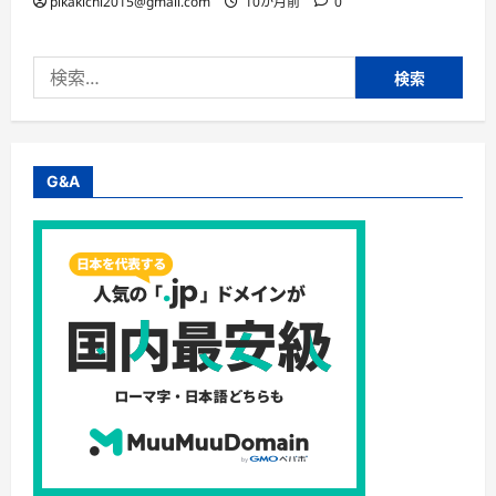
pikakichi2015@gmail.com
10か月前
0
検
索:
G&A