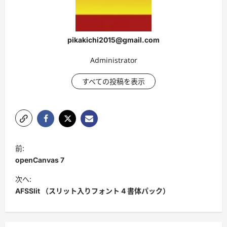
pikakichi2015@gmail.com
Administrator
すべての投稿を表示
投
前:
稿
openCanvas 7
ナ
次へ:
ビ
AFSSlit （スリット入りフォント 4 書体パック）
ゲ
ー