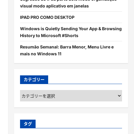
visual modo aplicativo em janelas
IPAD PRO COMO DESKTOP
Windows is Quietly Sending Your App & Browsing
History to Microsoft #Shorts
Resumão Semanal: Barra Menor, Menu Livre e
mais no Windows 11
カテゴリー
カ
テ
ゴ
リ
ー
タグ