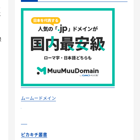
択
エ
録
ムームードメイン
ピカキチ叢書