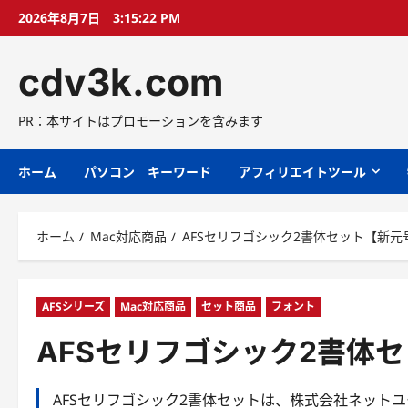
コ
2026年8月7日
3:15:23 PM
ン
テ
cdv3k.com
ン
ツ
へ
PR：本サイトはプロモーションを含みます
ス
キ
ホーム
パソコン キーワード
アフィリエイトツール
ッ
プ
ホーム
Mac対応商品
AFSセリフゴシック2書体セット【新元
AFSシリーズ
Mac対応商品
セット商品
フォント
AFSセリフゴシック2書体
AFSセリフゴシック2書体セットは、株式会社ネット