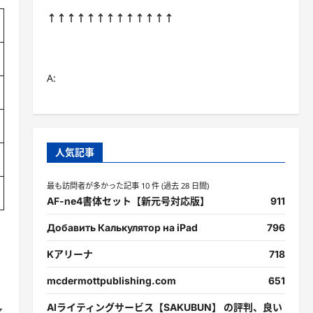
↑↑↑↑↑↑↑↑↑↑↑↑↑
A:
人気記事
最も訪問者が多かった記事 10 件 (過去 28 日間)
AF-ne4書体セット【新元号対応版】
911
Добавить Калькулятор на iPad
796
Kアリーナ
718
mcdermottpublishing.com
651
シ
AIライティングサービス【SAKUBUN】 の評判、良い
ャ