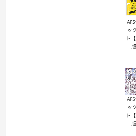
AF
ッ
ト【
版
AF
ッ
ト【
版