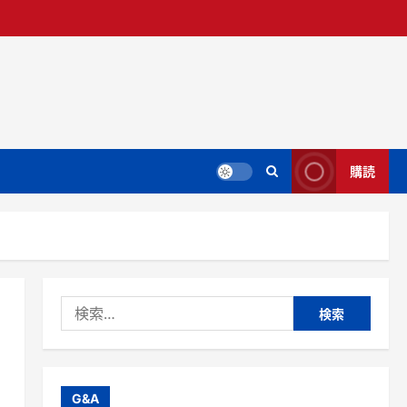
購読
検
索:
G&A