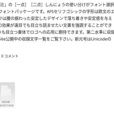
。例えば「辻」の［一点］［二点］しんにょうの使い分けがフォント選
ォントパッケージです。AFSセリフゴシックの字形は欧文の
フは腰の据わった安定したデザインで落ち着きや安定感を与え
の効果が遠目でも目立ち読ませたい文書を強調することができ
りも目立つ書体でロゴへの応用に期待できます。第二水準に収
te公開中の収録文字一覧をご覧下さい。新元号はUnicodeの
0 コメント