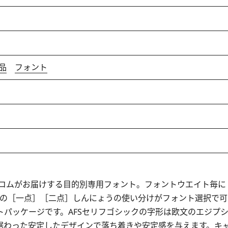
品
フォント
ーコムがお届けする目的別専用フォント。フォントウエイト毎に
ば「辻」の［一点］［二点］しんにょうの使い分けがフォント選択で可
パッケージです。AFSセリフゴシックの字形は欧文のエジプ
据わった安定したデザインで落ち着きや安定感を与えます。キ