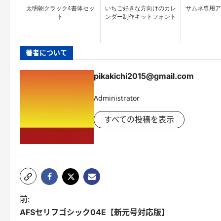
太明朝クラック4書体セッ
いちご好きな方向けのカレ
サムネ専用アン
ト
ンダー制作キットフォント
著者について
pikakichi2015@gmail.com
Administrator
すべての投稿を表示
投
前:
AFSセリフゴシック04E【新元号対応版】
稿