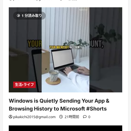
1 分読み取り
生活・ライフ
Windows is Quietly Sending Your App &
Browsing History to Microsoft #Shorts
pikakichi2015@gmail.com
21時間前
0