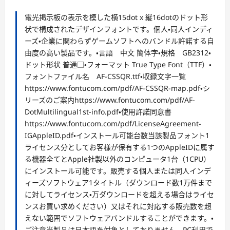
電光掲示板の表示を模した横15dot x 縦16dotのドット形
状で構成されたデザインフォントです。個人・同人インディ
ーズ・企業に関わらずゲームソフトへのバンドル許諾する自
由度の高い製品です。・言語 中文 簡体字・規格 GB2312・
ドット形状 普通□・フォーマット True Type Font（TTF）・
フォントファイル名 AF-CSSQR.ttf・収録文字一覧
https://www.fontucom.com/pdf/AF-CSSQR-map.pdf・シ
リーズのご案内https://www.fontucom.com/pdf/AF-
DotMultilingual1st-info.pdf・使用許諾同意書
https://www.fontucom.com/pdf/LicenseAgreement-
IGAppleID.pdf・インストール可能台数当該製品フォント1
ライセンス分としてお客様が保有する1つのAppleIDに属す
る機器全てとApple社製以外のコンピュータ1台（1CPU）
にインストール可能です。販売する個人または同人インデ
ィーズソフトウェア1タイトル（ダウンロード数1万件まで
に対してライセンス・万ダウンロードを超える場合はライセ
ンスお買い求めください）又はそれに対応する販売数を超
えない範囲でソフトウェアバンドルすることができます。・
ご注意当製品は日本語を対象としておりません。PC利用で