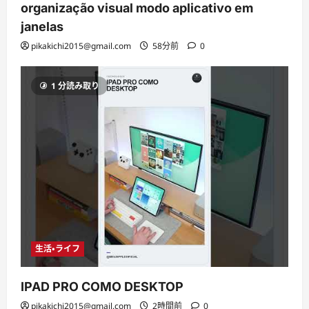
organização visual modo aplicativo em
janelas
pikakichi2015@gmail.com
58分前
0
1 分読み取り
生活・ライフ
IPAD PRO COMO DESKTOP
pikakichi2015@gmail.com
2時間前
0