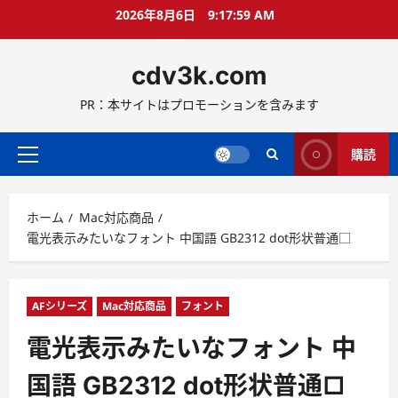
コ
2026年8月6日
9:18:00 AM
ン
テ
cdv3k.com
ン
ツ
PR：本サイトはプロモーションを含みます
へ
ス
キ
購読
メ
ッ
イ
プ
ン
ホーム
Mac対応商品
メ
電光表示みたいなフォント 中国語 GB2312 dot形状普通□
ニ
ュ
ー
AFシリーズ
Mac対応商品
フォント
電光表示みたいなフォント 中
国語 GB2312 dot形状普通□