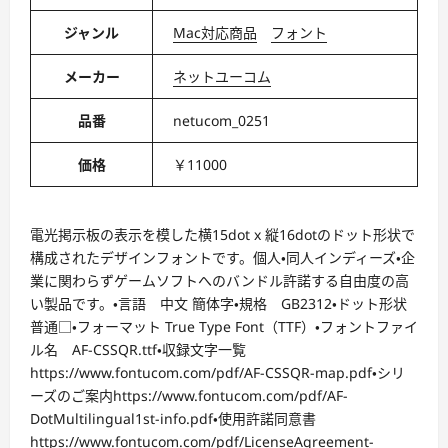
ジャンル
Mac対応商品
フォント
メーカー
ネットユーコム
品番
netucom_0251
価格
￥11000
電光掲示板の表示を模した横15dot x 縦16dotのドット形状で
構成されたデザインフォントです。個人・同人インディーズ・企
業に関わらずゲームソフトへのバンドル許諾する自由度の高
い製品です。・言語 中文 簡体字・規格 GB2312・ドット形状
普通□・フォーマット True Type Font（TTF）・フォントファイ
ル名 AF-CSSQR.ttf・収録文字一覧
https://www.fontucom.com/pdf/AF-CSSQR-map.pdf・シリ
ーズのご案内https://www.fontucom.com/pdf/AF-
DotMultilingual1st-info.pdf・使用許諾同意書
https://www.fontucom.com/pdf/LicenseAgreement-