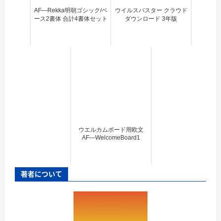
AF―Rekka明朝ゴシック/ベ
ウイルスバスター クラウド
ース2書体 合計4書体セット
ダウンロード 3年版
ウエルカムボード用欧文
AF―WelcomeBoard1
著者について