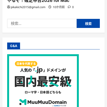
やるぞ！確定申告2026 for Mac
pikakichi2015@gmail.com
10か月前
0
検
索:
G&A