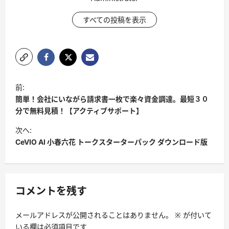
すべての投稿を表示
投
前:
稿
簡単！会社にいながら請求書一枚で楽々資金調達。最短３０
ナ
分で無料見積！【アクティブサポート】
ビ
次へ:
CeVIO AI 小春六花 トークスターターパック ダウンロード版
ゲ
ー
シ
コメントを残す
ョ
ン
メールアドレスが公開されることはありません。
※
が付いて
いる欄は必須項目です