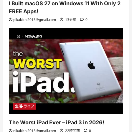
I Built macOS 27 on Windows 11 With Only 2
FREE Apps!
pikakichi2015@gmail.com
13分前
0
1 分読み取り
生活・ライフ
The Worst iPad Ever – iPad 3 in 2026!
pikakichi2015@gmail.com
22時間前
0