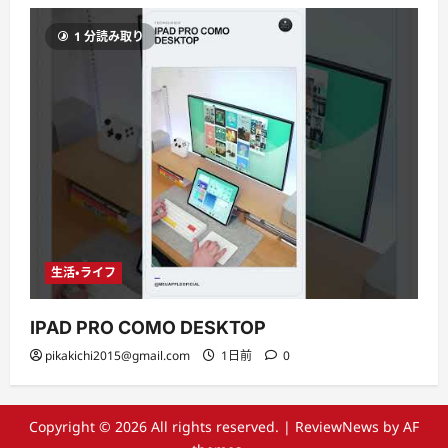
1 分読み取り
生活・ライフ
IPAD PRO COMO DESKTOP
pikakichi2015@gmail.com
1日前
0
Copyright © 2026 All rights reserved.
|
ReviewNews
by AF