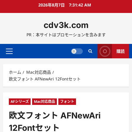
コ
2026年8月7日
7:31:44 AM
ン
テ
cdv3k.com
ン
ツ
PR：本サイトはプロモーションを含みます
へ
ス
キ
購読
メ
ッ
イ
プ
ン
ホーム
Mac対応商品
メ
欧文フォント AFNewAri 12Fontセット
ニ
ュ
ー
AFシリーズ
Mac対応商品
フォント
欧文フォント AFNewAri
12Fontセット