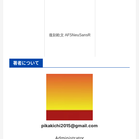
復刻欧文 AFSNeuSansR
著者について
pikakichi2015@gmail.com
Administrator