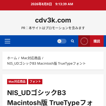
コ
2026年8月8日
9:13:40 AM
ン
テ
cdv3k.com
ン
ツ
PR：本サイトはプロモーションを含みます
へ
ス
キ
購読
メ
ッ
イ
プ
ン
ホーム
Mac対応商品
メ
NIS_UDゴシックB3 Macintosh版 TrueTypeフォント
ニ
ュ
ー
Mac対応商品
フォント
NIS_UDゴシックB3
Macintosh版 TrueTypeフォ