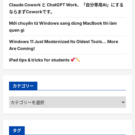
Claude Cowork と ChatGPT Work、「自分専用AI」にする
ならまずCoworkです。
Mới chuyển từ Windows sang dùng MacBook thì làm
quen gì
Windows 11 Just Modernized Its Oldest Tools… More
Are Coming!
iPad tips & tricks for students
カテゴリー
カ
テ
ゴ
リ
ー
タグ