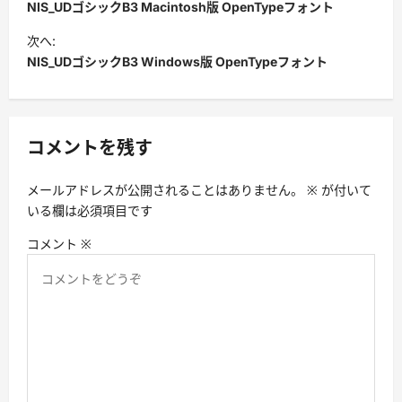
稿
NIS_UDゴシックB3 Macintosh版 OpenTypeフォント
ナ
次へ:
ビ
NIS_UDゴシックB3 Windows版 OpenTypeフォント
ゲ
ー
シ
コメントを残す
ョ
メールアドレスが公開されることはありません。
※
が付いて
ン
いる欄は必須項目です
コメント
※