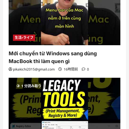
生活・ライフ
Mới chuyển từ Windows sang dùng
MacBook thì làm quen gì
pikakichi2015@gmail.com
16時間前
0
1 分読み取り