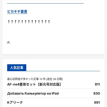
ピカキチ叢書
↑↑↑↑↑↑↑↑↑↑↑↑↑
A:
人気記事
最も訪問者が多かった記事 10 件 (過去 28 日間)
AF-ne4書体セット【新元号対応版】
911
Добавить Калькулятор на iPad
830
Kアリーナ
691